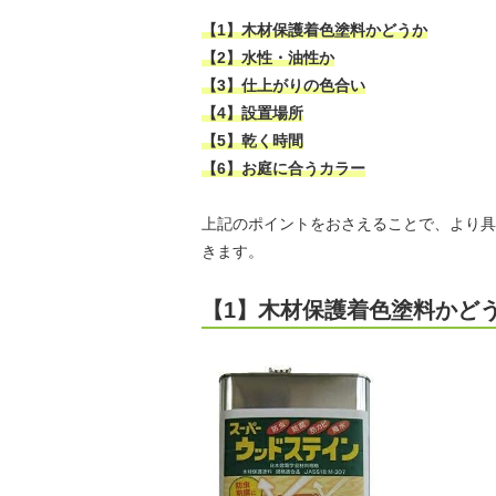
【1】木材保護着色塗料かどうか
【2】水性・油性か
【3】仕上がりの色合い
【4】設置場所
【5】乾く時間
【6】お庭に合うカラー
上記のポイントをおさえることで、より具
きます。
【1】木材保護着色塗料かど