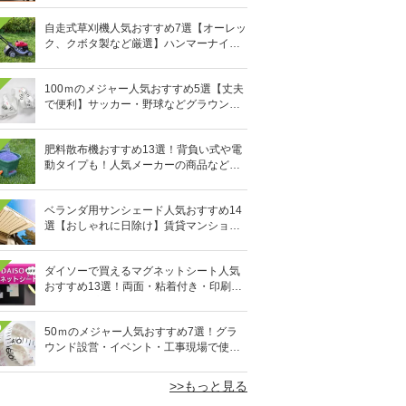
自走式草刈機人気おすすめ7選【オーレッ
ク、クボタ製など厳選】ハンマーナイフ
も
100ｍのメジャー人気おすすめ5選【丈夫
で便利】サッカー・野球などグラウンド
設営や工事現場に
肥料散布機おすすめ13選！背負い式や電
動タイプも！人気メーカーの商品など厳
選
ベランダ用サンシェード人気おすすめ14
選【おしゃれに日除け】賃貸マンション
でも簡単
ダイソーで買えるマグネットシート人気
おすすめ13選！両面・粘着付き・印刷で
きるタイプも
0
50ｍのメジャー人気おすすめ7選！グラ
ウンド設営・イベント・工事現場で使え
る
>>もっと見る