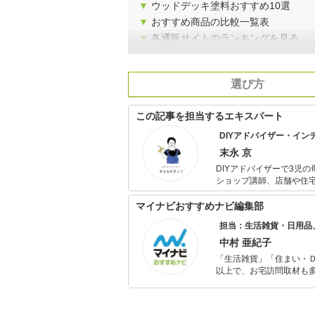
▼
ウッドデッキ塗料おすすめ10選
▼
おすすめ商品の比較一覧表
▼
各通販サイトのランキングを見る
選び方
この記事を担当するエキスパート
DIYアドバイザー・イン
末永 京
DIYアドバイザーで3児の母。 埼玉県川口市にある『インテリア＆カフェToiToiToi』店主
ショップ講師、店舗や住宅
めてのDIY』㈱パッチワ
マイナビおすすめナビ編集部
担当：生活雑貨・日用品
中村 亜紀子
「生活雑貨」「住まい・
以上で、お宅訪問取材も多
ャレンジ済み。初心者で