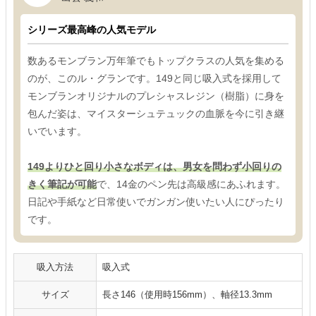
シリーズ最高峰の人気モデル
数あるモンブラン万年筆でもトップクラスの人気を集める
のが、このル・グランです。149と同じ吸入式を採用して
モンブランオリジナルのプレシャスレジン（樹脂）に身を
包んだ姿は、マイスターシュテュックの血脈を今に引き継
いでいます。
149よりひと回り小さなボディは、男女を問わず小回りの
きく筆記が可能
で、14金のペン先は高級感にあふれます。
日記や手紙など日常使いでガンガン使いたい人にぴったり
です。
吸入方法
吸入式
サイズ
長さ146（使用時156mm）、軸径13.3mm