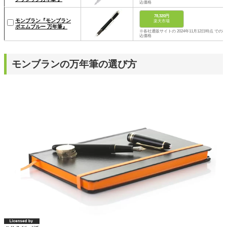
込価格
78,320円
モンブラン『モンブラン
楽天市場
ボエムブルー 万年筆』
※各社通販サイトの 2024年11月12日時点 での税
込価格
モンブランの万年筆の選び方