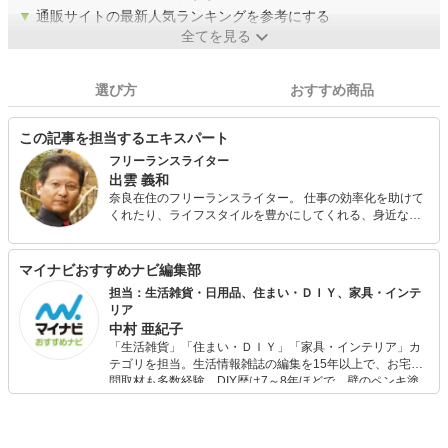
▼
通販サイトの最新人気ランキングを参考にする
全てを見る
選び方
おすすめ商品
この記事を担当するエキスパート
フリーランスライター
出雲 義和
奈良在住のフリーランスライター。 仕事の効率化を助けて
くれたり、ライフスタイルを豊かにしてくれる、身近なツ
ール「文房具」その魅力を伝えたいと、国内外を取材に駆
け巡っています。 出版業界で流通・営業を約20年勤めて、
現在は雑誌・書籍・Webに執筆する他、時々メディアやイ
マイナビおすすめナビ編集部
ベントにも出演。
担当：生活雑貨・日用品、住まい・ＤＩＹ、家具・インテ
リア
中村 亜紀子
「生活雑貨」「住まい・ＤＩＹ」「家具・インテリア」カ
テゴリを担当。生活情報雑誌の編集を15年以上で、お宅訪
問取材も多数経験。DIY歴は7～8年ほどで、壁のペンキ塗
りや壁紙チェンジなどもチャレンジ済み。初心者でもモノ
選びがしやすい記事をお届けします！