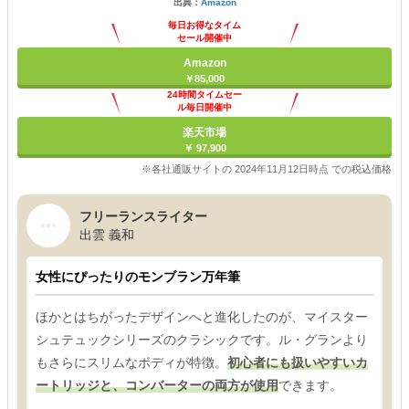
出典：
Amazon
毎日お得なタイム
セール開催中
Amazon
￥85,000
24時間タイムセー
ル毎日開催中
楽天市場
￥ 97,900
※各社通販サイトの 2024年11月12日時点 での税込価格
フリーランスライター
出雲 義和
女性にぴったりのモンブラン万年筆
ほかとはちがったデザインへと進化したのが、マイスター
シュテュックシリーズのクラシックです。ル・グランより
もさらにスリムなボディが特徴。
初心者にも扱いやすいカ
ートリッジと、コンバーターの両方が使用
できます。