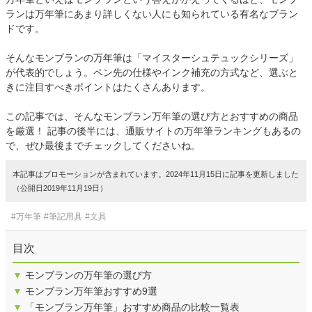
ランは万年筆にあまり詳しくない人にも知られている有名なブラン
ドです。
そんなモンブランの万年筆は「マイスターシュテュックシリーズ」
が代表的でしょう。ペン先の仕様やインク補充の方式など、選ぶと
きに注目すべきポイントはたくさんあります。
この記事では、そんなモンブラン万年筆の選び方とおすすめの商品
を厳選！ 記事の後半には、通販サイトの万年筆ランキングもあるの
で、ぜひ最後までチェックしてくださいね。
本記事はプロモーションが含まれています。2024年11月15日に記事を更新しました
（公開日2019年11月19日）
#万年筆
#筆記用具
#文具
目次
▼
モンブランの万年筆の選び方
▼
モンブラン万年筆おすすめ9選
▼
「モンブラン万年筆」おすすめ商品の比較一覧表