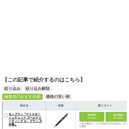
【この記事で紹介するのはこちら】
絞り込み
絞り込み解除
編集部のおすすめ順
価格の安い順
商品名
画像
購入サイト
モンブラン『マイスター
95,000円
121,350円
シュテュック ゴールドコ
Amazon
楽天市場
ーティング ル・グラン 万
※各社通販サイトの 2024年11月12日時点 での税
年筆』
込価格