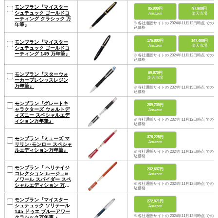
モンブラン『マイスター
85,000円
97,900円
シュテュック ゴールドコ
Amazon
楽天市場
ーティング クラシック 万
※各社通販サイトの 2024年11月12日時点 での税
年筆』
込価格
176,880円
147,400円
モンブラン『マイスター
Amazon
楽天市場
シュテュック ゴールドコ
ーティング 149 万年筆』
※各社通販サイトの 2024年11月12日時点 での税
込価格
69,870円
モンブラン『スターウォ
楽天市場
ーカープレシャスレジン
万年筆』
※各社通販サイトの 2024年11月15日時点 での税
込価格
モンブラン『グレートキ
289,736円
ャラクターズ ウォルトデ
Amazon
ィズニー スペシャルエデ
※各社通販サイトの 2024年11月12日時点 での税
ィション万年筆』
込価格
376,225円
モンブラン『ミューズ マ
Amazon
リリン･モンロー スペシャ
ルエディション万年筆』
※各社通販サイトの 2024年11月12日時点 での税
込価格
モンブラン『 ヘリテイジ
232,637円
コレクション ルージュ&
Amazon
ノワール スパイダー スペ
※各社通販サイトの 2024年11月12日時点 での税
シャルエディション 万年
込価格
筆』
モンブラン『マイスター
272,871円
シュテュック ソリテール
Amazon
145 ドゥエ ブルーアワー
※各社通販サイトの 2024年11月12日時点 での税
クラシック万年筆 』