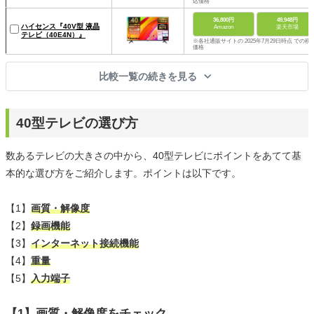
込価格
36,800円
49,948円
ハイセンス『40V型 液晶
Amazon
楽天市場
テレビ（40E4N）』
※各社通販サイトの 2025年7月29日時点 での税
価格
比較一覧の続きを見る
40型テレビの選び方
数あるテレビの大きさの中から、40型テレビにポイントをあてて基
本的な選び方をご紹介します。ポイントは以下です。
【1】
画質・解像度
【2】
録画機能
【3】
インターネット接続機能
【4】
重量
【5】
入力端子
【1】画質・解像度をチェック