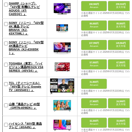
SHARP（シャープ）
158,900円
239,910円
『42V型 有機ELテレビ
Amazon
楽天市場
AQUOS（4T-
※各社通販サイトの 2025年07月22日時点 での税
C42EQ2）』
込価格
SONY（ソニー）『43V型
89,000円
89,800円
4K 液晶 テレビ
Amazon
楽天市場
BRAVIA（KJ-
※各社通販サイトの 2025年07月22日時点 での税
43X75WL）』
込価格
SONY（ソニー）『43V型
137,990円
149,864円
4K液晶テレビ
Amazon
楽天市場
BRAVIA（KJ-43X85K
※各社通販サイトの 2025年07月22日時点 での税
）』
込価格
57,000円
67,800円
TOSHIBA（東芝）『ハイ
Amazon
楽天市場
ビジョン液晶REGZA V34
SERIES（40V34）』
※各社通販サイトの 2025年07月22日時点 での税
込価格
31,800円
TCL（ティーシーエル）
Amazon
『40V型 テレビ Google
TV（40S5401）』
※各社通販サイトの 2025年07月22日時点 での税
込価格
27,900円
24,999円
山善『液晶テレビ 40型
Amazon
楽天市場
（QRTN-40W2K）』
※各社通販サイトの 2025年07月22日時点 での税
込価格
32,200円
33,800円
ハイセンス『40V型 液晶
Amazon
楽天市場
テレビ（40A4N）』
※各社通販サイトの 2025年07月22日時点 での税