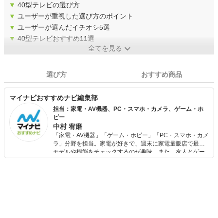
▼
40型テレビの選び方
▼
ユーザーが重視した選び方のポイント
▼
ユーザーが選んだイチオシ5選
▼
40型テレビおすすめ11選
全てを見る
選び方
おすすめ商品
マイナビおすすめナビ編集部
担当：家電・AV機器、PC・スマホ・カメラ、ゲーム・ホ
ビー
中村 宥磨
「家電・AV機器」「ゲーム・ホビー」「PC・スマホ・カメ
ラ」分野を担当。家電が好きで、週末に家電量販店で最新
モデルや機能をチェックするのが趣味。また、友人とゲー
ムを楽しみながら、新作タイトルやイベント情報もいち早
くキャッチ。記事を通して、生活の質を底上げしてくれる
スタイリッシュで使いやすい家電や、みんなで楽しめるゲ
ームを発信していきます！