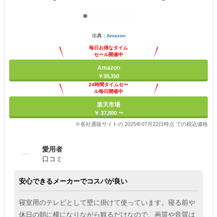
出典：
Amazon
毎日お得なタイム
セール開催中
Amazon
￥38,350
24時間タイムセー
ル毎日開催中
楽天市場
￥ 37,800 〜
※各社通販サイトの 2025年07月22日時点 での税込価格
愛用者
口コミ
安心できるメーカーでコスパが良い
寝室用のテレビとして壁に掛けて使っています。寝る前や
休日の朝に横になりながら観るだけなので、画質や音質は