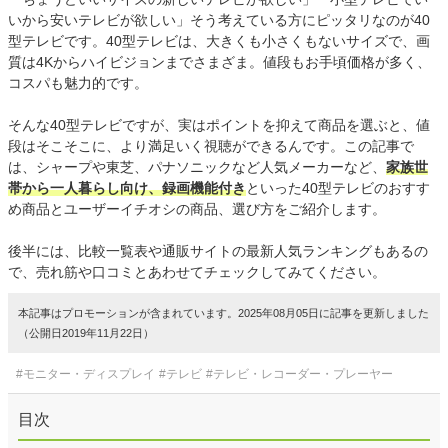
いから安いテレビが欲しい」そう考えている方にピッタリなのが40
型テレビです。40型テレビは、大きくも小さくもないサイズで、画
質は4Kからハイビジョンまでさまざま。値段もお手頃価格が多く、
コスパも魅力的です。
そんな40型テレビですが、実はポイントを抑えて商品を選ぶと、値
段はそこそこに、より満足いく視聴ができるんです。この記事で
は、シャープや東芝、パナソニックなど人気メーカーなど、
家族世
帯から一人暮らし向け、録画機能付き
といった40型テレビのおすす
め商品とユーザーイチオシの商品、選び方をご紹介します。
後半には、比較一覧表や通販サイトの最新人気ランキングもあるの
で、売れ筋や口コミとあわせてチェックしてみてください。
本記事はプロモーションが含まれています。2025年08月05日に記事を更新しました
（公開日2019年11月22日）
#モニター・ディスプレイ
#テレビ
#テレビ・レコーダー・プレーヤー
目次