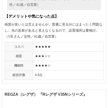
性／41歳／自営業）
【デメリットや気になった点】
画質が良いとは言えませんが、普通に見る分にはまったく問題な
し。光の反射があると見えなくなるので、設置場所は要検討。
（Y.B.さん／女性／41歳／自営業）
コスパ
★★★★★
画質
★★★☆☆
機能性
★★★★☆
総合評価
4.0点
REGZA（レグザ） 『Rレグザ V35Nシリーズ』