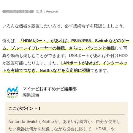
出典：Amazon
この商品を見る
いろんな機器を設置したい方は、必ず接続端子を確認しましょう。
例えば、
「HDMIポート」があれば、PS4やPS5、Switchなどのゲー
ム、ブルーレイプレーヤーの接続、さらに、パソコンと接続
して写
真や動画も楽しむことができます。USBポートがあれば外付けHDD
が設置可能になります。また、
LANポートがあれば、インターネッ
トを有線でつなぎ、Netflixなどを安定的に視聴
できます。
マイナビおすすめナビ編集部
編集担当
ここがポイント！
Nintendo SwitchかNetflixか、あるいは両方か、自分が使用し
たい機器は何かを想像しながら必要に応じて「HDMI」や