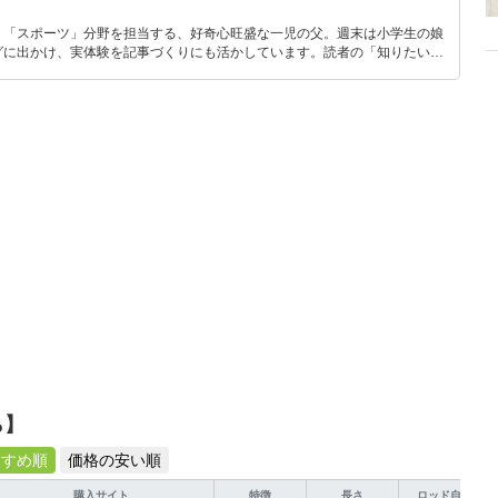
」「スポーツ」分野を担当する、好奇心旺盛な一児の父。週末は小学生の娘
グに出かけ、実体験を記事づくりにも活かしています。読者の「知りたい」
とをモットーに、信頼できるコンテンツ制作に努めています。
ら】
すすめ順
価格の安い順
購入サイト
特徴
長さ
ロッド自重