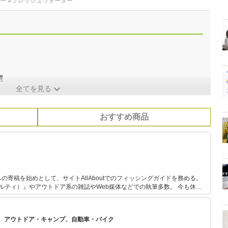
ター
#フレッシュウォーター
選
全てを見る
おすすめ商品
の寄稿を始めとして、サイトAllAboutでのフィッシングガイドを務める。
ソルティ）』やアウトドア系の雑誌やWeb媒体などでの執筆多数。 今も休日
わっている自然派で、あらゆるジャンルの釣りを体験し、季節に合わせて日
る。 キャンプ用品は、あえて払い下げのミリタリー系ギアで揃えるマニアな
、アウトドア・キャンプ、自動車・バイク