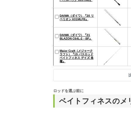
DAIWA（ダイワ）『20 リ
ベリオン 631MLFB』
DAIWA（ダイワ）『21
BLAZON C64L-2・BF』
Major Craft（メジャーク
ラフト）『19 バスロッド
ベイトフィネス デイズ 各
種』
ロッドを選ぶ前に
ベイトフィネスのメ