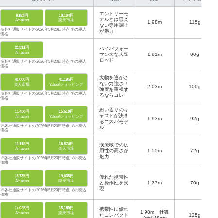
エントリーモ
9,193円
10,104円
デルとは思え
Amazon
楽天市場
1.98m
115g
ない専用調子
※各社通販サイトの 2026年5月20日時点 での税込
が魅力
価格
23,311円
ハイパフォー
Amazon
マンスな人気
1.91m
90g
ロッド
※各社通販サイトの 2026年5月20日時点 での税込
価格
大物を逃がさ
40,000円
41,195円
ない力強さ！
楽天市場
Yahoo!ショッピング
2.03m
100g
強度を重視す
※各社通販サイトの 2026年5月20日時点 での税込
るならコレ
価格
思い通りのキ
11,450円
15,610円
ャストが決ま
Amazon
Yahoo!ショッピング
1.93m
92g
るコスパモデ
※各社通販サイトの 2026年5月20日時点 での税込
ル
価格
13,118円
16,574円
渓流域での汎
Amazon
楽天市場
用性の高さが
1.55m
72g
魅力
※各社通販サイトの 2026年5月20日時点 での税込
価格
15,735円
19,635円
優れた携帯性
Amazon
楽天市場
と操作性を実
1.37m
70g
現
※各社通販サイトの 2026年5月20日時点 での税込
価格
14,025円
15,180円
携帯性に優れ
1.98m、仕舞
Amazon
楽天市場
たコンパクト
125g
(cm):48cm