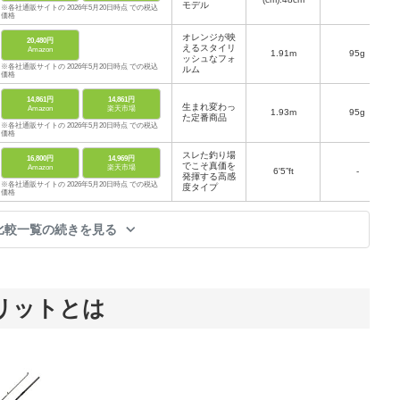
モデル
※各社通販サイトの 2026年5月20日時点 での税込
価格
オレンジが映
20,480円
えるスタイリ
Amazon
1.91m
95g
ッシュなフォ
※各社通販サイトの 2026年5月20日時点 での税込
ルム
価格
14,861円
14,861円
生まれ変わっ
Amazon
楽天市場
1.93m
95g
た定番商品
※各社通販サイトの 2026年5月20日時点 での税込
価格
スレた釣り場
16,800円
14,969円
でこそ真価を
Amazon
楽天市場
6'5”ft
-
発揮する高感
※各社通販サイトの 2026年5月20日時点 での税込
度タイプ
価格
比較一覧の続きを見る
リットとは