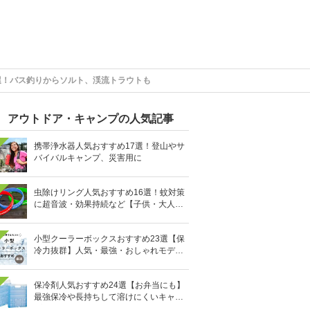
選！バス釣りからソルト、渓流トラウトも
アウトドア・キャンプの人気記事
携帯浄水器人気おすすめ17選！登山やサ
バイバルキャンプ、災害用に
虫除けリング人気おすすめ16選！蚊対策
に超音波・効果持続など【子供・大人用
も】
小型クーラーボックスおすすめ23選【保
冷力抜群】人気・最強・おしゃれモデル
も
保冷剤人気おすすめ24選【お弁当にも】
最強保冷や長持ちして溶けにくいキャン
プ用も