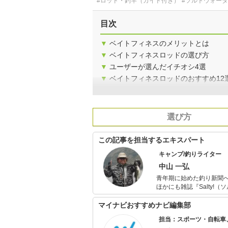
#ロッド・釣竿（ガイド付き）
#ソルトウォー
目次
▼
ベイトフィネスのメリットとは
▼
ベイトフィネスロッドの選び方
▼
ユーザーが選んだイチオシ4選
▼
ベイトフィネスロッドのおすすめ12
選び方
この記事を担当するエキスパート
キャンプ/釣りライター
中山 一弘
青年期に始めた釣り新聞へ
ほかにも雑誌『Salty!（
には必ず海山湖を駆けま
本中の旬な魚を追ってい
マイナビおすすめナビ編集部
一面も。
担当：スポーツ・自転車