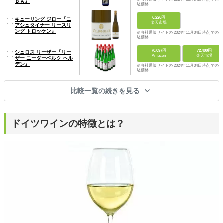
ＢＡ』
込価格
6,226円
キューリング ジロー『ニ
楽天市場
アシュタイナー リースリ
ング トロッケン』
※各社通販サイトの 2024年11月04日時点 での税
込価格
70,097円
72,400円
シュロス リーザー『リー
Amazon
楽天市場
ザー ニーダーベルク ヘル
デン』
※各社通販サイトの 2024年11月04日時点 での税
込価格
比較一覧の続きを見る
ドイツワインの特徴とは？