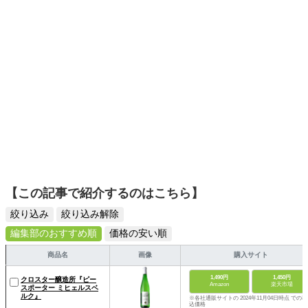
【この記事で紹介するのはこちら】
絞り込み
絞り込み解除
編集部のおすすめ順
価格の安い順
商品名
画像
購入サイト
1,490円
1,450円
クロスター醸造所『ピー
Amazon
楽天市場
スポーター ミヒェルスベ
ルク』
※各社通販サイトの 2024年11月04日時点 での税
込価格