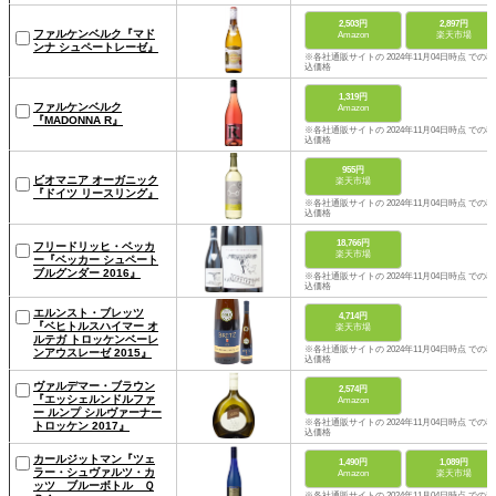
2,503円
2,897円
ファルケンベルク『マド
Amazon
楽天市場
ンナ シュペートレーゼ』
※各社通販サイトの 2024年11月04日時点 での税
込価格
1,319円
ファルケンベルク
Amazon
『MADONNA R』
※各社通販サイトの 2024年11月04日時点 での税
込価格
955円
ビオマニア オーガニック
楽天市場
『ドイツ リースリング』
※各社通販サイトの 2024年11月04日時点 での税
込価格
18,766円
フリードリッヒ・ベッカ
楽天市場
ー『ベッカー シュペート
ブルグンダー 2016』
※各社通販サイトの 2024年11月04日時点 での税
込価格
エルンスト・ブレッツ
4,714円
『ベヒトルスハイマー オ
楽天市場
ルテガ トロッケンベーレ
※各社通販サイトの 2024年11月04日時点 での税
ンアウスレーゼ 2015』
込価格
ヴァルデマー・ブラウン
2,574円
『エッシェルンドルファ
Amazon
ー ルンプ シルヴァーナー
※各社通販サイトの 2024年11月04日時点 での税
トロッケン 2017』
込価格
カールジットマン『ツェ
1,490円
1,089円
ラー・シュヴァルツ・カ
Amazon
楽天市場
ッツ ブルーボトル Ｑ
※各社通販サイトの 2024年11月04日時点 での税