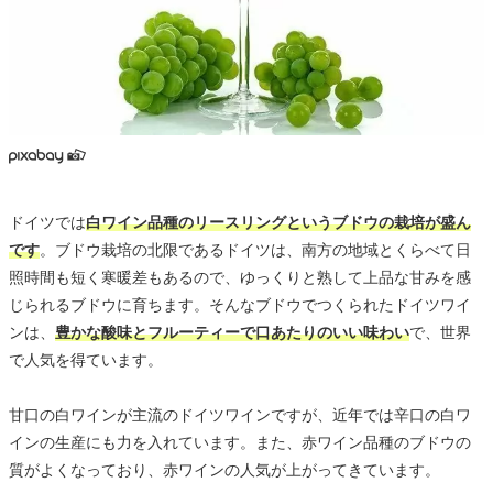
ドイツでは
白ワイン品種のリースリングというブドウの栽培が盛ん
です
。ブドウ栽培の北限であるドイツは、南方の地域とくらべて日
照時間も短く寒暖差もあるので、ゆっくりと熟して上品な甘みを感
じられるブドウに育ちます。そんなブドウでつくられたドイツワイ
ンは、
豊かな酸味とフルーティーで口あたりのいい味わい
で、世界
で人気を得ています。
甘口の白ワインが主流のドイツワインですが、近年では辛口の白ワ
インの生産にも力を入れています。また、赤ワイン品種のブドウの
質がよくなっており、赤ワインの人気が上がってきています。