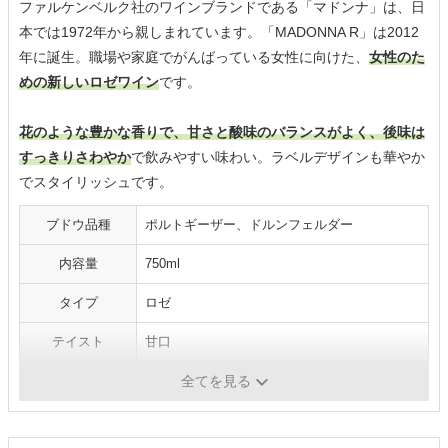
ファルケンベルク社のワインブランドである「マドンナ」は、日
本では1972年から親しまれています。「MADONNA R」は2012
年に誕生。職場や家庭でがんばっている女性に向けた、
女性のた
めの新しいロゼワイン
です。
花のような豊かな香りで、甘さと酸味のバランスがよく、後味は
すっきりさわやか
で飲みやすい味わい。ラベルデザインも華やか
でスタイリッシュです。
ブドウ品種
ポルトギーザー、ドルンフェルダー
内容量
750ml
タイプ
ロゼ
テイスト
甘口
格付け
-
全てを見る