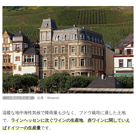
出典：Amazon
この商品を見る
温暖な地中海性気候で降雨量も少なく、ブドウ栽培に適した土地
で、
ラインヘッセンに次ぐワインの生産地
。
赤ワインに関していえ
ばドイツ一の生産量
です。