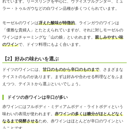
れています。リースリングを中心に、ヴァイスブルグンダー、ミュ
ラー・トゥルガウなどの白ワイン品種が多くつくられています。
モーゼルのワインは
冴えた酸味が特徴的
。ラインガウのワインは
「優雅な貴婦人」とたとえられていますが、それに対しモーゼルの
ワインはチャーミングな「山の娘」といわれます。
親しみやすい味
のワイン
で、ドイツ料理にもよく合います。
【2】好みの味わいを選ぶ
ドイツのワインには、
甘口のものから辛口のものまで
、さまざまな
テイストのものがあります。まずは好みや合わせる料理などをふま
えつつ、テイストから選ぶといいでしょう。
ドイツの赤ワインは辛口が多い
赤ワインにはフルボディ・ミディアムボディ・ライトボディという
味わいの表現が使われます。
赤ワインの多くは糖分がほとんどなく
なるまで発酵させる
ため、赤ワインはほとんどが辛口のワインとい
うことです。