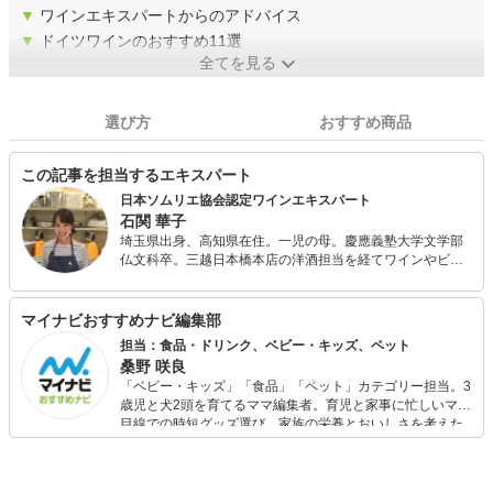
▼
ワインエキスパートからのアドバイス
▼
ドイツワインのおすすめ11選
全てを見る
選び方
おすすめ商品
この記事を担当するエキスパート
日本ソムリエ協会認定ワインエキスパート
石関 華子
埼玉県出身、高知県在住。一児の母。慶應義塾大学文学部
仏文科卒。三越日本橋本店の洋酒担当を経てワインやビー
ル、ウィスキーなどの洋酒全般の知識を培い、2016年、
J.S.Aワインエキスパートの資格を取得。 現在はOffice Le
Lionの代表として、高知県内のワイナリーのアドバイザー
マイナビおすすめナビ編集部
やワイン検定の講師を務める一方、ワインに関連する記事
担当：食品・ドリンク、ベビー・キッズ、ペット
やコラム等の執筆も多数手がけています。2019年、日本ソ
桑野 咲良
ムリエ協会高知支部副支部長に就任。
「ベビー・キッズ」「食品」「ペット」カテゴリー担当。3
歳児と犬2頭を育てるママ編集者。育児と家事に忙しいママ
目線での時短グッズ選び、家族の栄養とおいしさを考えた
食品選び、束の間のリラックスタイムを楽しむためのスイ
ーツ選びに自信あり。鋭い目線で商品を見極め、少しでも
日々の生活が豊かになるものを紹介します。