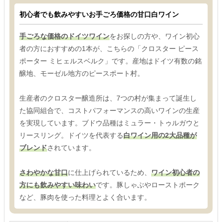
初心者でも飲みやすいお手ごろ価格の甘口白ワイン
手ごろな価格のドイツワイン
をお探しの方や、ワイン初心
者の方におすすめの1本が、こちらの「クロスター ピース
ポーター ミヒェルスベルク」です。産地はドイツ有数の銘
醸地、モーゼル地方のピースポート村。
生産者のクロスター醸造所は、7つの村が集まって誕生し
た協同組合で、コストパフォーマンスの高いワインの生産
を実現しています。ブドウ品種はミュラー・トゥルガウと
リースリング。ドイツを代表する
白ワイン用の2大品種が
ブレンド
されています。
さわやかな甘口
に仕上げられているため、
ワイン初心者の
方にも飲みやすい味わい
です。豚しゃぶやローストポーク
など、豚肉を使った料理とよく合います。