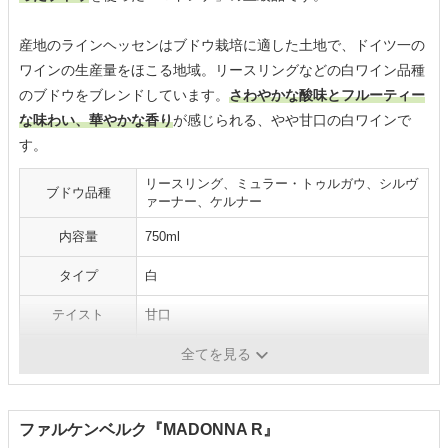
産地のラインヘッセンはブドウ栽培に適した土地で、ドイツ一の
ワインの生産量をほこる地域。リースリングなどの白ワイン品種
のブドウをブレンドしています。
さわやかな酸味とフルーティー
な味わい、華やかな香り
が感じられる、やや甘口の白ワインで
す。
リースリング、ミュラー・トゥルガウ、シルヴ
ブドウ品種
ァーナー、ケルナー
内容量
750ml
タイプ
白
テイスト
甘口
格付け
-
全てを見る
ファルケンベルク『MADONNA R』