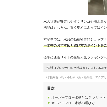
水の状態が安定しやすくサンゴや海水魚な
機能はもちろん、置く場所によってはイン
本記事では、水辺の動植物専門ショップ「s
ー水槽のおすすめと選び方のポイントをご
後半に通販サイトの最新人気ランキングも
本記事はプロモーションが含まれています。2024年1
#水槽用品
#鳥・小動物
#魚・熱帯魚・アクアリ
目次
▼
オーバーフロー水槽とは？ メリット
▼
オーバーフロー水槽の選び方