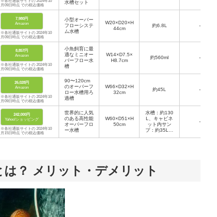
※各社通販サイトの 2024年10
水槽セット
月09日時点 での税込価格
7,980円
小型オーバー
W20×D20×H
Amazon
フローシステ
約6.8L
-
44cm
ム水槽
※各社通販サイトの 2024年10
月09日時点 での税込価格
小魚飼育に最
8,857円
適なミニオー
W14×D7.5×
Amazon
約560ml
-
バーフロー水
H8.7cm
※各社通販サイトの 2024年10
槽
月09日時点 での税込価格
90〜120cm
26,028円
のオーバーフ
W66×D32×H
Amazon
約45L
-
ロー水槽用ろ
32cm
※各社通販サイトの 2024年10
過槽
月09日時点 での税込価格
世界的に人気
水槽：約130
242,000円
のある高性能
W60×D51×H
L、キャビネ
Yahoo!ショッピング
-
オーバーフロ
50cm
ット内サン
※各社通販サイトの 2024年10
ー水槽
プ：約35L、
月15日時点 での税込価格
システム総水
量：約165
L、補水タン
ク：約5.4L
とは？ メリット・デメリット