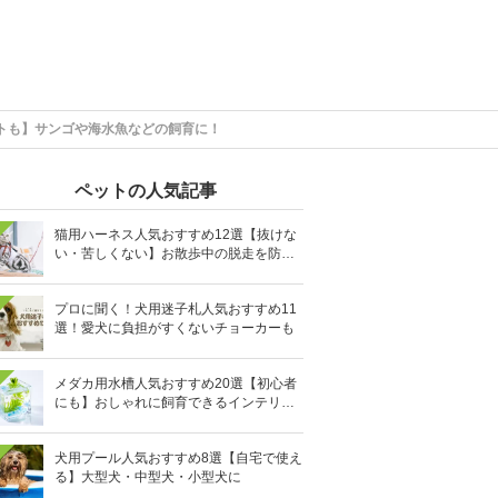
トも】サンゴや海水魚などの飼育に！
ペットの人気記事
猫用ハーネス人気おすすめ12選【抜けな
い・苦しくない】お散歩中の脱走を防止
に
プロに聞く！犬用迷子札人気おすすめ11
選！愛犬に負担がすくないチョーカーも
メダカ用水槽人気おすすめ20選【初心者
にも】おしゃれに飼育できるインテリア
向きも
犬用プール人気おすすめ8選【自宅で使え
る】大型犬・中型犬・小型犬に