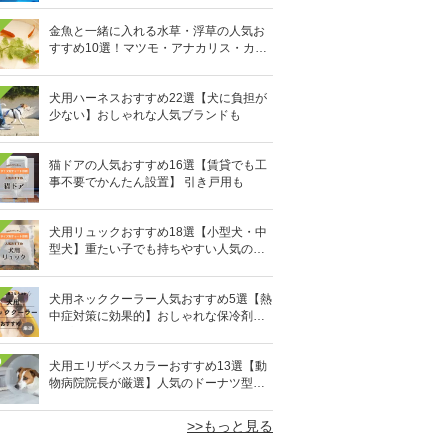
金魚と一緒に入れる水草・浮草の人気お
すすめ10選！マツモ・アナカリス・カボ
ンバなど
犬用ハーネスおすすめ22選【犬に負担が
少ない】おしゃれな人気ブランドも
猫ドアの人気おすすめ16選【賃貸でも工
事不要でかんたん設置】 引き戸用も
犬用リュックおすすめ18選【小型犬・中
型犬】重たい子でも持ちやすい人気のキ
ャリーバッグ！
犬用ネッククーラー人気おすすめ5選【熱
中症対策に効果的】おしゃれな保冷剤タ
イプも
0
犬用エリザベスカラーおすすめ13選【動
物病院院長が厳選】人気のドーナツ型や
軽量素材も
>>もっと見る