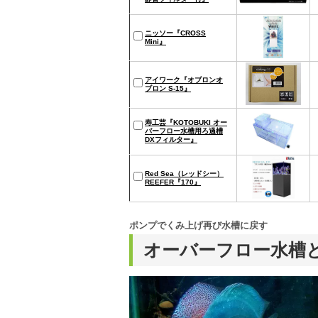
ニッソー『CROSS
Mini』
アイワーク『オブロンオ
ブロン S-15』
寿工芸『KOTOBUKI オー
バーフロー水槽用ろ過槽
DXフィルター』
Red Sea（レッドシー）
REEFER『170』
ポンプでくみ上げ再び水槽に戻す
オーバーフロー水槽