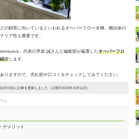
5
どの飼育に向いているといわれるオーバーフロー水槽。槽自体の
6
テリア性も重要です。
7
ensuous」代表の早坂 誠さんと編集部が厳選した
オーバーフロ
紹介
します。
8
ありますので、売れ筋や口コミをチェックしてみてください。
0月15日に記事を更新しました（公開日2019年10月11日）
9
ウム
1
・デメリット