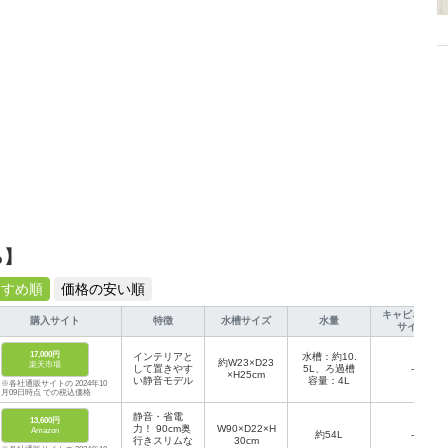
ら】
すすめ順
価格の安い順
キャビネット
購入サイト
特徴
水槽サイズ
水量
サイズ
17,000円
インテリアと
水槽：約10.
約W23×D23
楽天市場
して置きやす
5L、ろ過槽
-
×H25cm
い静音モデル
容量：4L
※各社通販サイトの 2024年10
月09日時点 での税込価格
静音・省電
13,600円
力！ 90cm奥
W90×D22×H
Amazon
約54L
-
行きスリムな
30cm