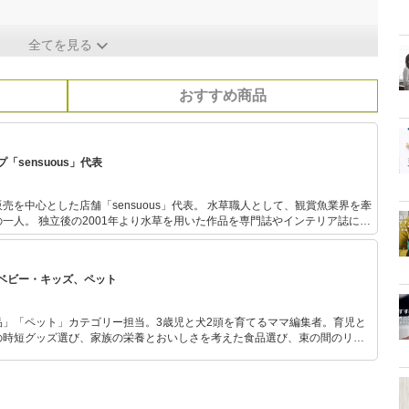
全てを見る
おすすめ商品
sensuous」代表
店舗「sensuous」代表。 水草職人として、観賞魚業界を牽
一人。 独立後の2001年より水草を用いた作品を専門誌やインテリア誌に数
連続テレビ小説「あまちゃん」に登場した海女カフェ水槽を始め多くのテレ
などでアクアリウム作品を手掛けている。 2016年6~7月にはEテ
ウム」の講師での出演、 2017年・18年では水草と観賞魚の企画展「グリー
ベビー・キッズ、ペット
る。 都内専門学校（アクアリスト専攻）講師。観賞
・愛玩動物飼養管理士2級・ビオトープ計画管理士2級・ビオトープ施工管理
ススメ」
品」「ペット」カテゴリー担当。3歳児と犬2頭を育てるママ編集者。育児と
の時短グッズ選び、家族の栄養とおいしさを考えた食品選び、束の間のリラ
めのスイーツ選びに自信あり。鋭い目線で商品を見極め、少しでも日々の生
介します。