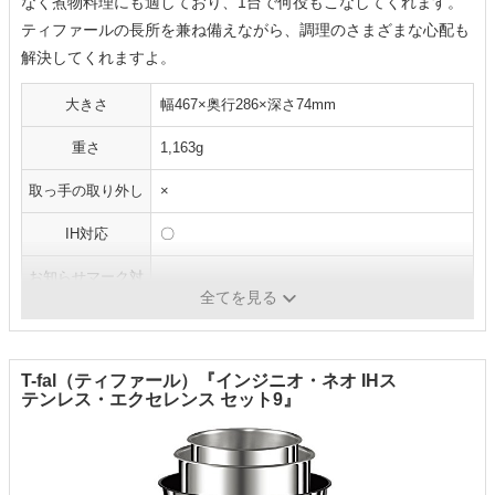
なく煮物料理にも適しており、1台で何役もこなしてくれます。
ティファールの長所を兼ね備えながら、調理のさまざまな心配も
解決してくれますよ。
大きさ
幅467×奥行286×深さ74mm
重さ
1,163g
取っ手の取り外し
×
IH対応
〇
お知らせマーク対
〇
応
全てを見る
T-fal（ティファール）『インジニオ・ネオ IHス
テンレス・エクセレンス セット9』