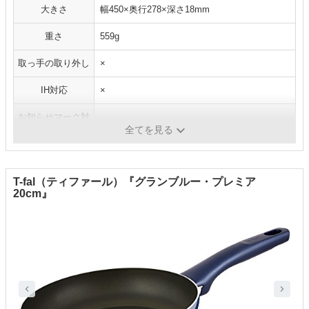
大きさ
幅450×奥行278×深さ18mm
重さ
559g
取っ手の取り外し
×
IH対応
×
お知らせマーク対
〇
応
全てを見る
T-fal（ティファール）『グランブルー・プレミア
20cm』