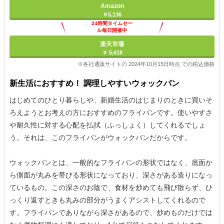
Amazon
￥5,136
24時間タイムセー
ル毎日開催中
楽天市場
￥ 5,618
※各社通販サイトの 2024年10月15日時点 での税込価格
新生活におすすめ！ 調理しやすいウォックパン
はじめてのひとり暮らしや、新婚生活のはじまりのときに買いそ
ろえようとお考えの方におすすめのフライパンです。使いやすさ
や耐久性に対する心配を払拭（ふっしょく）してくれるでしょ
う。それは、このフライパンがウォックパンだからです。
ウォックパンとは、一般的なフライパンの形状ではなく、底面か
ら側面が丸みを帯びる形状になっており、深さがある造りになっ
ているもの。この深さのお陰で、食材を炒めても飛び散らず、ひ
っくり返すときも丸みの部分がうまくアシストしてくれるので
す。フライパンでありながら深さがあるので、炒めものだけでは