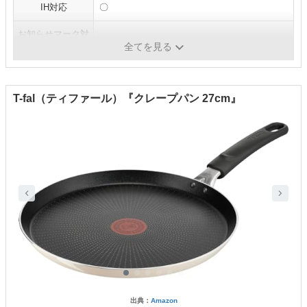
IH対応
〇
お知らせマーク対
〇
応
全てを見る
T-fal（ティファール）『クレープパン 27cm』
出典：
Amazon