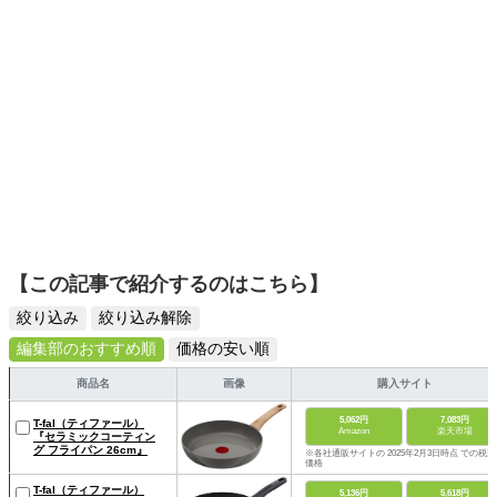
【この記事で紹介するのはこちら】
絞り込み
絞り込み解除
編集部のおすすめ順
価格の安い順
商品名
画像
購入サイト
5,062円
7,083円
T-fal（ティファール）
Amazon
楽天市場
『セラミックコーティン
グ フライパン 26cm』
※各社通販サイトの 2025年2月3日時点 での税込
価格
T-fal（ティファール）
5,136円
5,618円