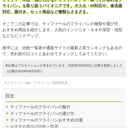
ライパン」を取り扱うパイオニアです。ガス火・IH対応や、食洗器
対応、蓋付き、セット商品など種類もさまざま。
そこでこの記事では、ティファールのフライパンの種類や選び方、
おすすめ商品を紹介します。人気のインジニオ・ネオや深型・浅型
などもピックアップ。
後半には、比較一覧表や通販サイトの最新人気ランキングもあるの
で、売れ筋や口コミとあわせてチェックしてみてください。
本記事はプロモーションが含まれています。2025年02月03日に記事を更新しました
（公開日2019年09月20日）
#フライパン
#鍋・フライパン
#調理器具
目次
▼
ティファールのフライパンの魅力
▼
ティファールのフライパンの選び方
▼
ティファールのフライパンおすすめ10選
▼
おすすめ商品の比較一覧表