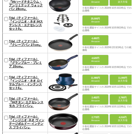
『IHハードチタニウム・
Amazon
楽天市場
アンリミテッド ウォック
※各社通販サイトの 2024年10月15日時点 での税
パン 28cm』
込価格
T-fal（ティファール）
25,000円
『インジニオ・ネオ IHス
Amazon
テンレス・エクセレンス
※各社通販サイトの 2024年10月09日時点 での税
セット9』
込価格
4,480円
T-fal（ティファール）
Amazon
『クレープパン 27cm』
※各社通販サイトの 2025年2月3日時点 での税込
価格
4,620円
T-fal（ティファール）
Amazon
『グランブルー・プレミ
ア 20cm』
※各社通販サイトの 2024年10月09日時点 での税
込価格
T-fal（ティファール）
11,980円
11,000円
『インジニオ・ネオ ロイ
Amazon
楽天市場
ヤルブルー・インテンス
※各社通販サイトの 2024年10月11日時点 での税
セット6』
込価格
2,482円
2,780円
T-fal（ティファール）
Amazon
楽天市場
『IHチタン･エクセレンス
モカ フライパン』
※各社通販サイトの 2024年10月11日時点 での税
込価格
T-fal（ティファール）
2,773円
4,016円
『インジニオ･ネオ ヴィン
Amazon
楽天市場
テージボルドー･インテン
※各社通販サイトの 2024年10月11日時点 での税
ス フライパン』
込価格