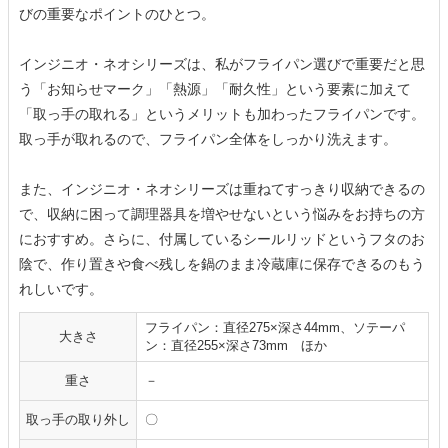
びの重要なポイントのひとつ。
インジニオ・ネオシリーズは、私がフライパン選びで重要だと思
う「お知らせマーク」「熱源」「耐久性」という要素に加えて
「取っ手の取れる」というメリットも加わったフライパンです。
取っ手が取れるので、フライパン全体をしっかり洗えます。
また、インジニオ・ネオシリーズは重ねてすっきり収納できるの
で、収納に困って調理器具を増やせないという悩みをお持ちの方
におすすめ。さらに、付属しているシールリッドというフタのお
陰で、作り置きや食べ残しを鍋のまま冷蔵庫に保存できるのもう
れしいです。
フライパン：直径275×深さ44mm、ソテーパ
大きさ
ン：直径255×深さ73mm ほか
重さ
－
取っ手の取り外し
〇