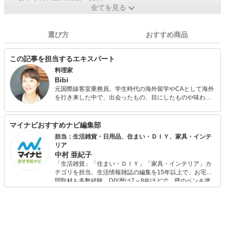
全てを見る
選び方
おすすめ商品
この記事を担当するエキスパート
料理家
Bibi
元国際線客室乗務員。学生時代の海外留学やCAとして海外
を行き来した中で、出会ったもの、目にしたものや味わっ
たもの等の経験を活かしたレシピを作成、料理教室「Aoiro
to Ruriiro」を主宰している。 六本木卵料理専門店
eggcellentの人気スイーツ‘エッグタルト’のレシピ開発をは
マイナビおすすめナビ編集部
じめ、企業やレストランのレシピ開発、メニュー考案を担
担当：生活雑貨・日用品、住まい・ＤＩＹ、家具・インテ
当、インスタグラム運営代行の経験を持つ。 自宅教室で
リア
は、ランチタイムカフェ、パンの販売、ケータリング、出
中村 亜紀子
張料理等幅広く活動している。2児の母。
「生活雑貨」「住まい・ＤＩＹ」「家具・インテリア」カ
テゴリを担当。生活情報雑誌の編集を15年以上で、お宅訪
問取材も多数経験。DIY歴は7～8年ほどで、壁のペンキ塗
りや壁紙チェンジなどもチャレンジ済み。初心者でもモノ
選びがしやすい記事をお届けします！