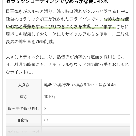
セラミックコーティングでなめらかな使い心地
目玉焼きがスルっと滑り、洗う時は汚れがツルっと落ちるT-FAL
独自のセラミック加工が施されたフライパンです。
なめらかな使
い心地と長持ちするこびりつきにくさを実現しています。
さらに
環境にも配慮しており、体にリサイクルアルミを使用し、二酸化
炭素の排出量を75%削減。
大きなIHディスクにより、熱伝導が効率的な底面を採用してお
り、料理の時短にも。ナチュラルなウッド調の取っ手もおしゃれ
なポイントに。
大きさ
幅45.2×奥行26.7×高さ6.1cm・深さ/4.4cm
重さ
1010g
取っ手の取り外し
×
IH対応
〇
お知らせマーク対
〇