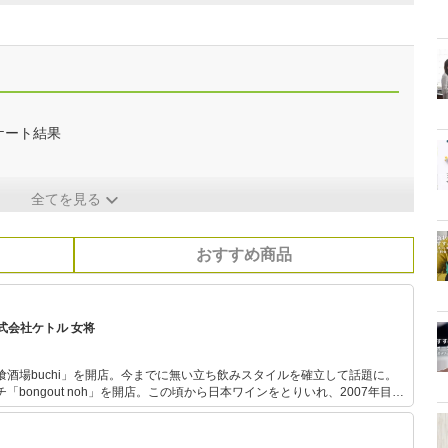
ケート結果
全てを見る
おすすめ商品
式会社ケトル 女将
立喰酒場buchi」を開店。今までに無い立ち飲みスタイルを確立して話題に。
「bongout noh」を開店。この頃から日本ワインをとりいれ、2007年目黒
2018年6月に浅草に「la maison du 一升vin」
さを伝えるべく奮闘中。 ここ15年は特に日本のワインや日本
す。