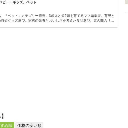
ベビー・キッズ、ペット
品」「ペット」カテゴリー担当。3歳児と犬2頭を育てるママ編集者。育児と
の時短グッズ選び、家族の栄養とおいしさを考えた食品選び、束の間のリラ
めのスイーツ選びに自信あり。鋭い目線で商品を見極め、少しでも日々の生
介します。
ら】
すすめ順
価格の安い順