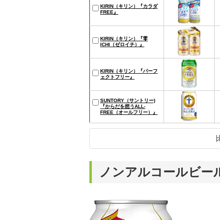
KIRIN（キリン）『カラダ
FREE』
KIRIN（キリン）『零
ICHI（ゼロイチ）』
KIRIN（キリン）『パーフ
ェクトフリー』
SUNTORY（サントリー)
『からだを想うALL-
FREE（オールフリー）』
ノンアルコールビー