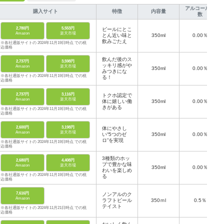
アルコール度
購入サイト
特徴
内容量
数
2,780円
5,553円
ビールにとこ
Amazon
楽天市場
とん近い味と
350ml
0.00％
飲みごたえ
※各社通販サイトの 2024年11月19日時点 での税
込価格
飲んだ後のス
2,737円
3,598円
ッキリ感がや
Amazon
楽天市場
350ml
0.00％
みつきにな
※各社通販サイトの 2024年11月19日時点 での税
る！
込価格
2,737円
3,116円
トクホ認定で
Amazon
楽天市場
体に嬉しい働
350ml
0.00％
きがある
※各社通販サイトの 2024年11月19日時点 での税
込価格
2,600円
3,198円
体にやさし
Amazon
楽天市場
い“5つのゼ
350ml
0.00％
ロ”を実現
※各社通販サイトの 2024年11月19日時点 での税
込価格
3種類のホッ
2,680円
4,408円
プで豊かな味
Amazon
楽天市場
350ml
0.00％
わいを楽しめ
※各社通販サイトの 2024年11月19日時点 での税
る
込価格
7,616円
ノンアルのク
Amazon
ラフトビール
350ｍl
0.5％
テイスト
※各社通販サイトの 2024年11月21日時点 での税
込価格