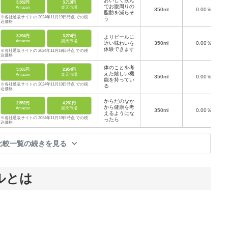
おいしく飲ん
3,382円
3,713円
でお腹周りの
Amazon
楽天市場
350ml
0.00％
脂肪を減らそ
※各社通販サイトの 2024年11月19日時点 での税
う
込価格
3,394円
3,274円
よりビールに
Amazon
楽天市場
近い味わいを
350ml
0.00％
体験できます
※各社通販サイトの 2024年11月19日時点 での税
込価格
体のことを考
3,365円
2,954円
えた嬉しい機
Amazon
楽天市場
350ml
0.00％
能を持ってい
※各社通販サイトの 2024年11月19日時点 での税
る
込価格
からだのなか
2,552円
4,231円
から健康を考
Amazon
楽天市場
350ml
0.00％
えるようにな
※各社通販サイトの 2024年11月19日時点 での税
ったら
込価格
比較一覧の続きを見る
ルとは