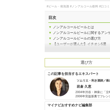
#ビール・発泡酒
#ノンアルコール飲料
#口コミ
目次
▼
ノンアルコールビールとは
▼
ノンアルコールビールに関するアン
▼
ノンアルコールビールの選び方
▼
【ユーザーが選んだ】イチオシ5選
選び方
この記事を担当するエキスパート
ソムリエ・利き酒師／株
岩倉 久恵
2004年渋谷・神泉に「
2006年宮益坂裏でフレンチ
に「キッチセロ」を開店し本格的に日本ワインを提供。 
を開店し、一升瓶の日本ワインの美味し
マイナビおすすめナビ編集部
の食材に力を入れていま