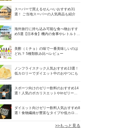
スーパーで買えるせんべいおすすめ31
選！ ご当地スーパーの人気商品も紹介
海外旅行に持ち込み可能な食べ物おすす
め5選【日本食】機内の食事やレトルト食
品など
美酢（ミチョ）の味で一番美味しいのは
どれ？ 5種類飲み比べレビュー
ノンフライスナック人気おすすめ13選！
低カロリーでダイエット中のおやつにも
スポーツ向けのゼリー飲料のおすすめ14
選！人気のポカリスエットやinゼリーな
ど
0
ダイエット向けゼリー飲料人気おすすめ8
選！食物繊維が豊富なタイプや低カロリ
ータイプなど
>>もっと見る