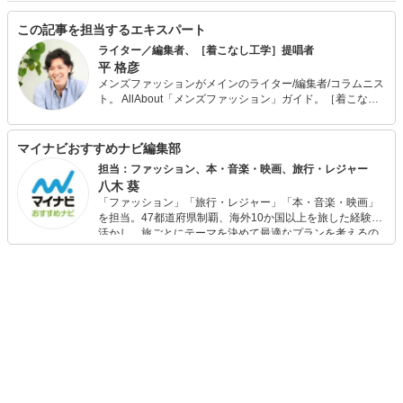
この記事を担当するエキスパート
ライター／編集者、［着こなし工学］提唱者
平 格彦
メンズファッションがメインのライター/編集者/コラムニス
ト。 AllAbout「メンズファッション」ガイド。［着こなし
工学］提唱者。 また、メンサ (JAPAN MENSA) 会員。野菜
ソムリエの資格も保有。 出版社から独立後、70ほどのメデ
ィアに関わり、客観的、横断的、俯瞰的なファッション分
マイナビおすすめナビ編集部
析を得意とする。そんな視点を活かした［着こなし工学］
担当：ファッション、本・音楽・映画、旅行・レジャー
を構築中。 また、ライター向けのコミュニティを「DMMオ
八木 葵
ンラインサロン」で運営中。 最近の「マイナビおすすめナ
「ファッション」「旅行・レジャー」「本・音楽・映画」
ビ」の記事においては、商品選びのアドバイスなど、監修
を担当。47都道府県制覇、海外10か国以上を旅した経験を
者として携わる。
活かし、旅ごとにテーマを決めて最適なプランを考えるの
が得意。また、アパレルショップでの販売経験もあり。誰
でも手軽に楽しめるプチプラとトレンドを取り入れたコー
ディネートを提案します。本や映画から受けたインスピレ
ーションを日常や仕事に活かすことを大切にし、記事では
そんな視点から選んだおすすめ作品やアイテムを紹介しま
す。