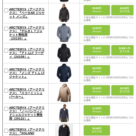
込価格
99,800円
68,200円
ARC'TERYX（アークテリ
Amazon
楽天市場
クス）『ベータAR ジャケ
ット メンズ』
※各社通販サイトの 2024年10月01日時点 での税
込価格
ARC'TERYX（アークテリ
23,057円
クス）『デルタＬＴジャ
Amazon
ケット男性用
※各社通販サイトの 2024年10月01日時点 での税
（23139）』
込価格
75,300円
32,800〜円
ARC'TERYX（アークテリ
Amazon
楽天市場
クス）『アトムLT フーデ
ィ（24108）』
※各社通販サイトの 2024年10月01日時点 での税
込価格
98,078円
ARC'TERYX（アークテリ
Amazon
クス）『メンズ アトム LT
ジャケット』
※各社通販サイトの 2024年10月01日時点 での税
込価格
39,500円
29,700円
ARC'TERYX（アークテリ
Amazon
楽天市場
クス）『スコーミッシュ
パーカー』
※各社通販サイトの 2024年10月01日時点 での税
込価格
ARC'TERYX（アークテリ
21,000円
クス）『ノーバンウィン
Amazon
ドシェルジャケット男性
※各社通販サイトの 2024年10月01日時点 での税
用（29122）』
込価格
58,500円
ARC'TERYX（アークテリ
楽天市場
クス）『SOLANO