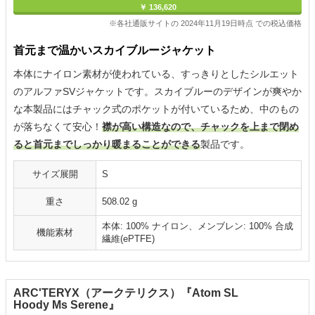
￥ 136,620
※各社通販サイトの 2024年11月19日時点 での税込価格
首元まで温かいスカイブルージャケット
本体にナイロン素材が使われている、すっきりとしたシルエット
のアルファSVジャケットです。スカイブルーのデザインが爽やか
な本製品にはチャック式のポケットが付いているため、中のもの
が落ちなくて安心！
襟が高い構造なので、チャックを上まで閉め
ると首元までしっかり暖まることができる
製品です。
サイズ展開
S
重さ
508.02 g
本体: 100% ナイロン、メンブレン: 100% 合成
機能素材
繊維(ePTFE)
ARC'TERYX（アークテリクス）『Atom SL
Hoody Ms Serene』