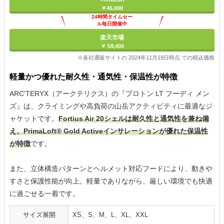
￥46,000
24時間タイムセー
ル毎日開催中
楽天市場
￥ 59,400
※各社通販サイトの 2024年11月19日時点 での税込価格
軽量かつ優れた耐久性・通気性・保温性が特徴
ARC'TERYX（アークテリクス）の『プロトン LT フーディ メン
ズ』は、クライミングや高負荷の山岳アクティビティに最適なジ
ャケットです。
Fortius Air 20シェルは耐久性と通気性を兼ね備
え、PrimaLoft® Gold Activeインサレーションが優れた保温性
が特徴
です。
また、立体構造パターンとヘルメット対応フードにより、動きや
すさと保護性能が向上。軽量でありながら、厳しい環境でも快適
に過ごせる一着です。
サイズ展開
XS、S、M、L、XL、XXL