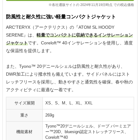
※各社通販サイトの 2024年11月19日時点 での税込価格
防風性と耐久性に強い軽量コンパクトジャケット
ARC'TERYX（アークテリクス）の『ATOM SL HOODY
SERENE』は、
軽量でコンパクトに収納できるインサレーション
ジャケット
です。Coreloft™ 40インサレーションを使用し、適度
な保温性を提供します。
また、Tyono™ 20デニールシェルは防風性と耐久性があり、
DWR加工により撥水性も備えています。サイドパネルにはスト
レッチフリースを採用し、動きやすさと通気性を確保。春や秋の
アクティビティに最適な一着です。
サイズ展開
XS、S、M、L、XL、XXL
重さ
269g
Tyono™20デニールシェル、ドープ パーミエア
機能素材
ー™20D、bluesign認定ストレッチフリース、
Coreloft™40