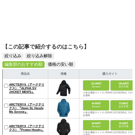
【この記事で紹介するのはこちら】
絞り込み
絞り込み解除
編集部のおすすめ順
価格の安い順
商品名
画像
購入サイト
151,800円
136,620円
ARC'TERYX（アークテリ
Amazon
楽天市場
クス）『ALPHA SV
JACKET MEN'S』
※各社通販サイトの 2024年11月19日時点 での税
込価格
44,900円
37,800円
ARC'TERYX（アークテリ
Amazon
楽天市場
クス）『Atom SL Hoody
Ms Serene』
※各社通販サイトの 2024年11月19日時点 での税
込価格
46,000円
59,400円
ARC'TERYX（アークテリ
Amazon
楽天市場
クス）『Proton Hoody』
※各社通販サイトの 2024年11月19日時点 での税