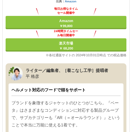
出典：
Amazon
毎日お得なタイム
セール開催中
Amazon
￥99,800
24時間タイムセー
ル毎日開催中
楽天市場
￥ 68,200
※各社通販サイトの 2024年10月01日時点 での税込価格
ライター／編集者、［着こなし工学］提唱者
平 格彦
ヘルメット対応のフードで頭をサポート
ブランドを象徴するジャケットのひとつがこちら。『ベー
タ』はさまざまなコンディションに対応する製品グループ
で、サブカテゴリーも『AR（＝オールラウンド）』という
ことで本当に万能に使える1着です。