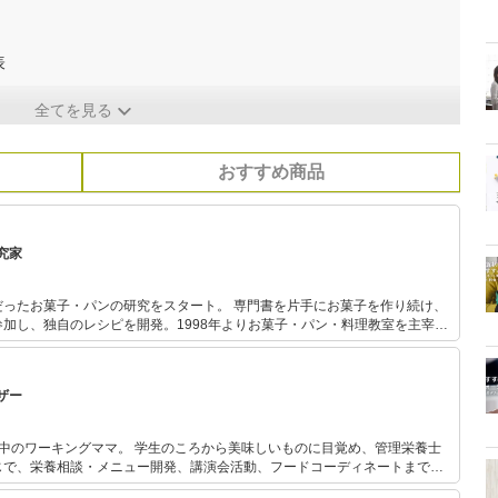
表
全てを見る
おすすめ商品
究家
パンの研究をスタート。 専門書を片手にお菓子を作り続け、
加し、独自のレシピを開発。1998年よりお菓子・パン・料理教室を主宰。
都内の有名パティスリー巡りやフランスへのスィーツツアーを定期的に開催
スで研修を重ね、リッツエスコフィエやベルエコンセイユで本格的に学ぶ。
ムからの取材をもとにプロのテクニックと家庭菓子への造詣を深める。著書
ザー
中のワーキングママ。 学生のころから美味しいものに目覚め、管理栄養士
じで、栄養相談・メニュー開発、講演会活動、フードコーディネートまで
 趣味は家庭菜園と子どもが喜ぶ満足度の高い公園探し。