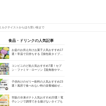
ミルクテイストからほろ苦い味まで
食品・ドリンクの人気記事
お盆のお供え向けお菓子人気おすすめ17
選！常温で日持ちする【個包装タイプ
も】
コンビニのど飴人気おすすめ7選！セブ
ン・ファミマ・ローソン【龍角散やマヌ
カハニーも】
子供向けのゼリー飲料の人気おすすめ23
選！風邪で食べれない時の栄養補給ゼリ
ーも
市販の冷凍ポテト人気おすすめ20選！電
子レンジで調理できる揚げないタイプも