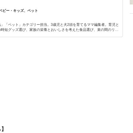
ベビー・キッズ、ペット
品」「ペット」カテゴリー担当。3歳児と犬2頭を育てるママ編集者。育児と
の時短グッズ選び、家族の栄養とおいしさを考えた食品選び、束の間のリラ
めのスイーツ選びに自信あり。鋭い目線で商品を見極め、少しでも日々の生
介します。
ら】