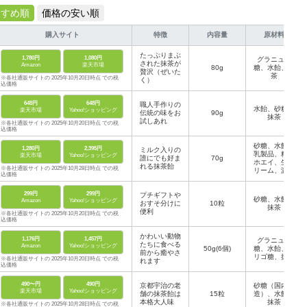
すすめ順
価格の安い順
購入サイト
特徴
内容量
原材料
たっぷりまぶ
1,780円
1,080円
グラニュー
された抹茶が
Amazon
楽天市場
80g
糖、水飴、抹
贅沢（ぜいた
茶
※各社通販サイトの 2025年10月20日時点 での税
く）
込価格
648円
648円
職人手作りの
水飴、砂糖、
楽天市場
Yahoo!ショッピング
伝統の味をお
90g
抹茶
試しあれ
※各社通販サイトの 2025年10月20日時点 での税
込価格
砂糖、水飴、
1,280円
2,395円
ミルク入りの
乳製品、粉末
楽天市場
Yahoo!ショッピング
誰にでも好ま
70g
ホエイ、生ク
れる抹茶飴
※各社通販サイトの 2025年10月28日時点 での税
リーム、濃縮
込価格
乳、たんぱく
質濃縮ホエイ
299円
299円
プチギフトや
パウダー加工
砂糖、水飴、
Amazon
Yahoo!ショッピング
おすそ分けに
10粒
品、抹茶 な
抹茶
便利
ど
※各社通販サイトの 2025年10月20日時点 での税
込価格
かわいい動物
1,176円
1,457円
グラニュー
たちに食べる
Amazon
Yahoo!ショッピング
50g(6個)
糖、水飴、オ
前から癒やさ
リゴ糖、抹茶
※各社通販サイトの 2025年10月20日時点 での税
れます
込価格
490〜円
490円
京都宇治の老
砂糖（国内製
楽天市場
Yahoo!ショッピング
舗の抹茶飴は
15粒
造）、水飴、
本格大人味
抹茶
※各社通販サイトの 2025年10月28日時点 での税