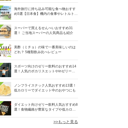
海外旅行に持ち込み可能な食べ物おすす
め5選【日本食】機内の食事やレトルト食
品など
スーパーで買えるせんべいおすすめ31
選！ ご当地スーパーの人気商品も紹介
美酢（ミチョ）の味で一番美味しいのは
どれ？ 5種類飲み比べレビュー
スポーツ向けのゼリー飲料のおすすめ14
選！人気のポカリスエットやinゼリーな
ど
ノンフライスナック人気おすすめ13選！
低カロリーでダイエット中のおやつにも
0
ダイエット向けゼリー飲料人気おすすめ8
選！食物繊維が豊富なタイプや低カロリ
ータイプなど
>>もっと見る