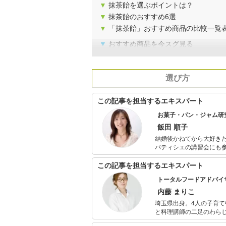
▼
抹茶飴を選ぶポイントは？
▼
抹茶飴のおすすめ6選
▼
「抹茶飴」おすすめ商品の比較一覧
▼
おすすめ商品を今スグ見る
選び方
この記事を担当するエキスパート
お菓子・パン・ジャム研
飯田 順子
結婚後かねてから大好きだったお菓子・
パティシエの講習会にも参
スィーツファンを集めて
する一方で、毎年フラン
この記事を担当するエキスパート
現地のパティシエやマダ
トータルフードアドバイ
多数。
内藤 まりこ
埼玉県出身。4人の子育て
と料理講師の二足のわら
様々なジャンルで活動中。