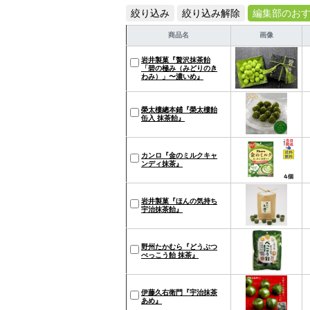
絞り込み
絞り込み解除
編集部のお
商品名
画像
岩井製菓『贅沢抹茶飴
「碧の極み（みどりのき
わみ）」〜濃いめ』
榮太樓總本鋪『榮太樓飴
缶入 抹茶飴』
カンロ『金のミルクキャ
ンディ抹茶』
岩井製菓『ほんの気持ち
宇治抹茶飴』
野州たかむら『どうぶつ
べっこう飴 抹茶』
伊藤久右衛門『宇治抹茶
あめ』