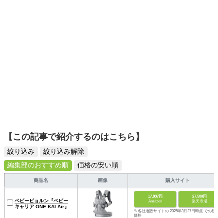
【この記事で紹介するのはこちら】
絞り込み
絞り込み解除
編集部のおすすめ順
価格の安い順
商品名
画像
購入サイト
17,837円
27,500円
ベビービョルン『ベビー
Amazon
楽天市場
キャリア ONE KAI Air』
※各社通販サイトの 2025年3月27日時点 での税
価格