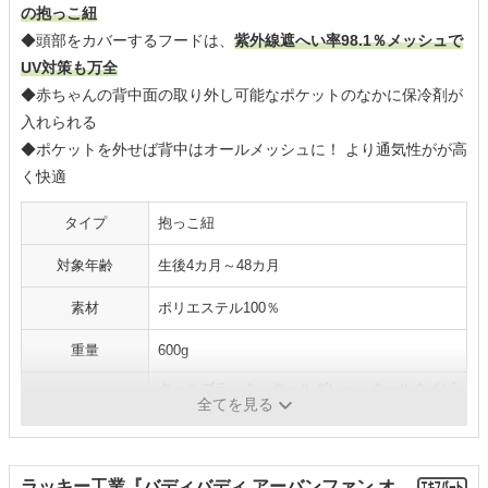
の抱っこ紐
◆頭部をカバーするフードは、
紫外線遮へい率98.1％メッシュで
UV対策も万全
◆赤ちゃんの背中面の取り外し可能なポケットのなかに保冷剤が
入れられる
◆ポケットを外せば背中はオールメッシュに！ より通気性がが高
く快適
タイプ
抱っこ紐
対象年齢
生後4カ月～48カ月
素材
ポリエステル100％
重量
600g
クールブラック、クールグレー、クールネイビ
カラー
全てを見る
ー
ラッキー工業『バディバディ アーバンファン オ