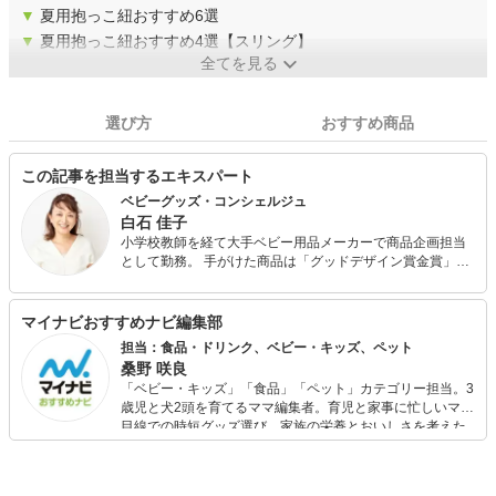
▼
夏用抱っこ紐おすすめ6選
▼
夏用抱っこ紐おすすめ4選【スリング】
全てを見る
選び方
おすすめ商品
この記事を担当するエキスパート
ベビーグッズ・コンシェルジュ
白石 佳子
小学校教師を経て大手ベビー用品メーカーで商品企画担当
として勤務。 手がけた商品は「グッドデザイン賞金賞」を
受賞。 その後育児関連カタログ誌のバイヤー職などを経
て、現在はベビーグッズ・コンシェルジュとして延べ1500
名のプレママやママに育児グッズ講座を実施。 ベビーグッ
マイナビおすすめナビ編集部
ズによる赤ちゃんの事故を減らすために、そして不安を抱
担当：食品・ドリンク、ベビー・キッズ、ペット
えながら育児しているママをサポートするために活動中。
桑野 咲良
新米パパママの育児を助けるオリジナルベビー服「バルー
「ベビー・キッズ」「食品」「ペット」カテゴリー担当。3
ンオール」はキッズデザイン賞を受賞。 メディア歴：NHK
歳児と犬2頭を育てるママ編集者。育児と家事に忙しいママ
おはよう日本
目線での時短グッズ選び、家族の栄養とおいしさを考えた
食品選び、束の間のリラックスタイムを楽しむためのスイ
ーツ選びに自信あり。鋭い目線で商品を見極め、少しでも
日々の生活が豊かになるものを紹介します。