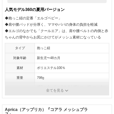
人気モデル360の夏用バージョン
◆抱っこ紐の定番「エルゴベビー」
◆肩や腰パッドが分厚く、ママやパパの身体の負担を軽減
◆エルゴのなかでも「クールエア」は、肩や腰ベルトの内側と赤
ちゃんの背中からお尻にかけてがメッシュ素材になっている
タイプ
抱っこ紐
対象年齢
新生児〜48カ月
素材
ポリエステル100％
重量
798g
ブラック、ミッドナイトブルー、グレー、カー
カラー
全てを見る
キなど全10色
Aprica（アップリカ）『コアラ メッシュプラ
ス』