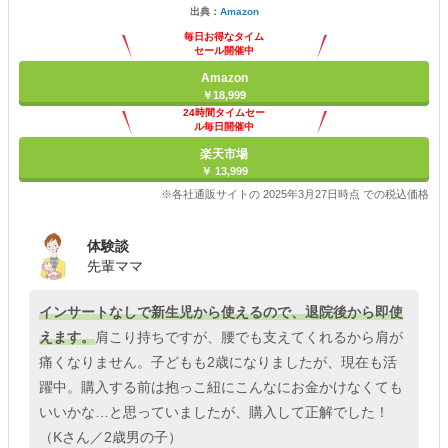
出典：
Amazon
毎日お得なタイム
セール開催中
Amazon
￥18,999
24時間タイムセー
ル毎日開催中
楽天市場
￥ 13,999
※各社通販サイトの 2025年3月27日時点 での税込価格
体験談
先輩ママ
インサートなしで新生児から使えるので、退院後から即使
えます。
肩こり持ちですが、腰でも支えてくれるから肩が
痛くなりません。子どもも2歳になりましたが、現在も活
躍中。購入する前は抱っこ紐にこんなにお金かけなくても
いいかな…と思っていましたが、購入して正解でした！
（Kさん／2歳男の子）