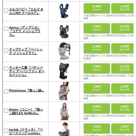
18,999円
13,999円
エルゴベビー『エルゴ オ
Amazon
楽天市場
ムニ360 クールエア』
※各社通販サイトの 2025年3月27日時点 での税
価格
1,980円
24,047円
Aprica（アップリカ）
Amazon
楽天市場
『コアラ メッシュプラ
ス』
※各社通販サイトの 2025年3月27日時点 での税
価格
12,980円
12,980円
ナップナップ『ベーシッ
Amazon
楽天市場
ク メッシュドライ』
※各社通販サイトの 2024年10月12日時点 での税
込価格
7,980円
12,175円
ラッキー工業『バディバ
Amazon
楽天市場
ディ アーバンファン オー
ルメッシュ』
※各社通販サイトの 2025年3月27日時点 での税
価格
2,480円
2,230円
Amazon
楽天市場
Plaisiureux『抱っこ紐』
※各社通販サイトの 2025年3月27日時点 での税
価格
8,580円
6,600円
Konny（コニー）『抱っ
Amazon
楽天市場
こ紐FLEX AirMesh』
※各社通販サイトの 2025年3月27日時点 での税
価格
3,080円
3,780円
kerätä（ケラッタ）『ベ
Amazon
楽天市場
ビースリング u-sling』
※各社通販サイトの 2025年3月27日時点 での税