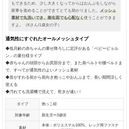
もできるため、少し大きくなってからはおんぶをしながら
家事を進めることができてとても助かりました。
メッシュ
素材で丸洗いでき、衛生面でも心配なく
使うことができま
すよ。（Kさん/1歳女の子）
通気性にすぐれたオールメッシュタイプ
◆低月齢の赤ちゃんの乗せ降ろしに定評がある「ベビービョル
ン」の夏仕様タイプ
◆赤ちゃんの頭部からお尻部分まで、また肩ベルトや腰ベルトま
で、すべてが通気性のよいメッシュ素材
◆首がすわる前から前向き抱っこやおんぶまで、長い期間涼しく
使える
◆汚れても洗濯機で洗えて、乾きが速い！
タイプ
抱っこ紐
対象年齢
新生児〜3歳頃
本体：ポリエステル100%、レッグ用ファスナ
素材