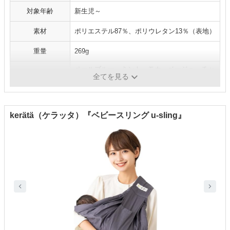
対象年齢
新生児～
素材
ポリエステル87％、ポリウレタン13％（表地）
重量
269g
ペールブルー、ミント、モカ、ベージュ、チャ
カラー
全てを見る
コール
kerätä（ケラッタ）『ベビースリング u-sling』