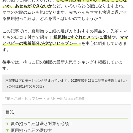
いか、あせもができないか
など、いろいろと心配になりますよね。
ママのお腹のムレも気になります。赤ちゃんもママも快適に過ごせ
る夏用抱っこ紐は、どれを選べばいいのでしょうか？
この記事では、夏用抱っこ紐の選び方とおすすめ商品を、先輩ママ
たちの口コミ付きで紹介！
通気性にすぐれたメッシュ素材
や、
ママ
とベビーの密着部分が少ないヒップシート
を中心に紹介していきま
す。
後半では、抱っこ紐の通販の最新人気ランキングも掲載していま
す。
本記事はプロモーションが含まれています。2025年03月27日に記事を更新しました
（公開日2019年08月08日）
#抱っこ紐・ヒップシート
#ベビー用品
#出産準備
目次
▼
夏の抱っこ紐は暑さ対策が必須！
▼
夏用抱っこ紐の選び方