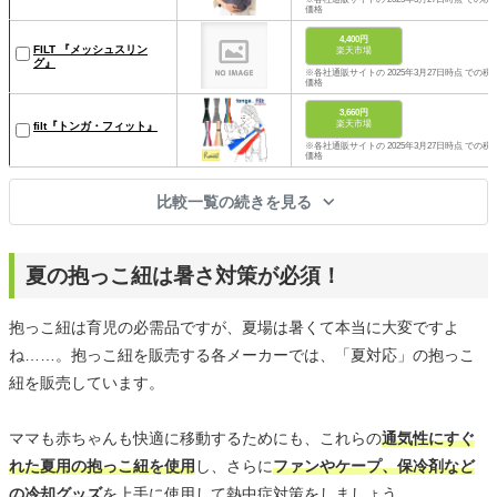
価格
4,400円
FILT 『メッシュスリン
楽天市場
グ』
※各社通販サイトの 2025年3月27日時点 での税
価格
3,660円
楽天市場
filt『トンガ・フィット』
※各社通販サイトの 2025年3月27日時点 での税
価格
比較一覧の続きを見る
夏の抱っこ紐は暑さ対策が必須！
抱っこ紐は育児の必需品ですが、夏場は暑くて本当に大変ですよ
ね……。抱っこ紐を販売する各メーカーでは、「夏対応」の抱っこ
紐を販売しています。
ママも赤ちゃんも快適に移動するためにも、これらの
通気性にすぐ
れた夏用の抱っこ紐を使用
し、さらに
ファンやケープ、保冷剤など
の冷却グッズ
を上手に使用して熱中症対策をしましょう。