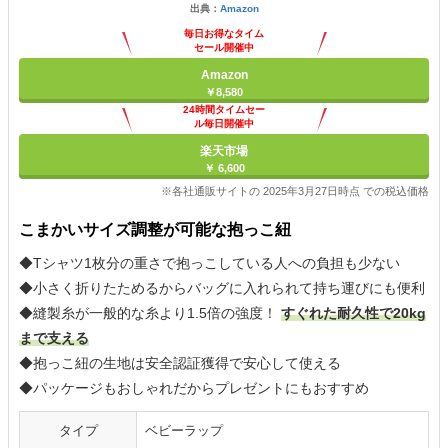
出典：
Amazon
毎日お得なタイム
セール開催中
Amazon
￥8,580
24時間タイムセー
ル毎日開催中
楽天市場
￥ 6,600
※各社通販サイトの 2025年3月27日時点 での税込価格
こまかいサイズ調整が可能な抱っこ紐
◆Tシャツ1枚分の重さで抱っこしている人への負担も少ない
◆小さく折りたためるからバッグに入れられて持ち運びにも便利
◆縫製糸が一般的な糸より1.5倍の強度！
すぐれた耐久性で20kg
まで支える
◆抱っこ紐の生地は安全認証獲得で安心して使える
◆パッケージもおしゃれだからプレゼントにもおすすめ
タイプ
ベビーラップ