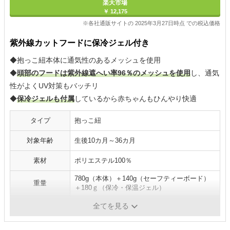
楽天市場
￥ 12,175
※各社通販サイトの 2025年3月27日時点 での税込価格
紫外線カットフードに保冷ジェル付き
◆抱っこ紐本体に通気性のあるメッシュを使用
◆
頭部のフードは紫外線遮へい率96％のメッシュを使用
し、通気
性がよくUV対策もバッチリ
◆
保冷ジェルも付属
しているから赤ちゃんもひんやり快適
タイプ
抱っこ紐
対象年齢
生後10カ月～36カ月
素材
ポリエステル100％
780g（本体）＋140g（セーフティーボード）
重量
＋180ｇ（保冷・保温ジェル）
カラー
-
全てを見る