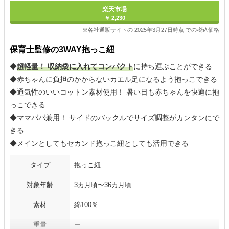
楽天市場
￥ 2,230
※各社通販サイトの 2025年3月27日時点 での税込価格
保育士監修の3WAY抱っこ紐
◆
超軽量！ 収納袋に入れてコンパクト
に持ち運ぶことができる
◆赤ちゃんに負担のかからないカエル足になるよう抱っこできる
◆通気性のいいコットン素材使用！ 暑い日も赤ちゃんを快適に抱
っこできる
◆ママパパ兼用！ サイドのバックルでサイズ調整がカンタンにで
きる
◆メインとしてもセカンド抱っこ紐としても活用できる
タイプ
抱っこ紐
対象年齢
3カ月頃〜36カ月頃
素材
綿100％
重量
ー