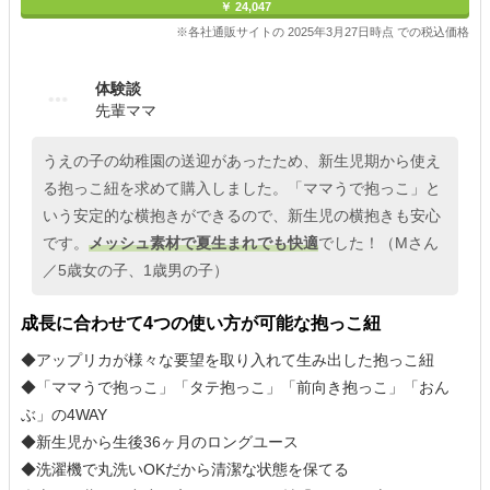
￥ 24,047
※各社通販サイトの 2025年3月27日時点 での税込価格
体験談
先輩ママ
うえの子の幼稚園の送迎があったため、新生児期から使え
る抱っこ紐を求めて購入しました。「ママうで抱っこ」と
いう安定的な横抱きができるので、新生児の横抱きも安心
です。
メッシュ素材で夏生まれでも快適
でした！（Mさん
／5歳女の子、1歳男の子）
成長に合わせて4つの使い方が可能な抱っこ紐
◆アップリカが様々な要望を取り入れて生み出した抱っこ紐
◆「ママうで抱っこ」「タテ抱っこ」「前向き抱っこ」「おん
ぶ」の4WAY
◆新生児から生後36ヶ月のロングユース
◆洗濯機で丸洗いOKだから清潔な状態を保てる