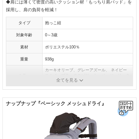
◆肩には薄くて密度の高いクッション材「もっちり肩パッド」を
採用し、肩の負荷を軽減！
タイプ
抱っこ紐
対象年齢
‎0～3歳
素材
ポリエステル100％
重量
938g
カーキオリーブ、グレーアズール、 ネイビー
カラー
スカイ、ブラックスピリット、ベージュリュク
全てを見る
ス
ナップナップ『ベーシック メッシュドライ』