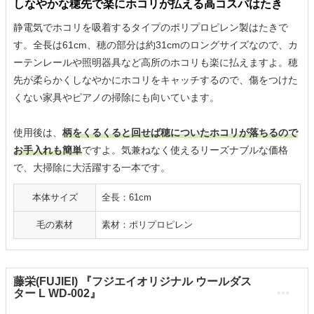
しなやかな穂先で楽にホコリが払える高コスパはたき
静電気でホコリを吸着するタイプのポリプロピレン製はたきで
す。全長は61cm、穂の部分は約31cmのロングサイズなので、カ
ーテンレールや照明器具など高所のホコリも楽に払えますよ。穂
先が柔らかくしなやかにホコリをキャッチするので、傷をつけた
くない家具やピアノの掃除にも向いています。
使用後は、
柄をくるくると回せば穂についたホコリが落ちるので
お手入れも簡単
ですよ。気兼ねなく使えるリーズナブルな価格
で、大掃除に大活躍する一本です。
本体サイズ
全長：61cm
毛の素材
素材：ポリプロピレン
藤栄(FUJIEI) 『フジエイオリジナル ウールダス
ター L WD-002』