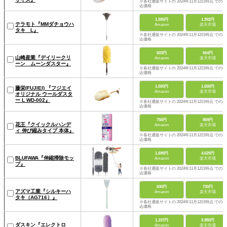
※各社通販サイトの 2024年11月12日時点 での税
込価格
1,555円
1,392円
テラモト『MMダチョウハ
Amazon
楽天市場
タキ L』
※各社通販サイトの 2024年11月12日時点 での税
込価格
603円
664円
山崎産業『デイリークリ
Amazon
楽天市場
ーン ムーンダスター』
※各社通販サイトの 2024年11月12日時点 での税
込価格
1,500円
1,650円
藤栄(FUJIEI) 『フジエイ
Amazon
楽天市場
オリジナル ウールダスタ
ー L WD-002』
※各社通販サイトの 2024年11月12日時点 での税
込価格
755円
869円
花王『クイックルハンデ
Amazon
楽天市場
ィ 伸び縮みタイプ 本体』
※各社通販サイトの 2024年11月12日時点 での税
込価格
1,699円
4,629円
‎BLUFAWA『伸縮掃除モッ
Amazon
楽天市場
プ』
※各社通販サイトの 2024年11月12日時点 での税
込価格
630円
730円
アズマ工業『シルキーハ
Amazon
楽天市場
タキ（AG716）』
※各社通販サイトの 2024年11月12日時点 での税
込価格
1,197円
3,980円
ダスキン『エレクトロ
Amazon
楽天市場