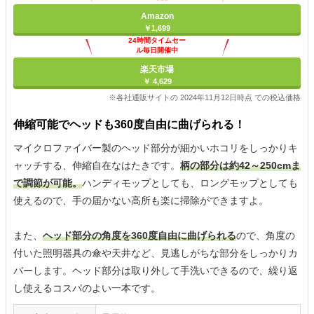
Amazon
￥1,699
24時間タイムセー
ル毎日開催中
楽天市場
￥ 4,629
※各社通販サイトの 2024年11月12日時点 での税込価格
伸縮可能でヘッドも360度自由に曲げられる！
マイクロファイバー製のヘッド部分が細かいホコリをしっかりキ
ャッチする、伸縮自在なはたきです。
柄の部分は約42～250cmま
で調節が可能。
ハンディモップとしても、ロングモップとしても
使えるので、手の届かない高所も楽に掃除ができますよ。
また、
ヘッド部分の角度を360度自由に曲げられる
ので、角度の
付いた照明器具の傘や天井など、見逃しがちな部分をしっかりカ
バーします。ヘッド部分は取り外して手洗いできるので、繰り返
し使えるコスパのよい一本です。