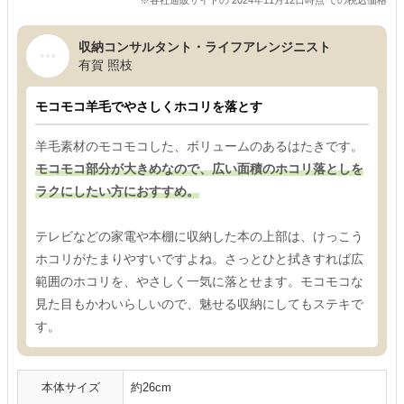
※各社通販サイトの 2024年11月12日時点 での税込価格
収納コンサルタント・ライフアレンジニスト
有賀 照枝
モコモコ羊毛でやさしくホコリを落とす
羊毛素材のモコモコした、ボリュームのあるはたきです。
モコモコ部分が大きめなので、広い面積のホコリ落としを
ラクにしたい方におすすめ。
テレビなどの家電や本棚に収納した本の上部は、けっこう
ホコリがたまりやすいですよね。さっとひと拭きすれば広
範囲のホコリを、やさしく一気に落とせます。モコモコな
見た目もかわいらしいので、魅せる収納にしてもステキで
す。
本体サイズ
約26cm