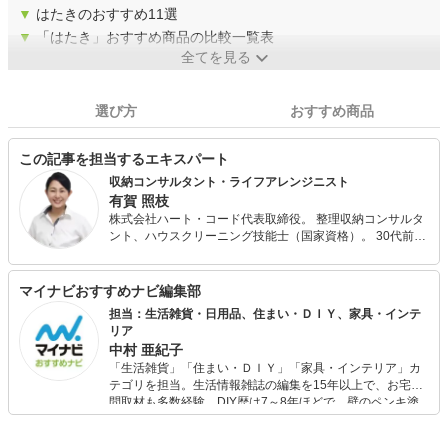
▼
はたきのおすすめ11選
▼
「はたき」おすすめ商品の比較一覧表
全てを見る
選び方
おすすめ商品
この記事を担当するエキスパート
収納コンサルタント・ライフアレンジニスト
有賀 照枝
株式会社ハート・コード代表取締役。 整理収納コンサルタ
ント、ハウスクリーニング技能士（国家資格）。 30代前半
の2年間で離婚、ガン闘病、多額の借金、倒産解雇等など一
気に人生のどん底を経験し、整理収納理論に出会ってから
人生が好転。 ご縁あって「部屋磨きは自分磨き・職場磨き
マイナビおすすめナビ編集部
はスタッフ磨き」をモットーに家事代行・整理収納関連事
担当：生活雑貨・日用品、住まい・ＤＩＹ、家具・インテ
業で2007年に独立。 自身の経験からも環境を整えると色々
リア
なことが整ってくることを痛感しているので、個人や企業
中村 亜紀子
にコンサルティングやセミナーなど様々な形でその大切さ
「生活雑貨」「住まい・ＤＩＹ」「家具・インテリア」カ
をお伝えしている。 2012年から現場をよく知る家事・収納
テゴリを担当。生活情報雑誌の編集を15年以上で、お宅訪
用品の説明ゲストとしてジュピターショップチャンネルに
問取材も多数経験。DIY歴は7～8年ほどで、壁のペンキ塗
出演中。商品の企画、売り方の提案等にも携わっており、1
りや壁紙チェンジなどもチャレンジ済み。初心者でもモノ
日1億円以上の販売実績多数あり。 近年は、webメディア
選びがしやすい記事をお届けします！
などへの執筆活動と、整理に関する新たなサービスを色々