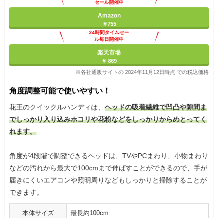
セール開催中
Amazon
￥755
24時間タイムセー
ル毎日開催中
楽天市場
￥ 869
※各社通販サイトの 2024年11月12日時点 での税込価格
角度調整可能で使いやすい！
花王のクイックルハンディは、
ヘッドの吸着繊維で凹凸や隙間ま
でしっかり入り込みホコリや花粉などをしっかりからめとってく
れます。
角度が4段階で調整できるヘッドは、TVやPCまわり、小物まわり
などの汚れから最大で100cmまで伸ばすことができるので、手が
届きにくいエアコンや照明周りなどもしっかりと掃除することが
できます。
本体サイズ
最長約100cm