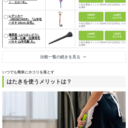
ン・エルーE』
※各社通販サイトの 2024年11月12日時点 での税
込価格
8,800円
6,160円
レデッカー
Amazon
楽天市場
（REDECKER）『山羊毛
ハタキ 34cm 白毛』
※各社通販サイトの 2024年11月12日時点 での税
込価格
1,600円
1,870円
佛英堂（ぶつえいどう）
Amazon
楽天市場
『仏壇・仏像・位牌用毛
バタキ 山羊毛製 大』
※各社通販サイトの 2024年11月12日時点 での税
込価格
比較一覧の続きを見る
いつでも簡単にホコリを落とす
はたきを使うメリットは？