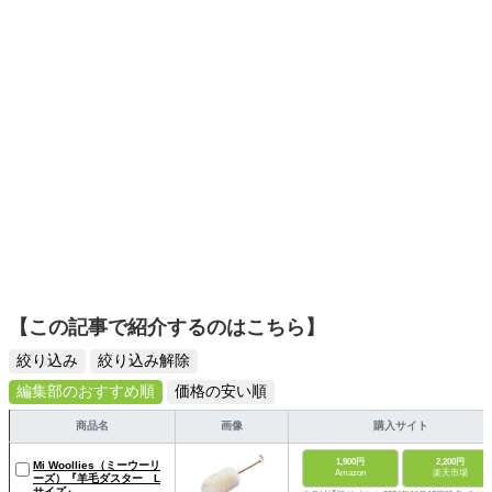
と開発中。著書『「片付けが苦手な子」が驚くほど変わる
本』（青春出版）。
【この記事で紹介するのはこちら】
絞り込み
絞り込み解除
編集部のおすすめ順
価格の安い順
商品名
画像
購入サイト
1,900円
2,200円
Mi Woollies（ミーウーリ
Amazon
楽天市場
ーズ）『羊毛ダスター L
サイズ』