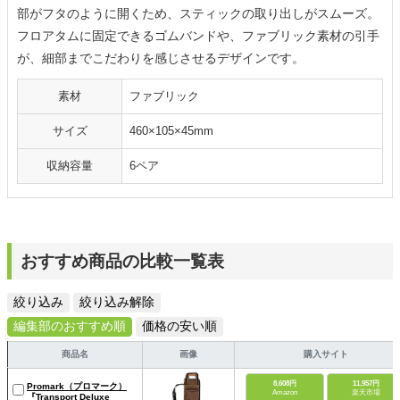
部がフタのように開くため、スティックの取り出しがスムーズ。
フロアタムに固定できるゴムバンドや、ファブリック素材の引手
が、細部までこだわりを感じさせるデザインです。
素材
ファブリック
サイズ
460×105×45mm
収納容量
6ペア
おすすめ商品の比較一覧表
絞り込み
絞り込み解除
編集部のおすすめ順
価格の安い順
商品名
画像
購入サイト
8,608円
11,957円
Promark（プロマーク）
Amazon
楽天市場
『Transport Deluxe