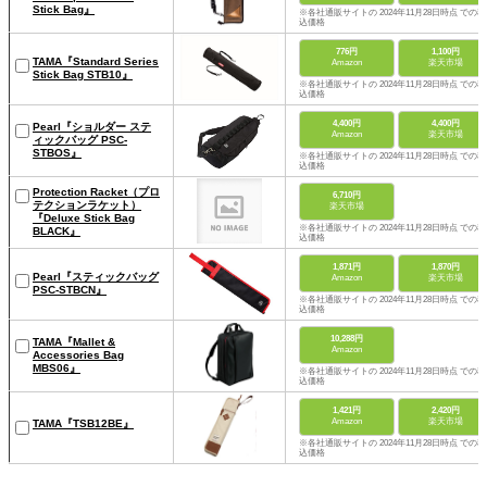
Stick Bag』
※各社通販サイトの 2024年11月28日時点 での税
込価格
776円
1,100円
TAMA『Standard Series
Amazon
楽天市場
Stick Bag STB10』
※各社通販サイトの 2024年11月28日時点 での税
込価格
4,400円
4,400円
Pearl『ショルダー ステ
Amazon
楽天市場
ィックバッグ PSC-
STBOS』
※各社通販サイトの 2024年11月28日時点 での税
込価格
Protection Racket（プロ
6,710円
テクションラケット）
楽天市場
『Deluxe Stick Bag
※各社通販サイトの 2024年11月28日時点 での税
BLACK』
込価格
1,871円
1,870円
Pearl『スティックバッグ
Amazon
楽天市場
PSC-STBCN』
※各社通販サイトの 2024年11月28日時点 での税
込価格
10,288円
TAMA『Mallet &
Amazon
Accessories Bag
MBS06』
※各社通販サイトの 2024年11月28日時点 での税
込価格
1,421円
2,420円
Amazon
楽天市場
TAMA『TSB12BE』
※各社通販サイトの 2024年11月28日時点 での税
込価格