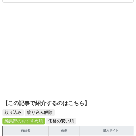
ムを楽しみながら、新作タイトルやイベント情報もいち早
くキャッチ。記事を通して、生活の質を底上げしてくれる
スタイリッシュで使いやすい家電や、みんなで楽しめるゲ
ームを発信していきます！
【この記事で紹介するのはこちら】
絞り込み
絞り込み解除
編集部のおすすめ順
価格の安い順
商品名
画像
購入サイト