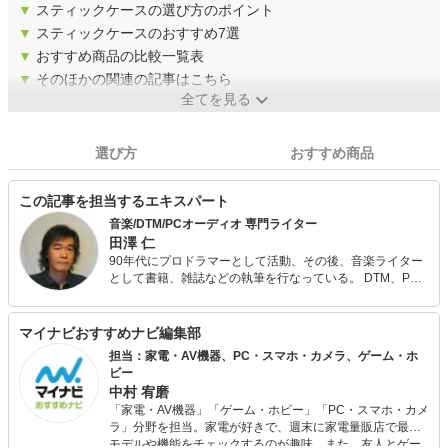
▼
スティックケースの選び方のポイント
▼
スティックケースのおすすめ7選
▼
おすすめ商品の比較一覧表
▼
そのほかの関連の記事はこちら
全てを見る
選び方
おすすめ商品
この記事を担当するエキスパート
音楽/DTM/PCオーディオ 専門ライター
田澤 仁
90年代にプロドラマーとして活動、その後、音楽ライター
として書籍、雑誌などの執筆を行なっている。 DTM、PC
オーディオ関連の著書、DTMソフト、シンセサイザーの日
本語マニュアル制作など多数。 Webでは2007年～2009年
までサイトAll Aboutで「ロック」のガイドを務めたほか、
マイナビおすすめナビ編集部
音楽情報サイトBARKSでは国内外の数多くの有名アーティ
担当：家電・AV機器、PC・スマホ・カメラ、ゲーム・ホ
ストのインタビュー、ライブ取材などを行なっている。 得
ビー
意分野はAOR、ハードロック、フュージョン、80年代。
中村 宥磨
「家電・AV機器」「ゲーム・ホビー」「PC・スマホ・カメ
ラ」分野を担当。家電が好きで、週末に家電量販店で最新
モデルや機能をチェックするのが趣味。また、友人とゲー