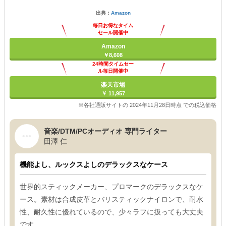
出典：
Amazon
毎日お得なタイム
セール開催中
Amazon
￥8,608
24時間タイムセー
ル毎日開催中
楽天市場
￥ 11,957
※各社通販サイトの 2024年11月28日時点 での税込価格
音楽/DTM/PCオーディオ 専門ライター
田澤 仁
機能よし、ルックスよしのデラックスなケース
世界的スティックメーカー、プロマークのデラックスなケ
ース。素材は合成皮革とバリスティックナイロンで、耐水
性、耐久性に優れているので、少々ラフに扱っても大丈夫
です。