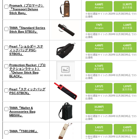
8,608円
11,957円
Promark（プロマーク）
Amazon
楽天市場
『Transport Deluxe
Stick Bag』
※各社通販サイトの 2024年11月28日時点 での税
込価格
776円
1,100円
TAMA『Standard Series
Amazon
楽天市場
Stick Bag STB10』
※各社通販サイトの 2024年11月28日時点 での税
込価格
4,400円
4,400円
Pearl『ショルダー ステ
Amazon
楽天市場
ィックバッグ PSC-
STBOS』
※各社通販サイトの 2024年11月28日時点 での税
込価格
Protection Racket（プロ
6,710円
テクションラケット）
楽天市場
『Deluxe Stick Bag
※各社通販サイトの 2024年11月28日時点 での税
BLACK』
込価格
1,871円
1,870円
Pearl『スティックバッグ
Amazon
楽天市場
PSC-STBCN』
※各社通販サイトの 2024年11月28日時点 での税
込価格
10,288円
TAMA『Mallet &
Amazon
Accessories Bag
MBS06』
※各社通販サイトの 2024年11月28日時点 での税
込価格
1,421円
2,420円
Amazon
楽天市場
TAMA『TSB12BE』
※各社通販サイトの 2024年11月28日時点 での税