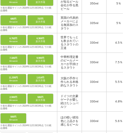
が知るビール
Amazon
楽天市場
350ml
5％
会社が作る黒
※各社通販サイトの 2024年11月19日時点 での税
ビール
込価格
英国の代表的
680円
737円
メーカーによ
Amazon
楽天市場
335ml
5％
る無添加のス
※各社通販サイトの 2024年11月19日時点 での税
タウト
込価格
世界でもっと
6,762円
6,369円
も飲まれてい
Amazon
楽天市場
330ml
4.5％
るスタウトの
※各社通販サイトの 2024年11月19日時点 での税
王道
込価格
中華料理定番
7,326円
9,900円
のビールメー
Amazon
楽天市場
330ml
7.5％
カーが手掛け
※各社通販サイトの 2024年11月19日時点 での税
るスタウト
込価格
11,330円
1,614円
大阪の手作り
Amazon
楽天市場
作られる本格
330ml
5.5％
的なスタウト
※各社通販サイトの 2024年11月19日時点 での税
込価格
ドイツの文豪
2,900円
580円
ゲーテが愛し
Amazon
楽天市場
330ml
4.8%
続けたシュバ
※各社通販サイトの 2024年11月19日時点 での税
ルツ
込価格
500円
ほの暗い琥珀
Amazon
色に上品さを
330ml
5.6％
感じるビール
※各社通販サイトの 2024年11月19日時点 での税
込価格