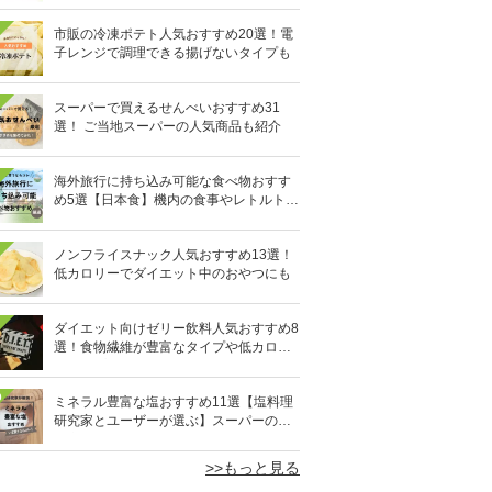
市販の冷凍ポテト人気おすすめ20選！電
子レンジで調理できる揚げないタイプも
スーパーで買えるせんべいおすすめ31
選！ ご当地スーパーの人気商品も紹介
海外旅行に持ち込み可能な食べ物おすす
め5選【日本食】機内の食事やレトルト食
品など
ノンフライスナック人気おすすめ13選！
低カロリーでダイエット中のおやつにも
ダイエット向けゼリー飲料人気おすすめ8
選！食物繊維が豊富なタイプや低カロリ
ータイプなど
0
ミネラル豊富な塩おすすめ11選【塩料理
研究家とユーザーが選ぶ】スーパーの人
気商品も
>>もっと見る