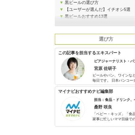
▼
黒ビールの選び方
▼
【ユーザーが選んだ】イチオシ5選
▼
黒ビールおすすめ13選
選び方
この記事を担当するエキスパート
ビアジャーナリスト・パ
宮原 佐研子
ビールやパン、ワインな
毎日です。 日本パンコーディネーター協会認定パンコーディネーター、日本ビアジャーナリスト協会
所属ビアジャーナリスト
国）、世界22カ国158
マイナビおすすめナビ編集部
テインメントムック誌『ビアびより』（K
担当：食品・ドリンク、
のペアリングやビール列
パンとビールのペアリン
桑野 咲良
「ベビー・キッズ」「食
家事に忙しいママ目線で
ックスタイムを楽しむた
活が豊かになるものを紹