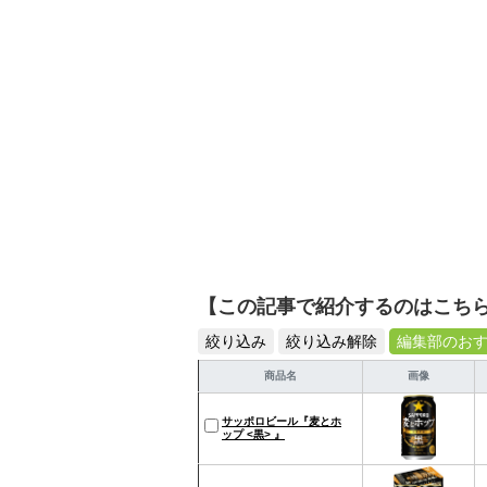
【この記事で紹介するのはこち
絞り込み
絞り込み解除
編集部のお
商品名
画像
サッポロビール『麦とホ
ップ <黒> 』