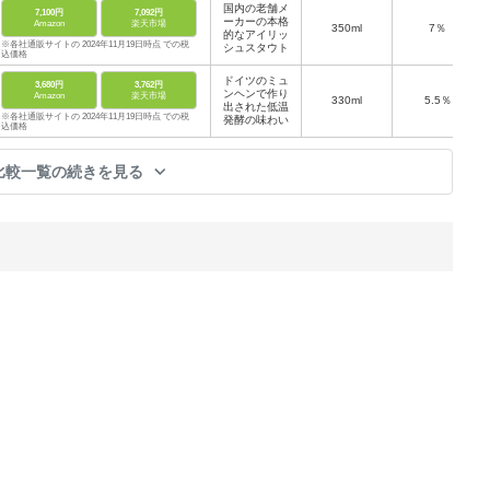
国内の老舗メ
7,100円
7,092円
ーカーの本格
Amazon
楽天市場
350ml
7％
的なアイリッ
※各社通販サイトの 2024年11月19日時点 での税
シュスタウト
込価格
ドイツのミュ
3,680円
3,762円
ンヘンで作り
Amazon
楽天市場
330ml
5.5％
出された低温
※各社通販サイトの 2024年11月19日時点 での税
発酵の味わい
込価格
比較一覧の続きを見る