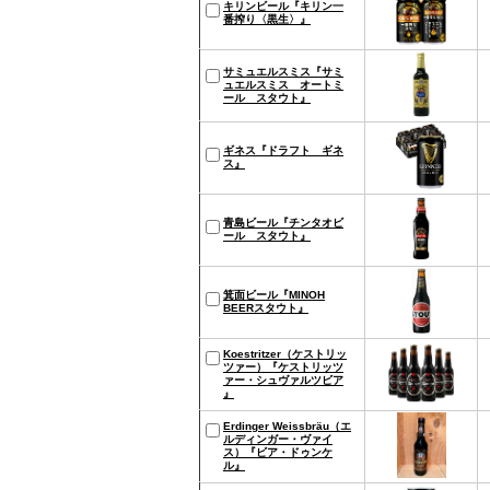
キリンビール『キリン一
番搾り〈黒生〉』
サミュエルスミス『サミ
ュエルスミス オートミ
ール スタウト』
ギネス『ドラフト ギネ
ス』
青島ビール『チンタオビ
ール スタウト』
箕面ビール『MINOH
BEERスタウト』
Koestritzer（ケストリッ
ツァー）『ケストリッツ
ァー・シュヴァルツビア
』
Erdinger Weissbräu（エ
ルディンガー・ヴァイ
ス）『ビア・ドゥンケ
ル』