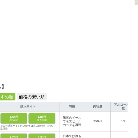
ら】
すすめ順
価格の安い順
アルコール度
購入サイト
特徴
内容量
数
3,790円
3,565円
第三のビール
Amazon
楽天市場
でも黒ビール
350ml
5％
のコクを再現
※各社通販サイトの 2024年11月19日時点 での税
込価格
日本では誰も
4,999円
5,921円