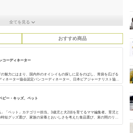
全てを見る
おすすめ商品
ンコーディネーター
どの魅力にはまり、国内外のオイシイもの探しに足をのばし、胃袋を広げる
として日本ビアジャーナリスト協会HP、雑誌『ビール王国』（ワイン王
本のビールを紹介するe-MOOK『ビールがわかる本』（宝島社）、ビアエンタ
ADOKAWA）他執筆。 『ビール王国』では、ビールと料理
ベビー・キッズ、ペット
車などの記事を担当。日本パンコーディネーター協会主催世田谷パン大学で
グ体験講座も実施。
品」「ペット」カテゴリー担当。3歳児と犬2頭を育てるママ編集者。育児と
の時短グッズ選び、家族の栄養とおいしさを考えた食品選び、束の間のリラ
めのスイーツ選びに自信あり。鋭い目線で商品を見極め、少しでも日々の生
介します。