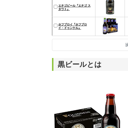
エチゴビール『エチゴ ス
タウト』
ホフブロイ『ホフブロ
イ・ドゥンケル』
黒ビールとは