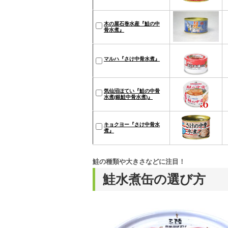
木の屋石巻水産『鮭の中
骨水煮』
マルハ『さけ中骨水煮』
気仙沼ほてい『鮭の中骨
水煮(銀鮭中骨水煮)』
キョクヨー『さけ中骨水
煮』
鮭の種類や大きさなどに注目！
鮭水煮缶の選び方