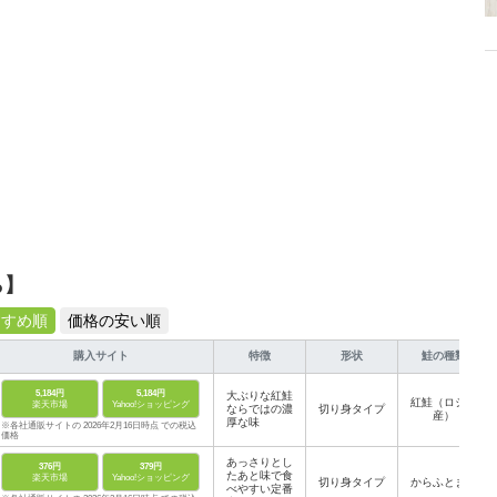
ら】
すすめ順
価格の安い順
購入サイト
特徴
形状
鮭の種類
5,184円
5,184円
大ぶりな紅鮭
紅鮭（ロシア
楽天市場
Yahoo!ショッピング
ならではの濃
切り身タイプ
産）
厚な味
※各社通販サイトの 2026年2月16日時点 での税込
価格
あっさりとし
376円
379円
たあと味で食
楽天市場
Yahoo!ショッピング
切り身タイプ
からふとます
べやすい定番