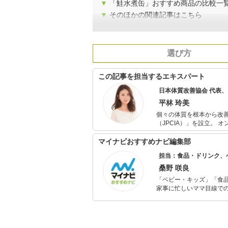
▼
「鮭水煮缶」おすすめ商品の比較一
▼
そのほかの関連記事はこちら
選び方
この記事を担当するエキスパート
日本体質改善協会 代表
平林 玲美
個々の体質を根本から改
（JPCIA）」を設立。 オンラインによる個別指導の他、パーソナルジムやエステサロンと提携し、体
質改善を目的とする食事指導を行う。 また、各種メディアにて食に
ら取り入れられる簡単ダイエット・
マイナビおすすめナビ編集部
食の親善大使「第4回食
担当：食品・ドリンク、
桑野 咲良
「ベビー・キッズ」「食
家事に忙しいママ目線で
ックスタイムを楽しむた
活が豊かになるものを紹