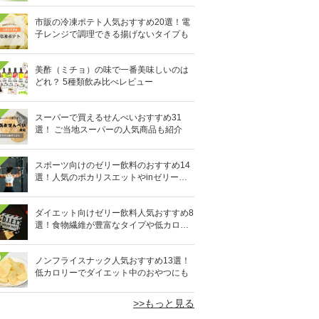
市販の冷凍ポテト人気おすすめ20選！電
子レンジで調理できる揚げないタイプも
美酢（ミチョ）の味で一番美味しいのは
どれ？ 5種類飲み比べレビュー
スーパーで買えるせんべいおすすめ31
選！ ご当地スーパーの人気商品も紹介
スポーツ向けのゼリー飲料のおすすめ14
選！人気のポカリスエットやinゼリーな
ど
ダイエット向けゼリー飲料人気おすすめ8
選！食物繊維が豊富なタイプや低カロリ
ータイプなど
0
ノンフライスナック人気おすすめ13選！
低カロリーでダイエット中のおやつにも
>>もっと見る