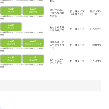
※各社通販サイトの 2026年2月16日時点 での税込
商品
価格
2,980円
2,080円
塩分控えめ。
切り身タイプ
銀鮭（宮城県
Amazon
楽天市場
中骨入りの鮭
（中骨入り）
産）
水煮缶
※各社通販サイトの 2026年2月16日時点 での税込
価格
4,500円
あっさり塩味
Amazon
切り身タイプ
しろざけ中骨
の骨あり鮭缶
※各社通販サイトの 2026年2月17日時点 での税込
価格
2,390円
2,486円
食感も楽しめ
楽天市場
Yahoo!ショッピング
る中骨つきタ
切り身タイプ
銀鮭中骨
イプ
※各社通販サイトの 2026年2月16日時点 での税込
価格
3,127円
4,722円
おいしくカル
Amazon
楽天市場
切り身タイプ
さけ中骨
シウム摂取
※各社通販サイトの 2026年2月16日時点 での税込
価格