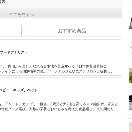
覧表
全てを見る
おすすめ商品
、フードアナリスト
善し、内側から美しくなれる食事法を普及すべく「日本体質改善協会
まつわる美容・健康情報や今日か
体質改善メソッドを発信している。 フードアナリスト協会主催・
のなでしこ」グランプリ受賞。
ベビー・キッズ、ペット
品」「ペット」カテゴリー担当。3歳児と犬2頭を育てるママ編集者。育児と
の時短グッズ選び、家族の栄養とおいしさを考えた食品選び、束の間のリラ
めのスイーツ選びに自信あり。鋭い目線で商品を見極め、少しでも日々の生
介します。