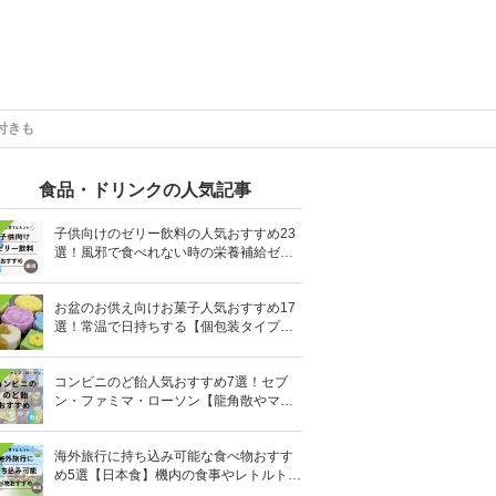
付きも
食品・ドリンクの人気記事
子供向けのゼリー飲料の人気おすすめ23
選！風邪で食べれない時の栄養補給ゼリ
ーも
お盆のお供え向けお菓子人気おすすめ17
選！常温で日持ちする【個包装タイプ
も】
コンビニのど飴人気おすすめ7選！セブ
ン・ファミマ・ローソン【龍角散やマヌ
カハニーも】
海外旅行に持ち込み可能な食べ物おすす
め5選【日本食】機内の食事やレトルト食
品など