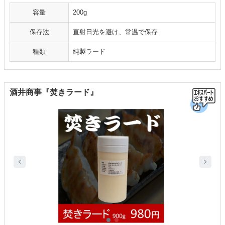
容量
200g
保存法
直射日光を避け、常温で保存
種類
純製ラード
酒井商事『焚きラード』