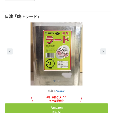
日清『純正ラード』
出典：
Amazon
毎日お得なタイム
セール開催中
Amazon
￥6,550