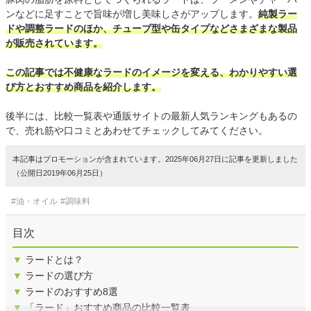
ンなどに足すことで旨味が増し美味しさがアップします。
純製ラー
ドや調整ラードのほか、チューブ型や缶タイプなどさまざまな製品
が販売されています。
この記事では不健康なラードのイメージを変える、わかりやすい選
び方とおすすめ商品を紹介します。
後半には、比較一覧表や通販サイトの最新人気ランキングもあるの
で、売れ筋や口コミとあわせてチェックしてみてください。
本記事はプロモーションが含まれています。2025年06月27日に記事を更新しました
（公開日2019年06月25日）
#油・オイル
#調味料
目次
▼
ラードとは？
▼
ラードの選び方
▼
ラードのおすすめ8選
▼
「ラード」おすすめ商品の比較一覧表