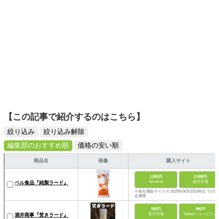
【この記事で紹介するのはこちら】
絞り込み
絞り込み解除
編集部のおすすめ順
価格の安い順
商品名
画像
購入サイト
1,050円
2,080円
Amazon
楽天市場
ベル食品『純製ラード』
※各社通販サイトの 2025年06月23日時点 での税
込価格
980円
980円
楽天市場
Yahoo!ショッピング
酒井商事『焚きラード』