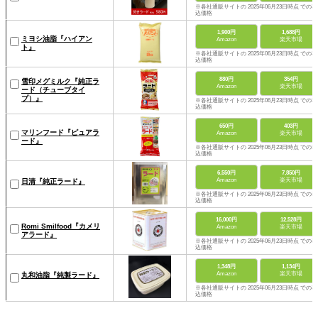
※各社通販サイトの 2025年06月23日時点 での税
込価格
1,900円
1,688円
ミヨシ油脂『ハイアン
Amazon
楽天市場
ト』
※各社通販サイトの 2025年06月23日時点 での税
込価格
880円
354円
雪印メグミルク『純正ラ
Amazon
楽天市場
ード（チューブタイ
プ）』
※各社通販サイトの 2025年06月23日時点 での税
込価格
650円
403円
マリンフード『ピュアラ
Amazon
楽天市場
ード』
※各社通販サイトの 2025年06月23日時点 での税
込価格
6,550円
7,850円
Amazon
楽天市場
日清『純正ラード』
※各社通販サイトの 2025年06月23日時点 での税
込価格
16,000円
12,528円
Romi Smilfood『カメリ
Amazon
楽天市場
アラード』
※各社通販サイトの 2025年06月23日時点 での税
込価格
1,348円
1,134円
Amazon
楽天市場
丸和油脂『純製ラード』
※各社通販サイトの 2025年06月23日時点 での税
込価格