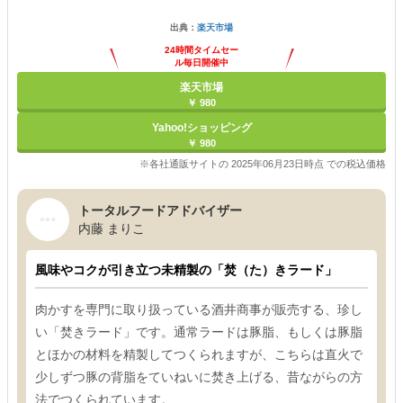
出典：
楽天市場
24時間タイムセー
ル毎日開催中
楽天市場
￥ 980
Yahoo!ショッピング
￥ 980
※各社通販サイトの 2025年06月23日時点 での税込価格
トータルフードアドバイザー
内藤 まりこ
風味やコクが引き立つ未精製の「焚（た）きラード」
肉かすを専門に取り扱っている酒井商事が販売する、珍し
い「焚きラード」です。通常ラードは豚脂、もしくは豚脂
とほかの材料を精製してつくられますが、こちらは直火で
少しずつ豚の背脂をていねいに焚き上げる、昔ながらの方
法でつくられています。