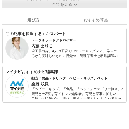
全てを見る
選び方
おすすめ商品
この記事を担当するエキスパート
トータルフードアドバイザー
内藤 まりこ
埼玉県出身。4人の子育て中のワーキングママ。 学生のこ
ろから美味しいものに目覚め、管理栄養士と料理講師の二
足のわらじで、栄養相談・メニュー開発、講演会活動、フ
ードコーディネートまで様々なジャンルで活動中。 趣味は
家庭菜園と子どもが喜ぶ満足度の高い公園探し。
マイナビおすすめナビ編集部
担当：食品・ドリンク、ベビー・キッズ、ペット
桑野 咲良
「ベビー・キッズ」「食品」「ペット」カテゴリー担当。3
歳児と犬2頭を育てるママ編集者。育児と家事に忙しいママ
目線での時短グッズ選び、家族の栄養とおいしさを考えた
食品選び、束の間のリラックスタイムを楽しむためのスイ
ーツ選びに自信あり。鋭い目線で商品を見極め、少しでも
日々の生活が豊かになるものを紹介します。