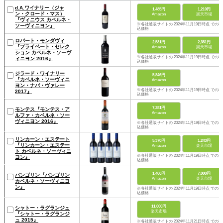
d.A.ワイナリー（ジャ
1,485円
1,210円
ン・クロード・マス）
Amazon
楽天市場
『ヴィニウス カベルネ・
※各社通販サイトの 2024年11月19日時点 での税
ソーヴィニヨン』
込価格
ロバート・モンダヴィ
2,531円
2,351円
『プライベート・セレク
Amazon
楽天市場
ション カベルネ・ソーヴ
※各社通販サイトの 2024年11月19日時点 での税
ィニヨン 2016』
込価格
ジラード・ワイナリー
5,846円
『カベルネ・ソーヴィニ
Amazon
ヨン・ナパ・ヴァレー
※各社通販サイトの 2024年11月19日時点 での税
2017』
込価格
7,281円
モンテス『モンテス・ア
Amazon
ルファ・カベルネ・ソー
ヴィニヨン 2016』
※各社通販サイトの 2024年11月19日時点 での税
込価格
リンカーン・エステート
5,370円
1,243円
『リンカーン・エステー
Amazon
楽天市場
ト カベルネ・ソーヴィニ
※各社通販サイトの 2024年11月19日時点 での税
ヨン』
込価格
1,460円
7,000円
パンゴリン『パンゴリン
Amazon
楽天市場
カベルネ・ソーヴィニヨ
ン』
※各社通販サイトの 2024年11月19日時点 での税
込価格
11,000円
シャトー・ラグランジュ
楽天市場
『シャトー・ラグランジ
ュ 2015』
※各社通販サイトの 2024年11月21日時点 での税