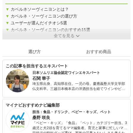
▼
カベルネソーヴィニヨンとは？
▼
カベルネ・ソーヴィニヨンの選び方
▼
ユーザーが選んだイチオシ5選
▼
カベルネ・ソーヴィニヨンのおすすめ15選
全てを見る
選び方
おすすめ商品
この記事を担当するエキスパート
日本ソムリエ協会認定ワインエキスパート
石関 華子
埼玉県出身、高知県在住。一児の母。慶應義塾大学文学部
仏文科卒。三越日本橋本店の洋酒担当を経てワインやビー
ル、ウィスキーなどの洋酒全般の知識を培い、2016年、
J.S.Aワインエキスパートの資格を取得。 現在はOffice Le
Lionの代表として、高知県内のワイナリーのアドバイザー
マイナビおすすめナビ編集部
やワイン検定の講師を務める一方、ワインに関連する記事
担当：食品・ドリンク、ベビー・キッズ、ペット
やコラム等の執筆も多数手がけています。2019年、日本ソ
桑野 咲良
ムリエ協会高知支部副支部長に就任。
「ベビー・キッズ」「食品」「ペット」カテゴリー担当。3
歳児と犬2頭を育てるママ編集者。育児と家事に忙しいママ