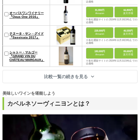
込価格
81,800円
66,800円
オーパスワンワイナリー
Amazon
楽天市場
『Opus One 2016』
※各社通販サイトの 2024年11月19日時点 での税
込価格
228,000円
46,530円
テヌータ・サン・グイド
Amazon
楽天市場
『Sassicaia 2017』
※各社通販サイトの 2024年11月19日時点 での税
込価格
180,000円
89,650円
シャトー・マルゴー
Amazon
楽天市場
『GRAND VIN DU
CHÂTEAU MARGAUX』
※各社通販サイトの 2024年11月21日時点 での税
込価格
比較一覧の続きを見る
美味しいワインを堪能しよう
カベルネソーヴィニヨンとは？