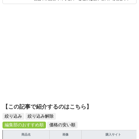
目線での時短グッズ選び、家族の栄養とおいしさを考えた
食品選び、束の間のリラックスタイムを楽しむためのスイ
ーツ選びに自信あり。鋭い目線で商品を見極め、少しでも
日々の生活が豊かになるものを紹介します。
【この記事で紹介するのはこちら】
絞り込み
絞り込み解除
編集部のおすすめ順
価格の安い順
商品名
画像
購入サイト