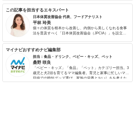
この記事を担当するエキスパート
日本体質改善協会 代表、フードアナリスト
平林 玲美
個々の体質を根本から改善し、内側から美しくなれる食事
法を普及すべく「日本体質改善協会（JPCIA）」を設立。
オンラインによる個別指導の他、パーソナルジムやエステ
サロンと提携し、体質改善を目的とする食事指導を行う。
また、各種メディアにて食にまつわる美容・健康情報や今
マイナビおすすめナビ編集部
日から取り入れられる簡単ダイエット・体質改善メソッド
担当：食品・ドリンク、ベビー・キッズ、ペット
を発信している。 フードアナリスト協会主催・食の親善大
桑野 咲良
使「第4回食のなでしこ」グランプリ受賞。
「ベビー・キッズ」「食品」「ペット」カテゴリー担当。3
歳児と犬2頭を育てるママ編集者。育児と家事に忙しいママ
目線での時短グッズ選び、家族の栄養とおいしさを考えた
食品選び、束の間のリラックスタイムを楽しむためのスイ
ーツ選びに自信あり。鋭い目線で商品を見極め、少しでも
日々の生活が豊かになるものを紹介します。