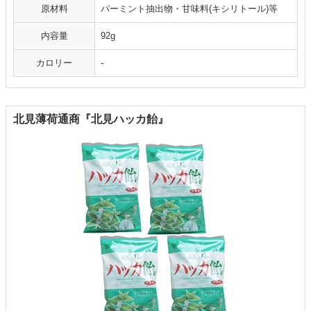
原材料
パーミント抽出物・甘味料(キシリトール)等
内容量
92g
カロリー
-
北見薄荷通商『北見ハッカ飴』