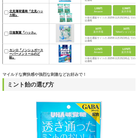
込価格
1,930円
2,398円
北見薄荷通商『北見ハッ
Amazon
楽天市場
カ飴』
※各社通販サイトの 2025年11月25日時点 での税
込価格
167円
167円
楽天市場
Yahoo!ショッピング
日進製菓『ハッカ』
※各社通販サイトの 2025年11月25日時点 での税
込価格
1,176円
1,075円
カンロ『ノンシュガース
Amazon
楽天市場
ーパーメントールのど
飴』
※各社通販サイトの 2025年11月25日時点 での税
込価格
マイルドな爽快感や強烈な刺激などお好みで！
ミント飴の選び方