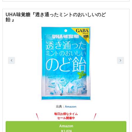
UHA味覚糖『透き通ったミントのおいしいのど
飴 』
出典：
Amazon
毎日お得なタイム
セール開催中
Amazon
￥1,074