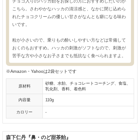
チョコ入りのハッカ飴をお探しの方におすすめしたいのが
こちら。さわやかなハッカの清涼感と、なかに閉じ込めら
れたチョコクリームの優しい甘さがなんとも癖になる味わ
いです。
粒が小さいので、乗りもの酔いしやすい方などは常備して
おくのもおすすめ。ハッカの刺激がソフトなので、刺激が
苦手な方や小さなお子さまでも抵抗なく食べられますよ。
※Amazon・Yahooは2袋セットです
砂糖、水飴、チョコレートコーチング、食塩、
原材料
乳化剤、香料、着色料
内容量
110g
カロリー
-
森下仁丹『鼻・のど甜茶飴』