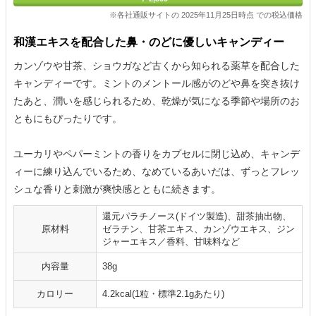
※各社通販サイトの 2025年11月25日時点 での税込価格
和漢エキスを配合した鼻・のどに優しいキャンディー
カンゾウや甘茶、ショウガなど古くから知られる薬草を配合した
キャンディーです。ミントのメントール感がのどや鼻を突き抜け
たあと、潤いを感じられるため、乾燥が気になる季節や場所のお
ともにもぴったりです。
ユーカリやペパーミントの香りをカプセルに閉じ込め、キャンデ
ィーに練り込んでいるため、なめているあいだは、ずっとフレッ
シュな香りと刺激が爽快感とともに続きます。
還元パラチノース(ドイツ製造)、甜茶抽出物、
原材料
ゼラチン、甘茶エキス、カンゾウエキス、ジン
ジャーエキス／香料、甘味料など
内容量
38g
カロリー
4.2kcal(1粒・標準2.1gあたり)