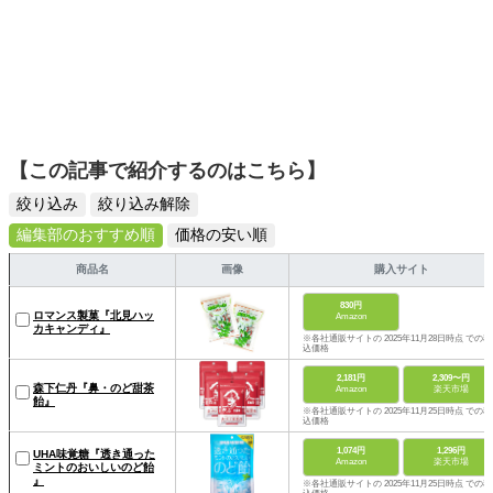
【この記事で紹介するのはこちら】
絞り込み
絞り込み解除
編集部のおすすめ順
価格の安い順
商品名
画像
購入サイト
830円
ロマンス製菓『北見ハッ
Amazon
カキャンディ』
※各社通販サイトの 2025年11月28日時点 での税
込価格
2,181円
2,309〜円
森下仁丹『鼻・のど甜茶
Amazon
楽天市場
飴』
※各社通販サイトの 2025年11月25日時点 での税
込価格
1,074円
1,296円
UHA味覚糖『透き通った
Amazon
楽天市場
ミントのおいしいのど飴
』
※各社通販サイトの 2025年11月25日時点 での税