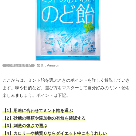
出典：Amazon
この商品を見る
ここからは、ミント飴を選ぶときのポイントを詳しく解説していき
ます。味や目的など、選び方をマスターして自分好みのミント飴を
楽しみましょう。ポイントは下記。
【1】用途に合わせてミント飴を選ぶ
【2】砂糖の種類や添加物の有無を確認する
【3】刺激の強さで選ぶ
【4】カロリーや糖質０ならダイエット中にもうれしい