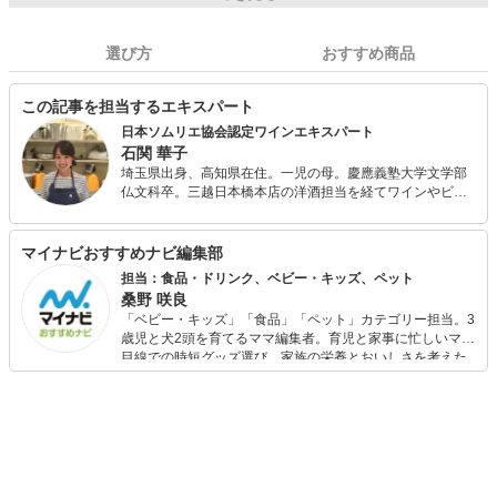
選び方
おすすめ商品
この記事を担当するエキスパート
日本ソムリエ協会認定ワインエキスパート
石関 華子
埼玉県出身、高知県在住。一児の母。慶應義塾大学文学部
仏文科卒。三越日本橋本店の洋酒担当を経てワインやビー
ル、ウィスキーなどの洋酒全般の知識を培い、2016年、
J.S.Aワインエキスパートの資格を取得。 現在はOffice Le
Lionの代表として、高知県内のワイナリーのアドバイザー
マイナビおすすめナビ編集部
やワイン検定の講師を務める一方、ワインに関連する記事
担当：食品・ドリンク、ベビー・キッズ、ペット
やコラム等の執筆も多数手がけています。2019年、日本ソ
桑野 咲良
ムリエ協会高知支部副支部長に就任。
「ベビー・キッズ」「食品」「ペット」カテゴリー担当。3
歳児と犬2頭を育てるママ編集者。育児と家事に忙しいママ
目線での時短グッズ選び、家族の栄養とおいしさを考えた
食品選び、束の間のリラックスタイムを楽しむためのスイ
ーツ選びに自信あり。鋭い目線で商品を見極め、少しでも
日々の生活が豊かになるものを紹介します。