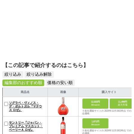
【この記事で紹介するのはこちら】
絞り込み
絞り込み解除
編集部のおすすめ順
価格の安い順
商品名
画像
購入サイト
12,022円
11,498円
ソグラペ・ヴィノス・
Amazon
楽天市場
デ・ポルトガル『マテウ
ス ロゼ』
※各社通販サイトの 2024年11月19日時点 での税
込価格
1,871円
サントリー『ジャパン・
Amazon
プレミアム マスカット・
ベーリーＡ ロゼ』
※各社通販サイトの 2024年11月19日時点 での税
込価格