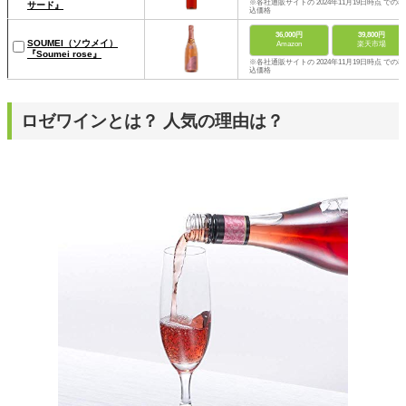
※各社通販サイトの 2024年11月19日時点 での税
サード』
込価格
36,000円
39,800円
SOUMEI（ソウメイ）
Amazon
楽天市場
『Soumei rose』
※各社通販サイトの 2024年11月19日時点 での税
込価格
ロゼワインとは？ 人気の理由は？