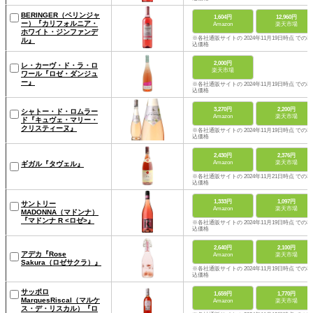
BERINGER（ベリンジャ
1,604円
12,960円
ー）『カリフォルニア・
Amazon
楽天市場
ホワイト・ジンファンデ
※各社通販サイトの 2024年11月19日時点 での税
ル』
込価格
2,000円
レ・カーヴ・ド・ラ・ロ
楽天市場
ワール『ロゼ・ダンジュ
ー』
※各社通販サイトの 2024年11月19日時点 での税
込価格
3,270円
2,200円
シャトー・ド・ロムラー
Amazon
楽天市場
ド『キュヴェ・マリー・
クリスティーヌ』
※各社通販サイトの 2024年11月19日時点 での税
込価格
2,430円
2,376円
Amazon
楽天市場
ギガル『タヴェル』
※各社通販サイトの 2024年11月21日時点 での税
込価格
1,333円
1,097円
サントリー
Amazon
楽天市場
MADONNA（マドンナ）
『マドンナ R <ロゼ>』
※各社通販サイトの 2024年11月19日時点 での税
込価格
2,640円
2,100円
アデカ『Rose
Amazon
楽天市場
Sakura（ロゼサクラ）』
※各社通販サイトの 2024年11月19日時点 での税
込価格
サッポロ
1,659円
1,770円
MarquesRiscal（マルケ
Amazon
楽天市場
ス・デ・リスカル）『ロ