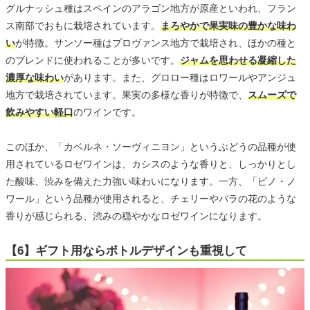
グルナッシュ種はスペインのアラゴン地方が原産といわれ、フラン
ス南部でおもに栽培されています。
まろやかで果実味の豊かな味わ
い
が特徴。サンソー種はプロヴァンス地方で栽培され、ほかの種と
のブレンドに使われることが多いです。
ジャムを思わせる凝縮した
濃厚な味わい
があります。また、グロロー種はロワールやアンジュ
地方で栽培されています。果実の多様な香りが特徴で、
スムーズで
飲みやすい軽口
のワインです。
このほか、「カベルネ・ソーヴィニヨン」というぶどうの品種が使
用されているロゼワインは、カシスのような香りと、しっかりとし
た酸味、渋みを備えた力強い味わいになります。一方、「ピノ・ノ
ワール」という品種が使用されると、チェリーやバラの花のような
香りが感じられる、渋みの穏やかなロゼワインになります。
【6】ギフト用ならボトルデザインも重視して