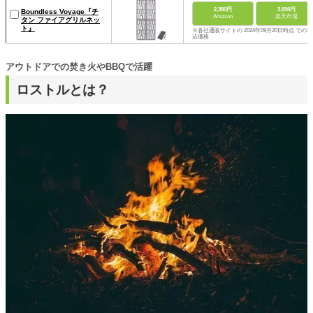
2,380円
3,656円
Boundless Voyage『チ
Amazon
楽天市場
タン ファイアグリルネッ
ト』
※各社通販サイトの 2024年09月20日時点 での税
込価格
アウトドアでの焚き火やBBQで活躍
ロストルとは？