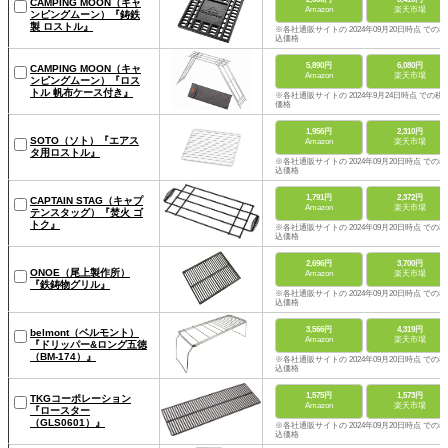
CAMPING MOON（キャ
Amazon
楽天市場
ンピングムーン）『鋳鉄
製 ロストル』
※各社通販サイトの 2024年09月20日時点 での税
込価格
5,890円
6,080円
CAMPING MOON（キャ
Amazon
楽天市場
ンピングムーン）『ロス
トル 帆布ケース付き』
※各社通販サイトの 2024年9月24日時点 での税
価格
1,956円
2,310円
SOTO（ソト）『エアス
Amazon
楽天市場
タ用ロストル』
※各社通販サイトの 2024年09月20日時点 での税
込価格
1,791円
2,372円
CAPTAIN STAG（キャプ
Amazon
楽天市場
テンスタッグ）『焚火 ゴ
トク』
※各社通販サイトの 2024年09月20日時点 での税
込価格
2,696円
3,700円
ONOE（尾上製作所）
Amazon
楽天市場
『鉄鋳物グリル』
※各社通販サイトの 2024年09月20日時点 での税
込価格
3,566円
4,319円
belmont（ベルモント）
Amazon
楽天市場
『ドリッパー&ロング五徳
（BM-174）』
※各社通販サイトの 2024年09月20日時点 での税
込価格
1,575円
1,573円
TKGコーポレーション
Amazon
楽天市場
『ロースター
（GLS0601）』
※各社通販サイトの 2024年09月20日時点 での税
込価格