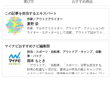
選び方
おすすめ商品
この記事を担当するエキスパート
作家／アウトドアライター
夏野 栄
作家、マルチクリエイター、アウトドア・ファッションの
ライター・エディターとして活躍。 アウトドア誌やファッ
ション誌でジャンルを超えて連載。ライトノベルやゲーム
シナリオを執筆。 アウトドアでは『キャンプチャリ』の制
作やキャンプ場プロデュースを手掛ける。またファッショ
マイナビおすすめナビ編集部
ンマーケットの企画運営からプロダクト開発まで幅広く活
担当：スポーツ・自転車、アウトドア・キャンプ、自動
動。山岳部出身、海育ちのテンカラ師。 『BE-PAL』や
車・バイク
『camp hack』、『OCEANS』や『MonoMax』『Fine』と
国本 もとき
いったメンズ誌のほか、女性ファッション誌にも参加。
「アウトドア」「自動車」「スポーツ」分野を担当する、
好奇心旺盛な一児の父。週末は小学生の娘とキャンプやサ
イクリングに出かけ、実体験を記事づくりにも活かしてい
ます。読者の「知りたい」を分かりやすく届けることをモ
ットーに、信頼できるコンテンツ制作に努めています。