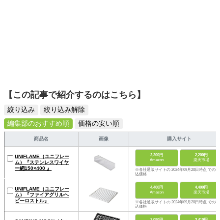
【この記事で紹介するのはこちら】
絞り込み
絞り込み解除
編集部のおすすめ順
価格の安い順
商品名
画像
購入サイト
2,200円
2,200円
UNIFLAME（ユニフレー
Amazon
楽天市場
ム）『ステンレスワイヤ
ー網150×400 』
※各社通販サイトの 2024年09月20日時点 での税
込価格
4,400円
4,400円
UNIFLAME（ユニフレー
Amazon
楽天市場
ム）『ファイアグリルヘ
ビーロストル』
※各社通販サイトの 2024年09月20日時点 での税
込価格
2,080円
3,410円