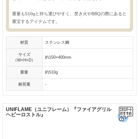
重量も510gと持ち運びやすく、焚き火やBBQの際にあると
重宝するアイテムです。
材質
ステンレス鋼
サイズ
約150×400mm
（W×H×D）
重量
約510g
耐荷重
-
UNIFLAME（ユニフレーム）『ファイアグリル
ヘビーロストル』