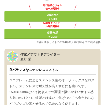
毎日お得なタイム
セール開催中
Amazon
￥2,200
24時間タイムセー
ル毎日開催中
楽天市場
￥ 2,200
※各社通販サイトの 2024年09月20日時点 での税込価格
作家／アウトドアライター
夏野 栄
良バランスなステンレスロストル
ユニフレームによるステンレス製のオーソドックスなロス
トル。ステンレスで耐久性が高くサビにも強いです。
150×400mmという焚き火での調理で扱いやすいサイズ感
も魅力のひとつ。鉄製とは違い、焦げついても金たわしな
どでゴシゴシ落とせるので気兼ねなく使えます。