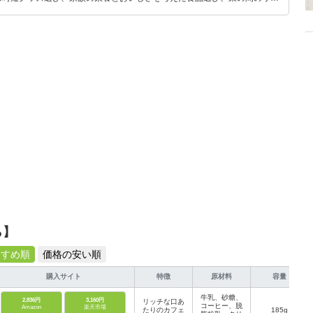
めのスイーツ選びに自信あり。鋭い目線で商品を見極め、少しでも日々の生
介します。
ら】
すすめ順
価格の安い順
購入サイト
特徴
原材料
容量
牛乳、砂糖、
2,836円
3,160円
リッチな口あ
コーヒー、脱
Amazon
楽天市場
たりのカフェ
185g