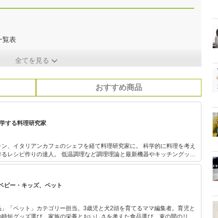
一覧表
全てを見る
おすすめ商品
科学する料理研究家
ラン、イタリアンカフェのシェフを経て料理研究家に。 科学的に料理を考え
作るレシピ作りの達人。 低温調理など調理理論と最新機器やキッチングッズ
毎月30品～50品の食品や調味料を実食検証し、キッチングッズなども頻繁に検
リアン・アメリカ料理・唐揚げ・肉のスペシャリスト。
ベビー・キッズ、ペット
品」「ペット」カテゴリー担当。3歳児と犬2頭を育てるママ編集者。育児と
の時短グッズ選び、家族の栄養とおいしさを考えた食品選び、束の間のリラ