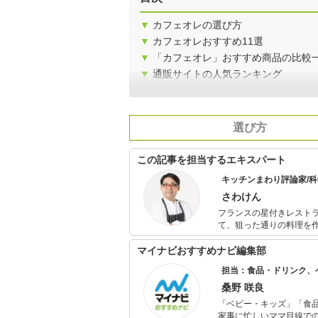
▼
カフェオレの選び方
▼
カフェオレおすすめ11選
▼
「カフェオレ」おすすめ商品の比較
▼
通販サイトの人気ランキング
選び方
この記事を担当するエキスパート
キッチンまわり評論家/
さわけん
フランスの星付きレスト
て、狙った通りの料理を
に精通。 2010年より
証する。 フレンチ・イタ
マイナビおすすめナビ編集部
担当：食品・ドリンク、
桑野 咲良
「ベビー・キッズ」「食
家事に忙しいママ目線で