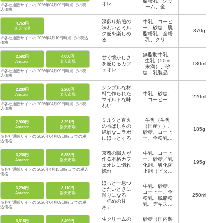
脂粉乳、クリ
オレ
※各社通販サイトの 2026年04月09日時点 での税
ーム、全粉
込価格
乳、デキスト
リン、カゼイ
深煎り焙煎の
牛乳、コーヒ
4,763円
ンNa、乳化
味わいとミル
ー、砂糖、脱
楽天市場
剤、香料、安
370g
ク感を楽しめ
脂粉乳、全粉
定剤（カラギ
※各社通販サイトの 2026年4月10日時点 での税込
る
乳、クリー
ナン）など
価格
ム、デキスト
リン、食塩／
無脂肪牛乳、
2,592円
4,050円
甘く懐かしさ
香料、乳化
生乳（50％
Amazon
楽天市場
を感じるカフ
剤、カゼイン
180ml
未満）、砂
ェオレ
Na、甘味料
※各社通販サイトの 2026年04月09日時点 での税
糖、乳製品、
など
込価格
コーヒー、植
物油脂／カラ
シンプルな材
2,280円
2,268円
メル色素、p
料で作られた
牛乳、砂糖、
Amazon
楽天市場
h調整剤、乳
220ml
マイルドな味
コーヒー
化剤、香料
※各社通販サイトの 2026年04月09日時点 での税
わい
（一部に乳成
込価格
分を含む）
ミルクと直火
牛乳（生乳
2,900円
3,291円
の香ばしさの
（国産））、
Amazon
楽天市場
185g
絶妙なコラボ
砂糖、コーヒ
※各社通販サイトの 2026年04月09日時点 での税
にほっとする
ー、全粉乳、
込価格
デキストリ
ン、クリーム
京都の職人が
牛乳、コーヒ
3,236円
5,388円
／乳化剤、香
作る本格カフ
ー、砂糖／乳
Amazon
楽天市場
料
195g
ェオレに惚れ
化剤、酸化防
※各社通販サイトの 2026年4月15日時点 での税込
惚れ
止剤（ビタミ
価格
ンＣ）
ほっと一息つ
牛乳、砂糖、
3,294円
3,110円
きたいときに
コーヒー、全
Amazon
楽天市場
頼りになる
250ml
粉乳、脱脂粉
「強めの甘
※各社通販サイトの 2026年04月09日時点 での税
乳、デキスト
さ」
込価格
リン、香料、
乳化剤、カゼ
生クリームの
砂糖（国内製
3,318円
3,499円
インNa、安