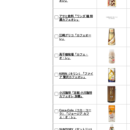
オレ』
アサヒ飲料『ワンダ 極 特
濃カフェオレ』
江崎グリコ『カフェオー
レ』
高千穂牧場『カフェ・
オ・レ』
KIRIN（キリン）『ファイ
ア 贅沢カフェオレ』
小川珈琲『京都 小川珈琲
カフェオレ 加糖』
Coca-Cola（コカ・コー
ラ）『ジョージア カフ
ェ・オ・レ』
SUNTORY（サントリー)