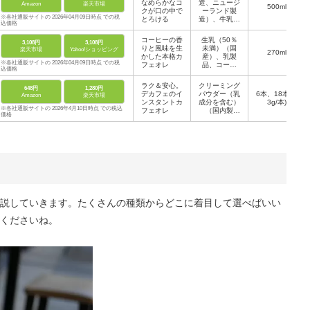
なめらかなコ
造、ニュージ
Amazon
楽天市場
定剤（カラギ
500ml
クが口の中で
ーランド製
ナン）
※各社通販サイトの 2026年04月09日時点 での税
とろける
造）、牛乳、
込価格
乳製品、コー
ヒー、デキス
コーヒーの香
生乳（50％
3,108円
3,108円
トリン／香
りと風味を生
未満）（国
楽天市場
Yahoo!ショッピング
料、乳化剤、
270ml
かした本格カ
産）、乳製
カゼインＮ
※各社通販サイトの 2026年04月09日時点 での税
フェオレ
品、コーヒ
ａ、安定剤
込価格
ー、砂糖、
（カラギナ
（一部に乳成
ラク＆安心。
クリーミング
ン）
648円
1,280円
分を含む）
デカフェのイ
パウダー（乳
6本、18本(7.
Amazon
楽天市場
ンスタントカ
成分を含む）
3g/本)
※各社通販サイトの 2026年4月10日時点 での税込
フェオレ
（国内製
価格
造）、インス
タントコーヒ
ー、砂糖 ／
pH調整剤、
乳たん白、香
料（乳由
来）、カラメ
ル
説していきます。たくさんの種類からどこに着目して選べばいい
くださいね。