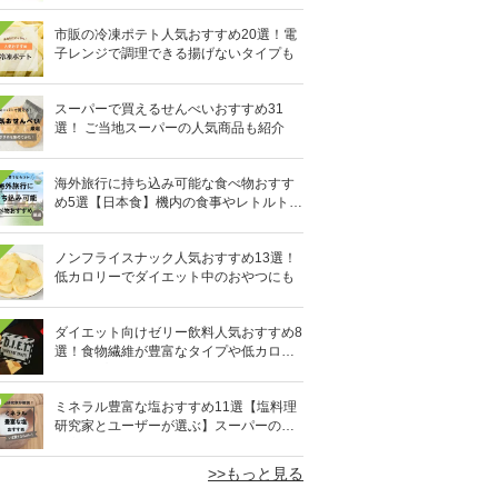
市販の冷凍ポテト人気おすすめ20選！電
子レンジで調理できる揚げないタイプも
スーパーで買えるせんべいおすすめ31
選！ ご当地スーパーの人気商品も紹介
海外旅行に持ち込み可能な食べ物おすす
め5選【日本食】機内の食事やレトルト食
品など
ノンフライスナック人気おすすめ13選！
低カロリーでダイエット中のおやつにも
ダイエット向けゼリー飲料人気おすすめ8
選！食物繊維が豊富なタイプや低カロリ
ータイプなど
0
ミネラル豊富な塩おすすめ11選【塩料理
研究家とユーザーが選ぶ】スーパーの人
気商品も
>>もっと見る