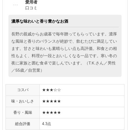
愛用者
口コミ
濃厚な味わいと香り豊かなお酒
長野の親戚からお歳暮で毎年贈ってもらっています。濃厚
な風味と香りのバランスが絶妙で、飲むたびに満足してい
ます。甘さと味わいも素晴らしい点も高評価。和食との相
性もよく、料理が一段とおいしくなる一品です。寒い冬の
夜に家族と囲む食卓で楽しんでいます。（T.K.さん／男性
／55歳／自営業）
コスパ
★★★☆☆
味・おいしさ
★★★★★
香り・風味
★★★★★
総合評価
4.3点