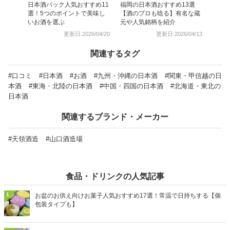
日本酒パック人気おすすめ11
福岡の日本酒おすすめ13選
選！5つのポイントで美味し
【酒のプロも唸る】有名な蔵
いお酒を選ぶ
元や人気銘柄を紹介
更新日:2026/04/20
更新日:2026/04/13
関連するタグ
#口コミ
#日本酒
#お酒
#九州・沖縄の日本酒
#関東・甲信越の日
本酒
#東海・北陸の日本酒
#中国・四国の日本酒
#北海道・東北の
日本酒
関連するブランド・メーカー
#天領酒造
#山口酒造場
食品・ドリンクの人気記事
1
お盆のお供え向けお菓子人気おすすめ17選！常温で日持ちする【個
包装タイプも】