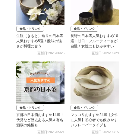
食品・ドリンク
食品・ドリンク
生酛（きもと）造りの日本酒
長野の日本酒人気おすすめ10
人気おすすめ5選！酸味の強
選！甘口・フルーティーさが
さが料理に合う
自慢！女性にも飲みやすい
更新日:2026/06/25
更新日:2026/05/29
食品・ドリンク
食品・ドリンク
京都の日本酒おすすめ14選！
マッコリおすすめ24選【女性
伏見など歴史ある人気＆有名
に人気】初心者でも飲みやす
酒蔵の銘柄も
いフレーバータイプも
更新日:2026/05/21
更新日:2026/05/15