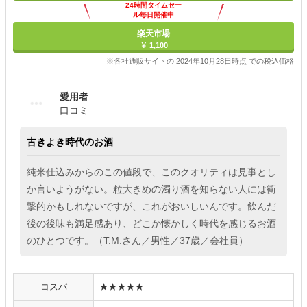
24時間タイムセー
ル毎日開催中
楽天市場
￥ 1,100
※各社通販サイトの 2024年10月28日時点 での税込価格
愛用者
口コミ
古きよき時代のお酒
純米仕込みからのこの値段で、このクオリティは見事とし
か言いようがない。粒大きめの濁り酒を知らない人には衝
撃的かもしれないですが、これがおいしいんです。飲んだ
後の後味も満足感あり、どこか懐かしく時代を感じるお酒
のひとつです。（T.M.さん／男性／37歳／会社員）
コスパ
★★★★★