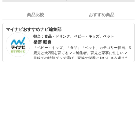
商品比較
おすすめ商品
マイナビおすすめナビ編集部
担当：食品・ドリンク、ベビー・キッズ、ペット
桑野 咲良
「ベビー・キッズ」「食品」「ペット」カテゴリー担当。3
歳児と犬2頭を育てるママ編集者。育児と家事に忙しいママ
目線での時短グッズ選び、家族の栄養とおいしさを考えた
食品選び、束の間のリラックスタイムを楽しむためのスイ
ーツ選びに自信あり。鋭い目線で商品を見極め、少しでも
日々の生活が豊かになるものを紹介します。