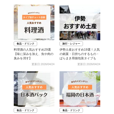
食品・ドリンク
旅行・レジャー
料理酒の人気おすすめ29選
伊勢土産おすすめ19選！人気
【味に深みを加え、魚や肉の
の銘菓・日持ちのするもの・
臭みを消す】
ばらまき用個包装タイプも
更新日:2026/04/24
更新日:2026/04/24
食品・ドリンク
食品・ドリンク