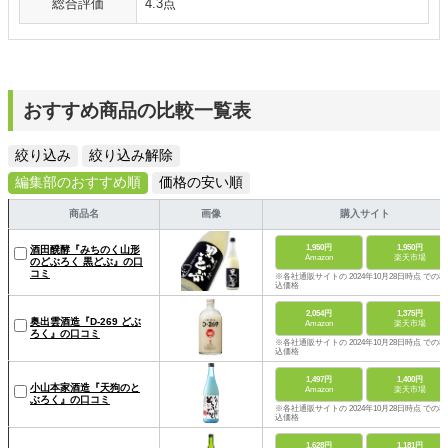
総合評価
4.3点
おすすめ商品の比較一覧表
絞り込み
絞り込み解除
編集部のおすすめ順
価格の安い順
商品名
画像
購入サイト
1,950円
1,950円
酒田醗酵『みちのく山形
Amazon
楽天市場
のどぶろく 黒どぶ』の口
コミ
※各社通販サイトの 2024年10月28日時点 での税
込価格
2,054円
1,375円
奥出雲酒造『D-269 どぶ
Amazon
楽天市場
ろく』の口コミ
※各社通販サイトの 2024年10月28日時点 での税
込価格
1,497円
1,400円
小山本家酒造『天狗のと
Amazon
楽天市場
ぶろく』の口コミ
※各社通販サイトの 2024年10月28日時点 での税
込価格
1,628円
1,181円