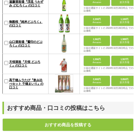
遠藤酒造場『渓流 うわず
Amazon
楽天市場
み どむろく』の口コミ
※各社通販サイトの 2024年10月28日時点 での税
込価格
2,200円
1,100円
御殿桜『純米どぶろく』
Amazon
楽天市場
の口コミ
※各社通販サイトの 2024年10月28日時点 での税
込価格
1,562円
1,988円
山口酒造場『鶯印のどぶ
Amazon
楽天市場
ろく』の口コミ
※各社通販サイトの 2024年10月28日時点 での税
込価格
1,556円
1,557円
天領酒造『天領 どぶろ
Amazon
楽天市場
く』の口コミ
※各社通販サイトの 2024年10月28日時点 での税
込価格
3,900円
3,850円
高千穂ムラたび『飲み比
Amazon
楽天市場
べセット 千穂まいり』の
口コミ
※各社通販サイトの 2024年10月28日時点 での税
込価格
おすすめ商品・口コミの投稿はこちら
おすすめ商品を投稿する