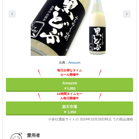
出典：
Amazon
毎日お得なタイム
セール開催中
Amazon
￥1,950
24時間タイムセー
ル毎日開催中
楽天市場
￥ 1,950
※各社通販サイトの 2024年10月28日時点 での税込価格
愛用者