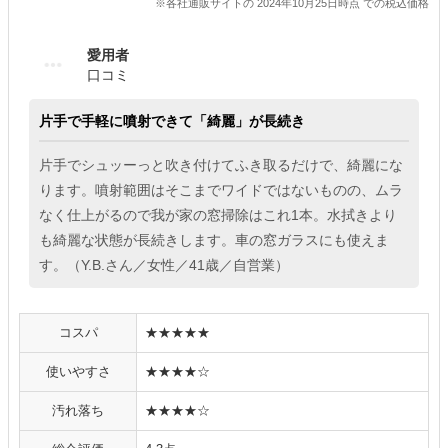
※各社通販サイトの 2024年10月25日時点 での税込価格
愛用者
口コミ
片手で手軽に噴射できて「綺麗」が長続き
片手でシュッーっと吹き付けてふき取るだけで、綺麗にな
ります。噴射範囲はそこまでワイドではないものの、ムラ
なく仕上がるので我が家の窓掃除はこれ1本。水拭きより
も綺麗な状態が長続きします。車の窓ガラスにも使えま
す。（Y.B.さん／女性／41歳／自営業）
コスパ
★★★★★
使いやすさ
★★★★☆
汚れ落ち
★★★★☆