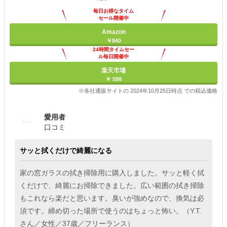
毎日お得なタイム
セール開催中
Amazon
￥840
24時間タイムセー
ル毎日開催中
楽天市場
￥ 598
※各社通販サイトの 2024年10月25日時点 での税込価格
愛用者
口コミ
サッと拭くだけで綺麗になる
家の窓ガラスの拭き掃除用に購入しました。サッと軽く拭
くだけで、綺麗にお掃除できました。広い範囲の拭き掃除
もこれなら楽だと思います。臭いが強めなので、換気は必
須です。締め切った場所で使うのはちょっと怖い。（Y.T.
さん／女性／37歳／フリーランス）