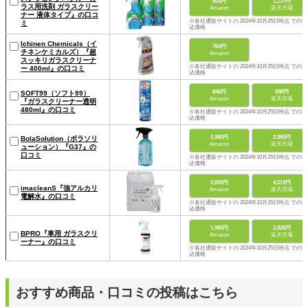
803円
1,137円
ラス用洗剤 ガラスクリー
Amazon
楽天市場
ナー 液体タイプ』の口コ
※各社通販サイトの 2024年10月25日時点 での税
ミ
込価格
Ichinen Chemicals（イ
764円
チネンケミカルズ）『超
Amazon
スッキリガラスクリーナ
※各社通販サイトの 2024年10月25日時点 での税
ー 400ml』の口コミ
込価格
840円
598円
SOFT99（ソフト99）
Amazon
楽天市場
『ガラスクリーナー透明
480ml』の口コミ
※各社通販サイトの 2024年10月25日時点 での税
込価格
2,980円
2,980円
BolaSolution（ボラソリ
Amazon
楽天市場
ューション）『G37』の
口コミ
※各社通販サイトの 2024年10月25日時点 での税
込価格
3,000円
4,519円
imacleanS『強アルカリ
Amazon
楽天市場
電解水』の口コミ
※各社通販サイトの 2024年10月25日時点 での税
込価格
1,980円
2,826円
BPRO『車用 ガラスクリ
Amazon
楽天市場
ーナー』の口コミ
※各社通販サイトの 2024年10月25日時点 での税
込価格
おすすめ商品・口コミの投稿はこちら