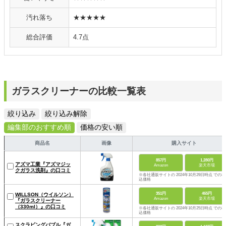
汚れ落ち
★★★★★
総合評価
4.7点
ガラスクリーナーの比較一覧表
絞り込み
絞り込み解除
編集部のおすすめ順
価格の安い順
商品名
画像
購入サイト
857円
1,280円
アズマ工業『アズマジッ
Amazon
楽天市場
クガラス洗剤』の口コミ
※各社通販サイトの 2024年10月29日時点 での税
込価格
351円
465円
WILLSON（ウイルソン）
Amazon
楽天市場
『ガラスクリーナー
（330ml）』の口コミ
※各社通販サイトの 2024年10月25日時点 での税
込価格
スクラビングバブル『ガ