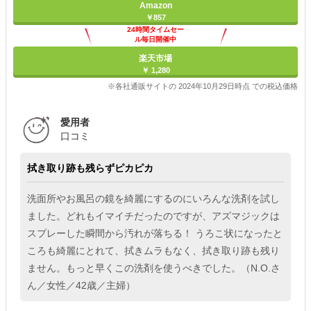
Amazon
￥857
24時間タイムセー
ル毎日開催中
楽天市場
￥ 1,280
※各社通販サイトの 2024年10月29日時点 での税込価格
愛用者
口コミ
拭き取り跡も残らずピカピカ
洗面所やお風呂の鏡を綺麗にするのにいろんな洗剤を試し
ました。どれもイマイチだったのですが、アズマジックは
スプレーした瞬間から汚れが落ちる！ うろこ状になったと
ころも綺麗にとれて、拭きムラもなく、拭き取り跡も残り
ません。もっと早くこの洗剤を使うべきでした。（N.O.さ
ん／女性／42歳／主婦）