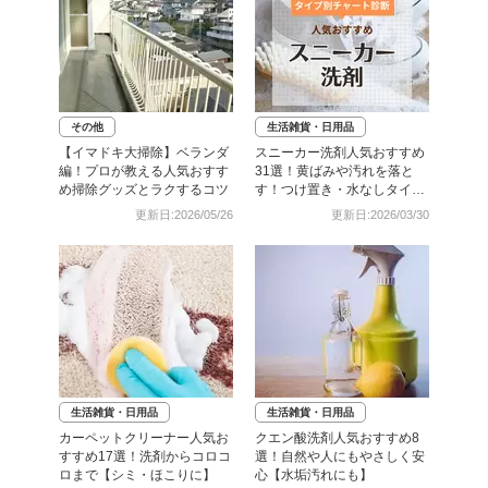
その他
生活雑貨・日用品
【イマドキ大掃除】ベランダ
スニーカー洗剤人気おすすめ
編！プロが教える人気おすす
31選！黄ばみや汚れを落と
め掃除グッズとラクするコツ
す！つけ置き・水なしタイプ
など
更新日:2026/05/26
更新日:2026/03/30
生活雑貨・日用品
生活雑貨・日用品
カーペットクリーナー人気お
クエン酸洗剤人気おすすめ8
すすめ17選！洗剤からコロコ
選！自然や人にもやさしく安
ロまで【シミ・ほこりに】
心【水垢汚れにも】