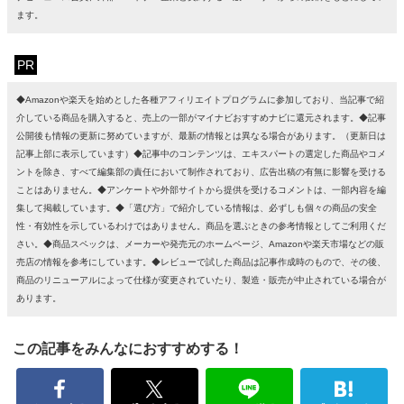
ます。
PR
◆Amazonや楽天を始めとした各種アフィリエイトプログラムに参加しており、当記事で紹
介している商品を購入すると、売上の一部がマイナビおすすめナビに還元されます。◆記事
公開後も情報の更新に努めていますが、最新の情報とは異なる場合があります。（更新日は
記事上部に表示しています）◆記事中のコンテンツは、エキスパートの選定した商品やコメ
ントを除き、すべて編集部の責任において制作されており、広告出稿の有無に影響を受ける
ことはありません。◆アンケートや外部サイトから提供を受けるコメントは、一部内容を編
集して掲載しています。◆「選び方」で紹介している情報は、必ずしも個々の商品の安全
性・有効性を示しているわけではありません。商品を選ぶときの参考情報としてご利用くだ
さい。◆商品スペックは、メーカーや発売元のホームページ、Amazonや楽天市場などの販
売店の情報を参考にしています。◆レビューで試した商品は記事作成時のもので、その後、
商品のリニューアルによって仕様が変更されていたり、製造・販売が中止されている場合が
あります。
この記事をみんなにおすすめする！