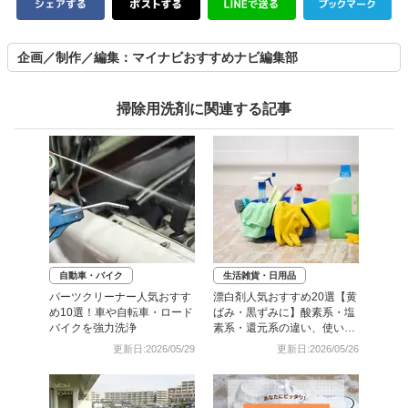
企画／制作／編集：マイナビおすすめナビ編集部
掃除用洗剤に関連する記事
自動車・バイク
生活雑貨・日用品
パーツクリーナー人気おすす
漂白剤人気おすすめ20選【黄
め10選！車や自転車・ロード
ばみ・黒ずみに】酸素系・塩
バイクを強力洗浄
素系・還元系の違い、使い方
も
更新日:2026/05/29
更新日:2026/05/26