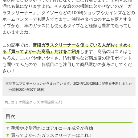
汚れも気になりますよね。そんな窓のお掃除に欠かせないのが「ガ
ラスクリーナー」。ダイソーなどの100均ショップやカインズなどの
ホームセンターでも購入できます。油膜やタバコのヤニを落とすタ
イプから、車のガラスにも使えるタイプなど種類も豊富で迷ってし
まいますよね。
この記事では、
普段ガラスクリーナーを使っている人がおすすめす
る「買ってよかった商品」だけをご紹介
します。商品の口コミはも
ちろん、コスパや使いやすさ、汚れ落ちなど満足度の評価ポイント
も聞いてみたので、各項目にも注目して商品選びの参考にしてくだ
さい！
本記事はプロモーションが含まれています。2024年10月29日に記事を更新しました
（公開日2024年07月05日）
#口コミ
#掃除グッズ
#掃除用洗剤
目次
▼
手垢や皮脂汚れにはアルコール成分が有効
▼
買ってよかったガラスクリーナーはこれ！