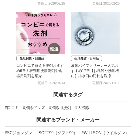
更新日:2026/02/25
更新日:2026/02/25
生活雑貨・日用品
生活雑貨・日用品
コンビニで買える洗剤おすす
液体パイプクリーナー人気お
め6選！衣類用洗濯洗剤や食
すすめ17選【お風呂や洗濯機
器用洗剤を紹介
に】排水口の汚れを洗浄
更新日:2026/01/13
更新日:2025/11/11
関連するタグ
#口コミ
#掃除グッズ
#掃除用洗剤
#大掃除
関連するブランド・メーカー
#SCジョンソン
#SOFT99（ソフト99）
#WILLSON（ウイルソン）