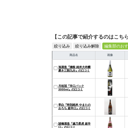
【この記事で紹介するのはこち
絞り込み
絞り込み解除
編集部のお
商品名
画像
旭酒造『獺祭 純米大吟醸
磨き三割九分』の口コミ
月桂冠『辛口パック
3000ml』の口コミ
李白『特別純米 やまたの
おろち 超辛口』の口コミ
諸橋酒造『越乃景虎 超辛
口』の口コミ