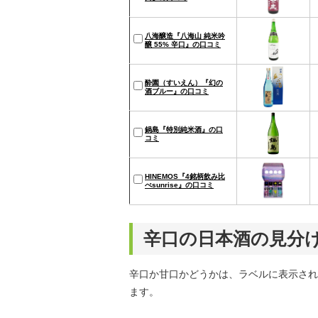
八海醸造『八海山 純米吟
醸 55% 辛口』の口コミ
酔園（すいえん）『幻の
酒ブルー』の口コミ
鍋島『特別純米酒』の口
コミ
HINEMOS『4銘柄飲み比
べsunrise』の口コミ
辛口の日本酒の見分
辛口か甘口かどうかは、ラベルに表示され
ます。