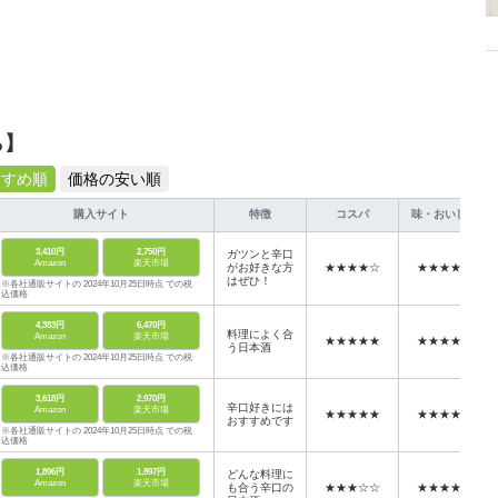
ら】
すすめ順
価格の安い順
購入サイト
特徴
コスパ
味・おいしさ
3,410円
2,750円
ガツンと辛口
Amazon
楽天市場
がお好きな方
★★★★☆
★★★★★
はぜひ！
※各社通販サイトの 2024年10月25日時点 での税
込価格
4,383円
6,470円
料理によく合
Amazon
楽天市場
★★★★★
★★★★☆
う日本酒
※各社通販サイトの 2024年10月25日時点 での税
込価格
3,618円
2,970円
辛口好きには
Amazon
楽天市場
★★★★★
★★★★★
おすすめです
※各社通販サイトの 2024年10月25日時点 での税
込価格
1,896円
1,897円
どんな料理に
Amazon
楽天市場
も合う辛口の
★★★☆☆
★★★★☆