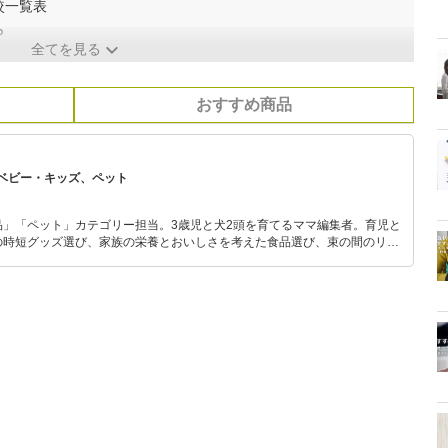
較一覧表
ら
全てを見る
おすすめ商品
ベビー・キッズ、ペット
品」「ペット」カテゴリー担当。3歳児と犬2頭を育てるママ編集者。育児と
の時短グッズ選び、家族の栄養とおいしさを考えた食品選び、束の間のリラ
めのスイーツ選びに自信あり。鋭い目線で商品を見極め、少しでも日々の生
介します。