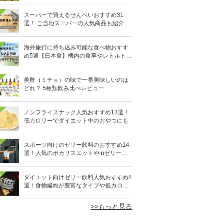
スーパーで買えるせんべいおすすめ31
選！ ご当地スーパーの人気商品も紹介
海外旅行に持ち込み可能な食べ物おすす
め5選【日本食】機内の食事やレトルト食
品など
美酢（ミチョ）の味で一番美味しいのは
どれ？ 5種類飲み比べレビュー
ノンフライスナック人気おすすめ13選！
低カロリーでダイエット中のおやつにも
スポーツ向けのゼリー飲料のおすすめ14
選！人気のポカリスエットやinゼリーな
ど
0
ダイエット向けゼリー飲料人気おすすめ8
選！食物繊維が豊富なタイプや低カロリ
ータイプなど
>>もっと見る