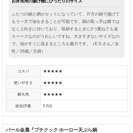
お弁当用の揚げ物にぴったりのサイズ
ふたつの鍋と網がセットになっていて、片方の鍋で揚げて
もう一方で油をきることが可能です。鍋の取っ手は横では
なく上向きに付いており、収納するときに2つ重ねても省
スペースなのがうれしいですね。大きすぎないサイズなの
で、油がすぐに温まるところも魅力です。（E.S.さん／女
性／28歳／主婦）
コスパ
★★★★★
使いやすさ
★★★★★
耐久性
★★★★★
総合評価
5.0点
パール金属『プチクック ホーロー天ぷら鍋