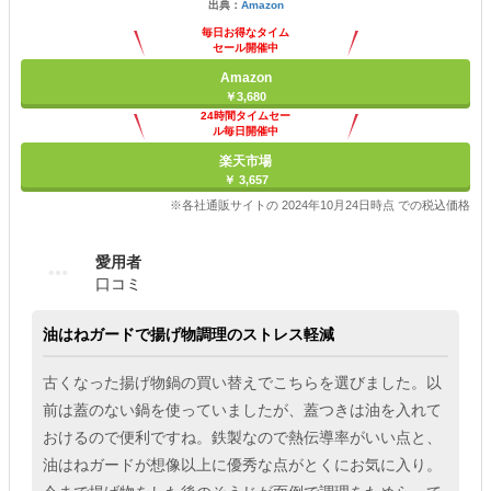
出典：
Amazon
毎日お得なタイム
セール開催中
Amazon
￥3,680
24時間タイムセー
ル毎日開催中
楽天市場
￥ 3,657
※各社通販サイトの 2024年10月24日時点 での税込価格
愛用者
口コミ
油はねガードで揚げ物調理のストレス軽減
古くなった揚げ物鍋の買い替えでこちらを選びました。以
前は蓋のない鍋を使っていましたが、蓋つきは油を入れて
おけるので便利ですね。鉄製なので熱伝導率がいい点と、
油はねガードが想像以上に優秀な点がとくにお気に入り。