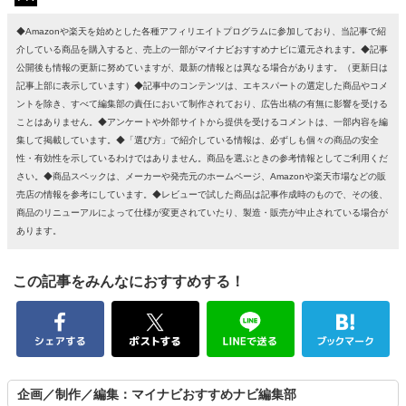
◆Amazonや楽天を始めとした各種アフィリエイトプログラムに参加しており、当記事で紹
介している商品を購入すると、売上の一部がマイナビおすすめナビに還元されます。◆記事
公開後も情報の更新に努めていますが、最新の情報とは異なる場合があります。（更新日は
記事上部に表示しています）◆記事中のコンテンツは、エキスパートの選定した商品やコメ
ントを除き、すべて編集部の責任において制作されており、広告出稿の有無に影響を受ける
ことはありません。◆アンケートや外部サイトから提供を受けるコメントは、一部内容を編
集して掲載しています。◆「選び方」で紹介している情報は、必ずしも個々の商品の安全
性・有効性を示しているわけではありません。商品を選ぶときの参考情報としてご利用くだ
さい。◆商品スペックは、メーカーや発売元のホームページ、Amazonや楽天市場などの販
売店の情報を参考にしています。◆レビューで試した商品は記事作成時のもので、その後、
商品のリニューアルによって仕様が変更されていたり、製造・販売が中止されている場合が
あります。
この記事をみんなにおすすめする！
企画／制作／編集：マイナビおすすめナビ編集部