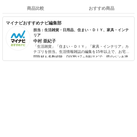
商品比較
おすすめ商品
マイナビおすすめナビ編集部
担当：生活雑貨・日用品、住まい・ＤＩＹ、家具・インテ
リア
中村 亜紀子
「生活雑貨」「住まい・ＤＩＹ」「家具・インテリア」カ
テゴリを担当。生活情報雑誌の編集を15年以上で、お宅訪
問取材も多数経験。DIY歴は7～8年ほどで、壁のペンキ塗
りや壁紙チェンジなどもチャレンジ済み。初心者でもモノ
選びがしやすい記事をお届けします！