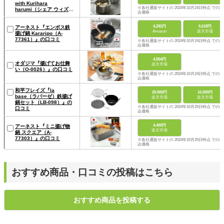
with Kurihara
※各社通販サイトの 2024年10月24日時点 での税
harumi（シェア ウィズ
込価格
クリハラハルミ）IH対応
ダブルフライヤー
4,292円
5,618円
20cm』の口コミ
アーネスト『エンボス鉄
Amazon
楽天市場
揚げ鍋 Kararipo（A-
77361）』の口コミ
※各社通販サイトの 2024年10月24日時点 での税
込価格
4,554円
オダジマ『揚げてお仕舞
楽天市場
い（O-0026）』の口コミ
※各社通販サイトの 2024年10月24日時点 での税
込価格
和平フレイズ『la
20,000円
16,500円
base（ラバーゼ）鉄揚げ
楽天市場
楽天市場
鍋セット（LB-098）』の
※各社通販サイトの 2024年10月25日時点 での税
口コミ
込価格
4,400円
アーネスト『ミニ揚げ物
楽天市場
鍋 スクエア（A-
77303）』の口コミ
※各社通販サイトの 2024年10月25日時点 での税
込価格
おすすめ商品・口コミの投稿はこちら
おすすめ商品を投稿する