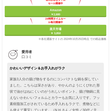
セール開催中
Amazon
￥2,680
24時間タイムセー
ル毎日開催中
楽天市場
￥ 3,850
※各社通販サイトの 2024年10月25日時点 での税込価格
愛用者
口コミ
かわいいデザイン＆お手入れがラク
家族3人分の揚げ物をするのにコンパクトな鍋を探してい
ました。こちらは深さがあり、やかんのようにくびれた形
状で油がはねにくいのがうれしいポイント。揚げ物鍋に見
えないかわいいフォルムとカラーもお気に入りです。フッ
素樹脂加工がされているため手入れもラクで、煮物などに
も使えて重宝しています。（N.H.さん／女性／30代／主