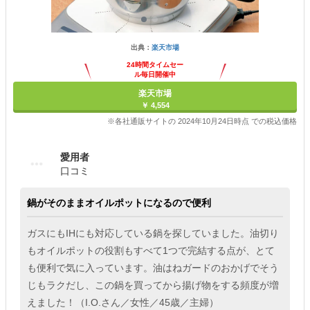
出典：
楽天市場
24時間タイムセー
ル毎日開催中
楽天市場
￥ 4,554
※各社通販サイトの 2024年10月24日時点 での税込価格
愛用者
口コミ
鍋がそのままオイルポットになるので便利
ガスにもIHにも対応している鍋を探していました。油切り
もオイルポットの役割もすべて1つで完結する点が、とて
も便利で気に入っています。油はねガードのおかげでそう
じもラクだし、この鍋を買ってから揚げ物をする頻度が増
えました！（I.O.さん／女性／45歳／主婦）