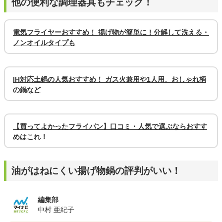
他の便利な調理器具もチェック！
電気フライヤーおすすめ！ 揚げ物が簡単に！分解して洗える・
ノンオイルタイプも
IH対応土鍋の人気おすすめ！ ガス火兼用や1人用、おしゃれ柄
の鍋など
【買ってよかったフライパン】口コミ・人気で選ぶならおすす
めはこれ！
油がはねにくい揚げ物鍋の評判がいい！
編集部
中村 亜紀子