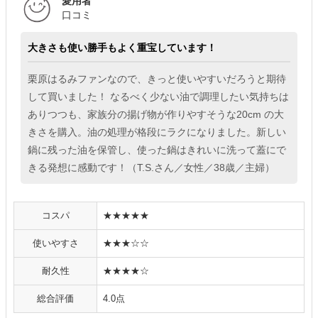
愛用者
口コミ
大きさも使い勝手もよく重宝しています！
栗原はるみファンなので、きっと使いやすいだろうと期待
して買いました！ なるべく少ない油で調理したい気持ちは
ありつつも、家族分の揚げ物が作りやすそうな20cm の大
きさを購入。油の処理が格段にラクになりました。新しい
鍋に残った油を保管し、使った鍋はきれいに洗って蓋にで
きる発想に感動です！（T.S.さん／女性／38歳／主婦）
コスパ
★★★★★
使いやすさ
★★★☆☆
耐久性
★★★★☆
総合評価
4.0点