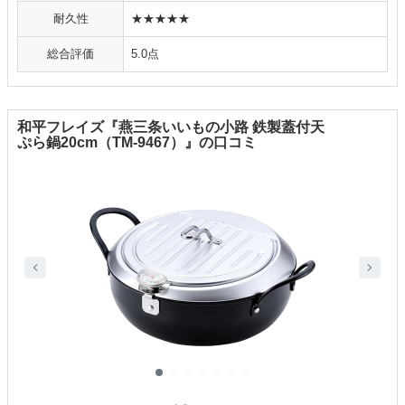
耐久性
★★★★★
総合評価
5.0点
和平フレイズ『燕三条いいもの小路 鉄製蓋付天
ぷら鍋20cm（TM-9467）』の口コミ