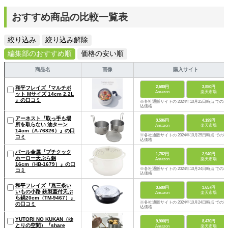
おすすめ商品の比較一覧表
絞り込み
絞り込み解除
編集部のおすすめ順
価格の安い順
商品名
画像
購入サイト
2,680円
3,850円
和平フレイズ『マルチポ
Amazon
楽天市場
ット Mサイズ 14cm 2.2L
』の口コミ
※各社通販サイトの 2024年10月25日時点 での税
込価格
アーネスト『取っ手も場
3,586円
4,199円
所を取らない 油ターン
Amazon
楽天市場
14cm（A-76826）』の口
※各社通販サイトの 2024年10月25日時点 での税
コミ
込価格
パール金属『プチクック
1,782円
2,940円
ホーロー天ぷら鍋
Amazon
楽天市場
16cm（HB-1679）』の口
※各社通販サイトの 2024年10月24日時点 での税
コミ
込価格
和平フレイズ『燕三条い
3,680円
3,657円
いもの小路 鉄製蓋付天ぷ
Amazon
楽天市場
ら鍋20cm（TM-9467）』
※各社通販サイトの 2024年10月24日時点 での税
の口コミ
込価格
YUTORI NO KUKAN（ゆ
9,900円
8,470円
とりの空間）『share
Amazon
楽天市場