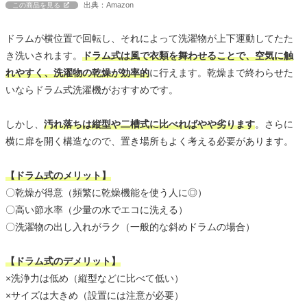
出典：Amazon
この商品を見る
ドラムが横位置で回転し、それによって洗濯物が上下運動してたた
き洗いされます。
ドラム式は風で衣類を舞わせることで、空気に触
れやすく、洗濯物の乾燥が効率的
に行えます。乾燥まで終わらせた
いならドラム式洗濯機がおすすめです。
しかし、
汚れ落ちは縦型や二槽式に比べればやや劣ります
。さらに
横に扉を開く構造なので、置き場所もよく考える必要があります。
【ドラム式のメリット】
〇乾燥が得意（頻繁に乾燥機能を使う人に◎）
〇高い節水率（少量の水でエコに洗える）
〇洗濯物の出し入れがラク（一般的な斜めドラムの場合）
【ドラム式のデメリット】
×洗浄力は低め（縦型などに比べて低い）
×サイズは大きめ（設置には注意が必要）