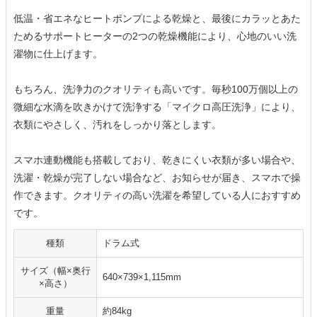
低温・省エネなヒートポンプによる乾燥と、最後にカラッとあた
ためるサポートヒーターの2つの乾燥機能により、心地のいい洗
濯物に仕上げます。
もちろん、洗浄力のクオリティも高いです。毎秒100万個以上の
微細な水滴を吹きかけて洗浄する「マイクロ高圧洗浄」により、
衣類にやさしく、汚れをしっかり落とします。
スマホ連動機能も搭載しており、乾きにくい衣類が多い場合や、
洗濯・乾燥が完了しない場合など、お知らせが届き、スマホで操
作できます。クオリティの高い洗濯を希望している人におすすめ
です。
種類
ドラム式
サイズ（幅×奥行
640×739×1,115mm
×高さ）
重量
約84kg