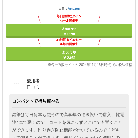
出典：
Amazon
毎日お得なタイム
セール開催中
Amazon
￥2,530
24時間タイムセー
ル毎日開催中
楽天市場
￥ 2,059
※各社通販サイトの 2024年11月16日時点 での税込価格
愛用者
口コミ
コンパクトで持ち運べる
鉛筆は毎日何本も使うので高学年の進級祝いで購入。乾電
池4本で動くので、コードを気にせずどこにでも置くこと
ができます。削り過ぎ防止機能が付いているので子ども一
人で削ることができます。デザインもかわいく透明なの