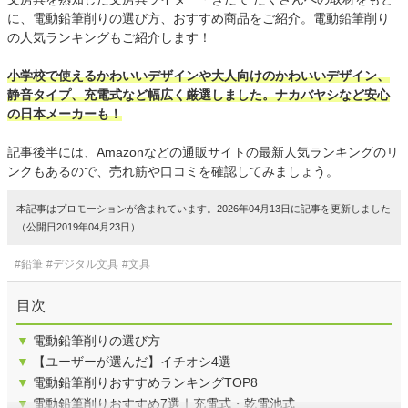
に、電動鉛筆削りの選び方、おすすめ商品をご紹介。電動鉛筆削り
の人気ランキングもご紹介します！
小学校で使えるかわいいデザインや大人向けのかわいいデザイン、
静音タイプ、充電式など幅広く厳選しました。ナカバヤシなど安心
の日本メーカーも！
記事後半には、Amazonなどの通販サイトの最新人気ランキングのリ
ンクもあるので、売れ筋や口コミを確認してみましょう。
本記事はプロモーションが含まれています。2026年04月13日に記事を更新しました
（公開日2019年04月23日）
#鉛筆
#デジタル文具
#文具
目次
▼
電動鉛筆削りの選び方
▼
【ユーザーが選んだ】イチオシ4選
▼
電動鉛筆削りおすすめランキングTOP8
▼
電動鉛筆削りおすすめ7選｜充電式・乾電池式