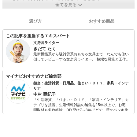
全てを見る
選び方
おすすめ商品
この記事を担当するエキスパート
文房具ライター
きだて たく
最新機能系から駄雑貨系おもちゃ文具まで、なんでも使い
倒してレビューする文房具ライター。 極端な悪筆と工作下
手がコンプレックスゆえに自分を助けてくれる便利な文房
具を探し求め続けており、その活動の結果得られた情報を
雑誌・WEBなどの媒体で公開している。 文房具に関する著
マイナビおすすめナビ編集部
書多数。近著には『この10年でいちばん重要な文房具はこ
担当：生活雑貨・日用品、住まい・ＤＩＹ、家具・インテ
れだ決定会議』（共著 スモール出版）がある。
リア
中村 亜紀子
「生活雑貨」「住まい・ＤＩＹ」「家具・インテリア」カ
テゴリを担当。生活情報雑誌の編集を15年以上で、お宅訪
問取材も多数経験。DIY歴は7～8年ほどで、壁のペンキ塗
りや壁紙チェンジなどもチャレンジ済み。初心者でもモノ
選びがしやすい記事をお届けします！