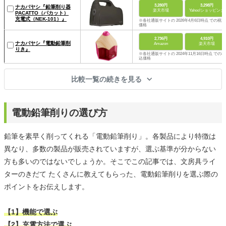
3,280円
3,298円
ナカバヤシ『鉛筆削り器
楽天市場
Yahoo!ショッピング
PACATTO（パカット）
充電式（NEK-101）』
※各社通販サイトの 2026年4月6日時点 での税込
価格
2,736円
4,910円
ナカバヤシ『電動鉛筆削
Amazon
楽天市場
りき』
※各社通販サイトの 2024年11月16日時点 での税
込価格
比較一覧の続きを見る
電動鉛筆削りの選び方
鉛筆を素早く削ってくれる「電動鉛筆削り」。各製品により特徴は
異なり、多数の製品が販売されていますが、選ぶ基準が分からない
方も多いのではないでしょうか。そこでこの記事では、文房具ライ
ターのきだて たくさんに教えてもらった、電動鉛筆削りを選ぶ際の
ポイントをお伝えします。
【1】機能で選ぶ
【2】充電方法で選ぶ