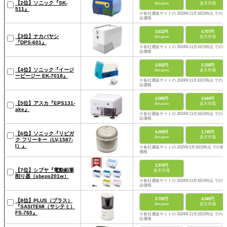
【2位】ソニック『SK-
Amazon
楽天市場
511』
※各社通販サイトの 2024年11月16日時点 での税
込価格
3,612円
4,707円
【3位】ナカバヤシ
Amazon
楽天市場
『DPS-601』
※各社通販サイトの 2024年11月16日時点 での税
込価格
2,842円
2,158円
【4位】ソニック『イージ
Amazon
楽天市場
ーピージー EK-7018』
※各社通販サイトの 2024年11月16日時点 での税
込価格
2,080円
2,644円
【5位】アスカ『EPS131-
Amazon
楽天市場
ake』
※各社通販サイトの 2024年11月16日時点 での税
込価格
6,000円
1,745円
【6位】ソニック『リビガ
Amazon
楽天市場
ク フリーキー（LV-1587-
I）』
※各社通販サイトの 2025年2月16日時点 での税
価格
2,970円
【7位】シブヤ『電動鉛筆
楽天市場
削り器（sbeps201w）
※各社通販サイトの 2024年11月16日時点 での税
込価格
3,700円
4,345円
【8位】PLUS（プラス）
Amazon
楽天市場
『SASITEMI（サシテミ）
FS-760』
※各社通販サイトの 2024年11月16日時点 での税
込価格