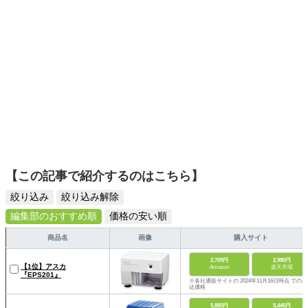
【この記事で紹介するのはこちら】
絞り込み
絞り込み解除
編集部のおすすめ順
価格の安い順
商品名
画像
購入サイト
2,709円
2,980円
【1位】アスカ
Amazon
楽天市場
『EPS201』
※各社通販サイトの 2024年11月16日時点 での税
込価格
5,880円
5,445円