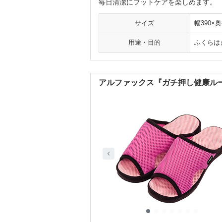
毎日清潔にフットケアを楽しめます。
サイズ
幅390×
用途・目的
ふくらは
アルファックス『ガチ押し健康ルー