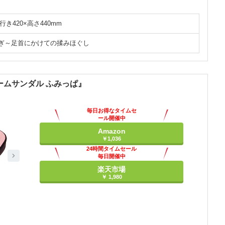
奥行き420×高さ440mm
ぎ～足首にかけての揉みほぐし
ムサンダル ふみっぱ』
毎日お得なタイムセ
ール開催中
Amazon
￥1,036
24時間タイムセール
毎日開催中
楽天市場
￥ 1,980