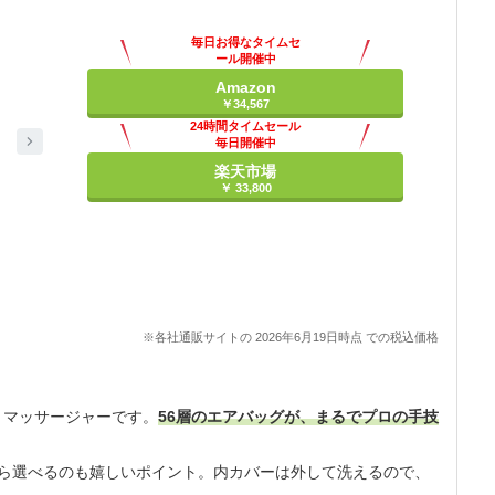
毎日お得なタイムセ
ール開催中
Amazon
￥34,567
24時間タイムセール
毎日開催中
楽天市場
￥ 33,800
※各社通販サイトの 2026年6月19日時点 での税込価格
トマッサージャーです。
56層のエアバッグが、まるでプロの手技
から選べるのも嬉しいポイント。内カバーは外して洗えるので、