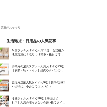
・足裏がスッキリ
生活雑貨・日用品の人気記事
耐震ラッチおすすめ人気18選！食器棚の
地震対策に！取りつけ簡単・後付け可能
も
携帯用の消臭スプレー人気おすすめ23選
【衣類・靴・トイレ】焼肉やタバコのニ
オイにも
旅行用洗剤人気おすすめ9選【長期の旅行
や出張に】小分けでコンパクト
冷感タオルおすすめ28選【最強はど
れ？】人気の濡らさない&使い捨てタイプ
も