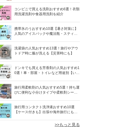
コンビニで買える洗剤おすすめ6選！衣類
用洗濯洗剤や食器用洗剤を紹介
携帯氷のうおすすめ10選【暑さ対策に】
人気のアイスパックや魔法瓶・スティッ
ク型も
洗濯袋の人気おすすめ13選！旅行やアウ
トドア時に服が洗える【災害時にも】
ドンキでも買える芳香剤の人気おすすめ1
0選！車・部屋・トイレなど用途別【いい
匂い】
旅行用柔軟剤の人気おすすめ5選！持ち運
びに便利な小分けタイプや柔軟剤シート
を紹介
0
旅行用コンタクト洗浄液おすすめ10選
【ケース付きも】出張や海外旅行にも便
利
>>もっと見る