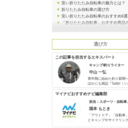
▼
安い折りたたみ自転車の魅力とは？
▼
折りたたみ自転車の選び方
▼
安い折りたたみ自転車のおすすめ6選
▼
「折りたたみ自転車」おすすめ商品
選び方
この記事を担当するエキスパート
キャンプ/釣りライター
中山 一弘
青年期に始めた釣り新聞へ
ほかにも雑誌『Salty!（
には必ず海山湖を駆けま
本中の旬な魚を追ってい
マイナビおすすめナビ編集部
一面も。
担当：スポーツ・自転車
国本 もとき
「アウトドア」「自動車
とキャンプやサイクリン
を分かりやすく届けるこ