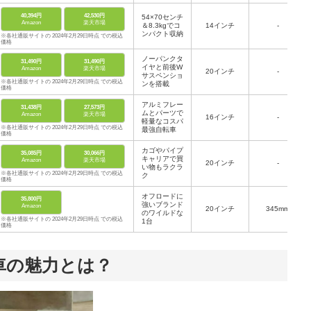
40,394円
42,530円
54×70センチ
Amazon
楽天市場
＆8.3kgでコ
14インチ
-
ンパクト収納
※各社通販サイトの 2024年2月29日時点 での税込
価格
ノーパンクタ
31,490円
31,490円
イヤと前後W
Amazon
楽天市場
20インチ
-
サスペンショ
※各社通販サイトの 2024年2月29日時点 での税込
ンを搭載
価格
アルミフレー
31,438円
27,573円
ムとパーツで
Amazon
楽天市場
16インチ
-
軽量なコスパ
※各社通販サイトの 2024年2月29日時点 での税込
最強自転車
価格
カゴやパイプ
35,085円
30,066円
キャリアで買
Amazon
楽天市場
20インチ
-
い物もラクラ
※各社通販サイトの 2024年2月29日時点 での税込
ク
価格
オフロードに
35,800円
強いブランド
Amazon
20インチ
345mm
のワイルドな
※各社通販サイトの 2024年2月29日時点 での税込
1台
価格
車の魅力とは？