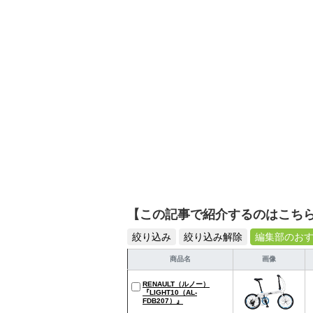
【この記事で紹介するのはこち
絞り込み
絞り込み解除
編集部のお
商品名
画像
RENAULT（ルノー）
『LIGHT10（AL-
FDB207）』