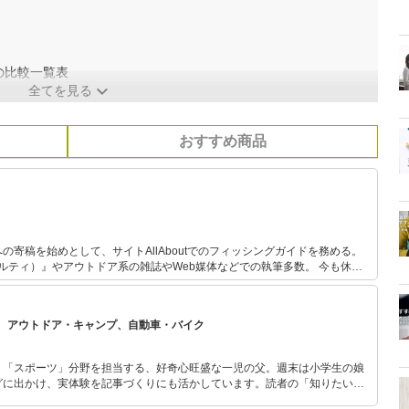
の比較一覧表
全てを見る
おすすめ商品
の寄稿を始めとして、サイトAllAboutでのフィッシングガイドを務める。
ソルティ）』やアウトドア系の雑誌やWeb媒体などでの執筆多数。 今も休日
わっている自然派で、あらゆるジャンルの釣りを体験し、季節に合わせて日
る。 キャンプ用品は、あえて払い下げのミリタリー系ギアで揃えるマニアな
、アウトドア・キャンプ、自動車・バイク
」「スポーツ」分野を担当する、好奇心旺盛な一児の父。週末は小学生の娘
グに出かけ、実体験を記事づくりにも活かしています。読者の「知りたい」
とをモットーに、信頼できるコンテンツ制作に努めています。