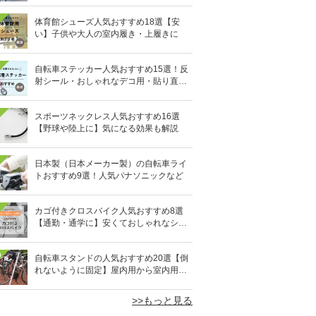
体育館シューズ人気おすすめ18選【安
い】子供や大人の室内履き・上履きに
自転車ステッカー人気おすすめ15選！反
射シール・おしゃれなデコ用・貼り直し
OKタイプも
スポーツネックレス人気おすすめ16選
【野球や陸上に】気になる効果も解説
日本製（日本メーカー製）の自転車ライ
トおすすめ9選！人気パナソニックなど
カゴ付きクロスバイク人気おすすめ8選
【通勤・通学に】安くておしゃれなシテ
ィクロスも
0
自転車スタンドの人気おすすめ20選【倒
れないように固定】屋内用から室内用ま
で
>>もっと見る