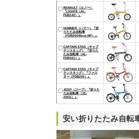
RENAULT（ルノー）
『LIGHT8（AL-
FDB140）』
HUMMER（ハマー）『折
りたたみ自転車
（FDB206Wsus-NP）』
CAPTAIN STAG（キャプ
テンスタッグ） 『折りた
たみ自転車（AL-
FDB161）』
CAPTAIN STAG（キャプ
テンスタッグ）『ファス
ター（FDB206）』
JEEP（ジープ）『折りた
たみ自転車（JE-
206G）』
安い折りたたみ自転