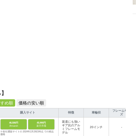
ら】
すすめ順
価格の安い順
フレームサイ
購入サイト
特徴
車輪径
ズ
坂道にも強い
46,506円
45,990円
ギア比のアル
Amazon
楽天市場
20インチ
-
ミフレームモ
※各社通販サイトの 2024年2月29日時点 での税込
デル
価格