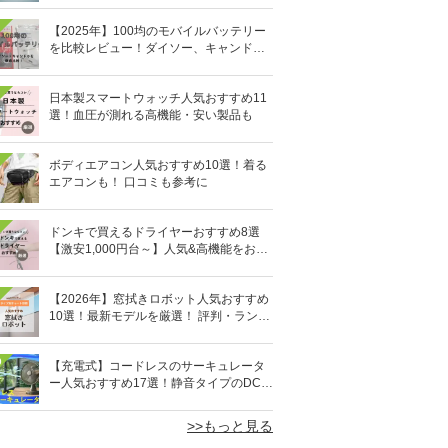
【2025年】100均のモバイルバッテリー
を比較レビュー！ダイソー、キャンドゥ
どっちがいい？
日本製スマートウォッチ人気おすすめ11
選！血圧が測れる高機能・安い製品も
ボディエアコン人気おすすめ10選！着る
エアコンも！ 口コミも参考に
ドンキで買えるドライヤーおすすめ8選
【激安1,000円台～】人気&高機能をお得
にゲット！
【2026年】窓拭きロボット人気おすすめ
10選！最新モデルを厳選！ 評判・ランキ
ングも
0
【充電式】コードレスのサーキュレータ
ー人気おすすめ17選！静音タイプのDCモ
ーターも
>>もっと見る