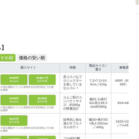
ら】
すすめ順
価格の安い順
製品サイズ／
購入サイト
特徴
解像度
重さ
高コスパなプ
39,600円
49,800〜円
ロジェクター
7.2×7.2×10.
480P（854×
Amazon
楽天市場
を探している
6cm／410g
480）
※各社通販サイトの 2025年11月25日時点 での税
ならコレ！
込価格
りんご程のコ
34,000円
40,094円
幅91.2x奥行
ンパクトサイ
Amazon
楽天市場
82x高さ89.2
854×480
ズ、約380g
mm/約380g
※各社通販サイトの 2025年12月15日時点 での税
の軽量設計
込価格
49,517円
効率的に熱を
幅50×奥行50
1920×1080
楽天市場
逃がすフルメ
×高さ192mm
（フルHD）
タルボディ
／440g
※各社通販サイトの 2025年12月15日時点 での税
込価格
フルHDの解