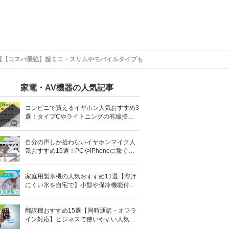
6選【コスパ最強】超ミニ・スリムやモバイルタイプも
家電・AV機器の人気記事
コンビニで買えるイヤホン人気おすすめ3
選！タイプCやライトニングの有線接続
タイプも
自分の声しか拾わないイヤホンマイク人
気おすすめ15選！PCやiPhoneに繋ぐ有
線など
家庭用製氷機の人気おすすめ11選【溶け
にくい氷を自宅で】小型や保冷機能付き
も
翻訳機おすすめ15選【同時通訳・オフラ
イン対応】ビジネスで使いやすい人気の
イヤホン型も