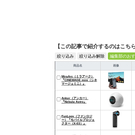
【この記事で紹介するのはこち
絞り込み
絞り込み解除
編集部のお
商品名
画像
MiraArc（ミラアーク）
『CINEMAGE mini（シネ
マージュミニ）』
Anker（アンカー）
『Nebula Astro』
FunLogy（ファンロジ
ー）『モバイルプロジェ
クター（X-03）』