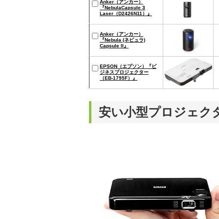
Anker（アンカー）
『NebulaCapsule 3
Laser（D2426N11）』
Anker（アンカー）
『Nebula (ネビュラ)
Capsule II』
EPSON（エプソン）『ビ
ジネスプロジェクター
（EB-1795F）』
安い小型プロジェク