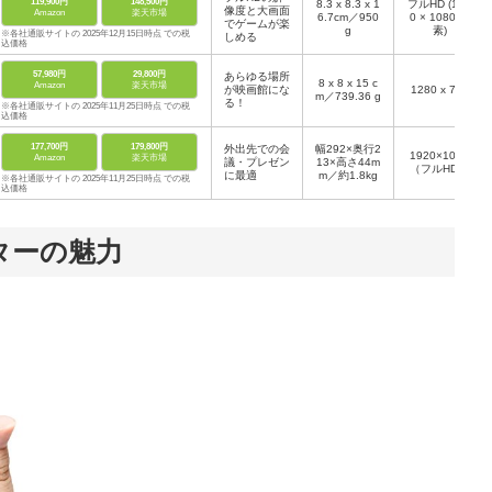
119,900円
148,500円
8.3 x 8.3 x 1
フルHD (192
像度と大画面
Amazon
楽天市場
6.7cm／950
0 × 1080 画
でゲームが楽
g
素)
※各社通販サイトの 2025年12月15日時点 での税
しめる
込価格
57,980円
29,800円
あらゆる場所
‎8 x 8 x 15 c
Amazon
楽天市場
が映画館にな
‎1280 x 720
m／739.36 g
る！
※各社通販サイトの 2025年11月25日時点 での税
込価格
177,700円
179,800円
外出先での会
幅292×奥行2
1920×1080
Amazon
楽天市場
議・プレゼン
13×高さ44m
（フルHD）
に最適
m／約1.8kg
※各社通販サイトの 2025年11月25日時点 での税
込価格
ターの魅力