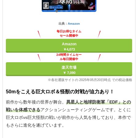
出典：
Amazon
毎日お得なタイム
セール開催中
Amazon
￥4,073
24時間タイムセー
ル毎日開催中
楽天市場
￥ 7,090
※各社通販サイトの 2025年05月20日時点 での税込価格
50mをこえる巨大ロボ＆怪獣の対戦が迫力あり！
前作から数年後の世界が舞台。
異星人と地球防衛軍「EDF」との
戦いを体感できる
アクションシューティングゲームです。とくに
巨大ロボvs巨大怪獣の戦いが前作から人気を博しており、本作で
もさらに進化を遂げています。