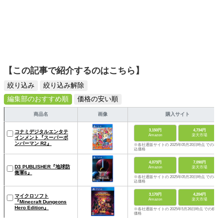
【この記事で紹介するのはこちら】
絞り込み
絞り込み解除
編集部のおすすめ順
価格の安い順
商品名
画像
購入サイト
3,150円
4,734円
コナミデジタルエンタテ
Amazon
楽天市場
インメント『スーパーボ
ンバーマン R2』
※各社通販サイトの 2025年05月20日時点 での税
込価格
4,073円
7,090円
D3 PUBLISHER『地球防
Amazon
楽天市場
衛軍6』
※各社通販サイトの 2025年05月20日時点 での税
込価格
3,170円
4,204円
マイクロソフト
Amazon
楽天市場
『Minecraft Dungeons
Hero Edition』
※各社通販サイトの 2025年5月26日時点 での税
価格