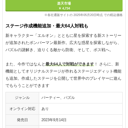
楽天市場
￥ 4,734
※各社通販サイトの 2025年05月20日時点 での税込価格
ステージ作成機能追加・最大64人対戦も
新キャラクター「エルオン」とともに星を探索する新ストーリー
が追加されたボンバーマン最新作。広大な惑星を探索しながら、
パズルの謎解き、迫りくる敵から防衛、そして、ボス戦へ。
また、今作ではなんと
最大64人で対戦ができます
！ さらに、新
機能としてオリジナルステージが作れるステージエディット機能
も追加。作成したステージを公開して世界中のプレイヤーに遊ん
でもらうことができます
ジャンル
パーティー、パズル
オンライン対応
あり
発売日
2023年9月14日