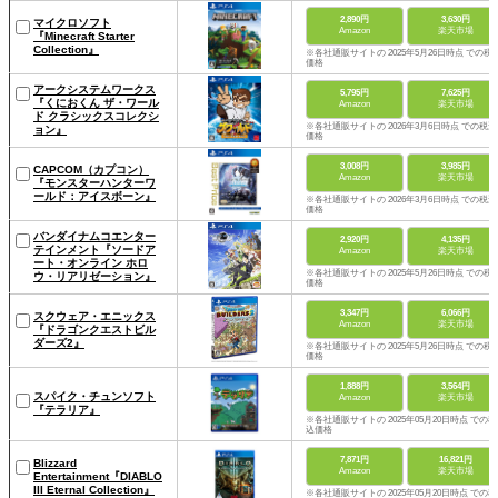
2,890円
3,630円
マイクロソフト
Amazon
楽天市場
『Minecraft Starter
Collection』
※各社通販サイトの 2025年5月26日時点 での税
価格
アークシステムワークス
5,795円
7,625円
『くにおくん ザ・ワール
Amazon
楽天市場
ド クラシックスコレクシ
※各社通販サイトの 2026年3月6日時点 での税込
ョン』
価格
3,008円
3,985円
CAPCOM（カプコン）
Amazon
楽天市場
『モンスターハンターワ
ールド：アイスボーン』
※各社通販サイトの 2026年3月6日時点 での税込
価格
バンダイナムコエンター
2,920円
4,135円
テインメント『ソードア
Amazon
楽天市場
ート・オンライン ホロ
※各社通販サイトの 2025年5月26日時点 での税
ウ・リアリゼーション』
価格
3,347円
6,066円
スクウェア・エニックス
Amazon
楽天市場
『ドラゴンクエストビル
ダーズ2』
※各社通販サイトの 2025年5月26日時点 での税
価格
1,888円
3,564円
スパイク・チュンソフト
Amazon
楽天市場
『テラリア』
※各社通販サイトの 2025年05月20日時点 での税
込価格
7,871円
16,821円
Blizzard
Amazon
楽天市場
Entertainment『DIABLO
III Eternal Collection』
※各社通販サイトの 2025年05月20日時点 での税