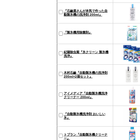
『石鹼屋さんが本気で作った自
動製氷機の洗浄剤 200ml』
『製氷機用除菌剤』
紀陽除虫菊『氷クリーン 製氷機
洗浄』
木村石鹼『自動製氷機の洗浄剤
200ml×2個セット』
アイメディア『自動製氷機洗浄
クリーナー 200ml』
『自動製氷機洗浄剤 おいしい
氷』
トプラン『自動製氷機クリーナ
ー』