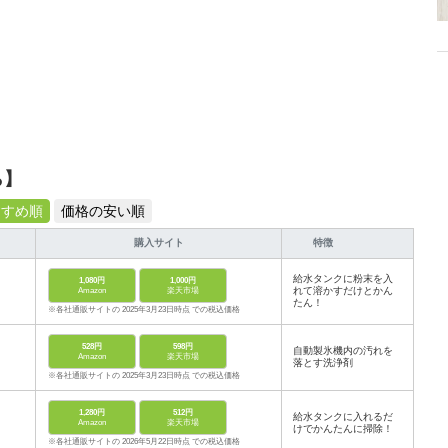
ら】
すすめ順
価格の安い順
購入サイト
特徴
給水タンクに粉末を入
1,080円
1,000円
れて溶かすだけとかん
Amazon
楽天市場
たん！
※各社通販サイトの 2025年3月23日時点 での税込価格
528円
598円
自動製氷機内の汚れを
Amazon
楽天市場
落とす洗浄剤
※各社通販サイトの 2025年3月23日時点 での税込価格
1,280円
512円
給水タンクに入れるだ
Amazon
楽天市場
けでかんたんに掃除！
※各社通販サイトの 2026年5月22日時点 での税込価格