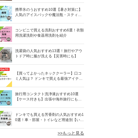
携帯氷のうおすすめ10選【暑さ対策に】
人気のアイスパックや魔法瓶・スティッ
ク型も
コンビニで買える洗剤おすすめ6選！衣類
用洗濯洗剤や食器用洗剤を紹介
洗濯袋の人気おすすめ13選！旅行やアウ
トドア時に服が洗える【災害時にも】
【買ってよかったネッククーラー】口コ
ミ人気は？ ドンキで買える最強アイテム
も
旅行用コンタクト洗浄液おすすめ10選
【ケース付きも】出張や海外旅行にも便
利
0
ドンキでも買える芳香剤の人気おすすめ1
0選！車・部屋・トイレなど用途別【いい
匂い】
>>もっと見る