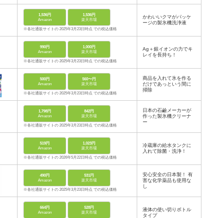
1,536円
1,536円
かわいいクマがパッケ
Amazon
楽天市場
ージの製氷機洗浄液
※各社通販サイトの 2025年3月23日時点 での税込価格
990円
1,000円
Ag＋銀イオンの力でキ
Amazon
楽天市場
レイを長持ち！
※各社通販サイトの 2025年3月23日時点 での税込価格
商品を入れて氷を作る
500円
560〜円
だけであっという間に
Amazon
楽天市場
掃除
※各社通販サイトの 2025年3月23日時点 での税込価格
日本の石鹼メーカーが
1,798円
842円
作った製氷機クリーナ
Amazon
楽天市場
ー
※各社通販サイトの 2025年3月23日時点 での税込価格
519円
1,023円
冷蔵庫の給水タンクに
Amazon
楽天市場
入れて除菌・洗浄！
※各社通販サイトの 2026年5月22日時点 での税込価格
安心安全の日本製！ 有
490円
531円
害な化学薬品も使用な
Amazon
楽天市場
し
※各社通販サイトの 2025年3月23日時点 での税込価格
664円
528円
液体の使い切りボトル
Amazon
楽天市場
タイプ