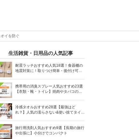
ニオイを防ぐ
生活雑貨・日用品の人気記事
耐震ラッチおすすめ人気18選！食器棚の
地震対策に！取りつけ簡単・後付け可能
も
携帯用の消臭スプレー人気おすすめ23選
【衣類・靴・トイレ】焼肉やタバコのニ
オイにも
冷感タオルおすすめ28選【最強はど
れ？】人気の濡らさない&使い捨てタイプ
も
旅行用洗剤人気おすすめ9選【長期の旅行
や出張に】小分けでコンパクト