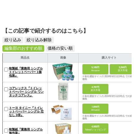
【この記事で紹介するのはこちら】
絞り込み
絞り込み解除
編集部のおすすめ順
価格の安い順
商品名
画像
購入サイト
5,185円
3,260円
牧製紙『業務用 シングル
Amazon
楽天市場
トイレットペーパー 1個
包装』
※各社通販サイトの 2024年9月11日時点 での税
価格
4,787円
コアレックス『トイレッ
楽天市場
トペーパー シングル ワン
タッチコアレス』
※各社通販サイトの 2024年9月11日時点 での税
価格
7,899円
トーヨ タイニー『トイレ
Amazon
ットペーパー シングル 芯
なし 3倍』
※各社通販サイトの 2024年9月11日時点 での税
価格
4,985円
牧製紙『業務用 シングル
Yahoo!ショッピング
無包装』