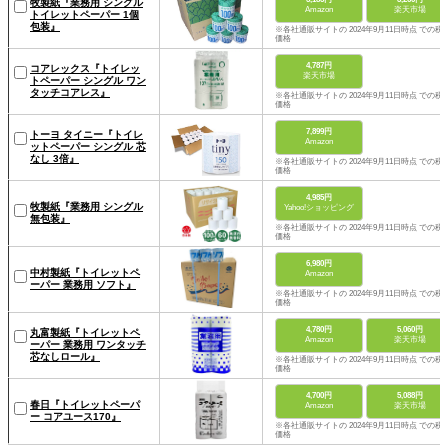
牧製紙『業務用 シングル
Amazon
楽天市場
トイレットペーパー 1個
包装』
※各社通販サイトの 2024年9月11日時点 での税
価格
4,787円
コアレックス『トイレッ
楽天市場
トペーパー シングル ワン
タッチコアレス』
※各社通販サイトの 2024年9月11日時点 での税
価格
7,899円
トーヨ タイニー『トイレ
Amazon
ットペーパー シングル 芯
なし 3倍』
※各社通販サイトの 2024年9月11日時点 での税
価格
4,985円
牧製紙『業務用 シングル
Yahoo!ショッピング
無包装』
※各社通販サイトの 2024年9月11日時点 での税
価格
6,980円
中村製紙『トイレットペ
Amazon
ーパー 業務用 ソフト』
※各社通販サイトの 2024年9月11日時点 での税
価格
4,780円
5,060円
丸富製紙『トイレットペ
Amazon
楽天市場
ーパー 業務用 ワンタッチ
芯なしロール』
※各社通販サイトの 2024年9月11日時点 での税
価格
4,700円
5,088円
春日『トイレットペーパ
Amazon
楽天市場
ー コアユース170』
※各社通販サイトの 2024年9月11日時点 での税
価格