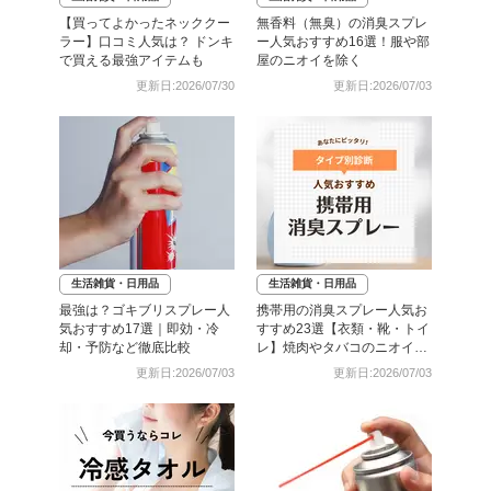
【買ってよかったネッククー
無香料（無臭）の消臭スプレ
ラー】口コミ人気は？ ドンキ
ー人気おすすめ16選！服や部
で買える最強アイテムも
屋のニオイを除く
更新日:2026/07/30
更新日:2026/07/03
生活雑貨・日用品
生活雑貨・日用品
最強は？ゴキブリスプレー人
携帯用の消臭スプレー人気お
気おすすめ17選｜即効・冷
すすめ23選【衣類・靴・トイ
却・予防など徹底比較
レ】焼肉やタバコのニオイに
も
更新日:2026/07/03
更新日:2026/07/03