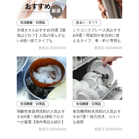
生活雑貨・日用品
住まい・ＤＩＹ
冷感タオルおすすめ28選【最
シリコンスプレー人気おすす
強はどれ？】人気の濡らさな
め9選！用途別や多目的に使
い&使い捨てタイプも
えるタイプ、車・釣り専用も
更新日:2026/07/01
更新日:2026/06/25
生活雑貨・日用品
生活雑貨・日用品
弱酸性食器用洗剤の人気おす
食洗機用粉末洗剤の人気おす
すめ6選！節約お掃除ブロガ
すめ7選！強力洗浄、コスパ
ーが厳選【海外商品も紹介】
も抜群
更新日:2026/06/25
更新日:2026/06/25