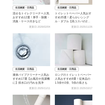
生活雑貨・日用品
生活雑貨・日用品
流せるトイレクリーナー人気
トイレットペーパー人気おす
おすすめ12選！厚手・除菌・
すめ35選！柔らかいシング
消臭・ケース付きなど
ル・ダブル【高コスパの2倍
巻きなど】
更新日:2026/02/04
更新日:2025/11/26
生活雑貨・日用品
生活雑貨・日用品
液体パイプクリーナー人気お
ロングのトイレットペーパー
すすめ17選【お風呂や洗濯機
人気おすすめ9選！従来品の
に】排水口の汚れを洗浄
1.5倍や2倍、5倍の長さも
更新日:2025/11/11
更新日:2025/10/17