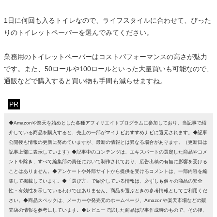
1日に何回も入るトイレなので、ライフスタイルに合わせて、ぴった
りのトイレットペーパーを選んでみてください。
業務用のトイレットペーパーはコストパフォーマンスの高さが魅力
です。また、50ロールや100ロールといった大量買いも可能なので、
通販などで購入すると買い物も手間も減らせますね。
PR
◆Amazonや楽天を始めとした各種アフィリエイトプログラムに参加しており、当記事で紹
介している商品を購入すると、売上の一部がマイナビおすすめナビに還元されます。◆記事
公開後も情報の更新に努めていますが、最新の情報とは異なる場合があります。（更新日は
記事上部に表示しています）◆記事中のコンテンツは、エキスパートの選定した商品やコメ
ントを除き、すべて編集部の責任において制作されており、広告出稿の有無に影響を受ける
ことはありません。◆アンケートや外部サイトから提供を受けるコメントは、一部内容を編
集して掲載しています。◆「選び方」で紹介している情報は、必ずしも個々の商品の安全
性・有効性を示しているわけではありません。商品を選ぶときの参考情報としてご利用くだ
さい。◆商品スペックは、メーカーや発売元のホームページ、Amazonや楽天市場などの販
売店の情報を参考にしています。◆レビューで試した商品は記事作成時のもので、その後、