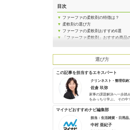
目次
▼
ファーファの柔軟剤の特徴は？
▼
柔軟剤の選び方
▼
ファーファの柔軟剤おすすめ6選
▼
「ファーファ柔軟剤」おすすめ商品
選び方
この記事を担当するエキスパート
クリンネスト・整理収納
佐倉 玖弥
家事の課題解決へ一歩踏
をみっちり学ぶ。 その中で
付け、洗濯、料理、ガー
いる。 目指すゴールは「
マイナビおすすめナビ編集部
担当：生活雑貨・日用品
中村 亜紀子