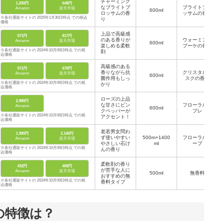
チャーミング
1,200円
648円
なブライトブ
ブライトブロ
Amazon
楽天市場
600ml
ロッサムの香
ッサムの香り
※各社通販サイトの 2025年1月30日時点 での税込
り
価格
上品で高級感
571円
817円
のある香りが
ウォーミング
Amazon
楽天市場
600ml
楽しめる柔軟
ブーケの香り
※各社通販サイトの 2024年10月09日時点 での税
剤
込価格
高級感のある
571円
678円
香りながら抗
クリスタルム
Amazon
楽天市場
600ml
菌作用もしっ
スクの香り
※各社通販サイトの 2024年10月09日時点 での税
かり
込価格
ローズの上品
2,980円
な甘さにピン
フローラルシ
Amazon
600ml
クペッパーが
プレ
※各社通販サイトの 2024年10月09日時点 での税
アクセント！
込価格
老若男女問わ
1,390円
2,140円
ず使いやすい
500m+1400
フローラルソ
Amazon
楽天市場
やさしい石け
ml
ープ
※各社通販サイトの 2024年10月09日時点 での税
んの香り
込価格
柔軟剤の香り
432円
408円
が苦手な人に
Amazon
楽天市場
500ml
無香料
おすすめの無
※各社通販サイトの 2024年10月09日時点 での税
香料タイプ
込価格
の特徴は？