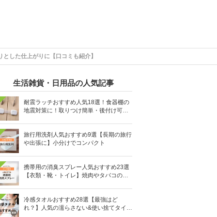
りとした仕上がりに【口コミも紹介】
生活雑貨・日用品の人気記事
耐震ラッチおすすめ人気18選！食器棚の
地震対策に！取りつけ簡単・後付け可能
も
旅行用洗剤人気おすすめ9選【長期の旅行
や出張に】小分けでコンパクト
携帯用の消臭スプレー人気おすすめ23選
【衣類・靴・トイレ】焼肉やタバコのニ
オイにも
冷感タオルおすすめ28選【最強はど
れ？】人気の濡らさない&使い捨てタイプ
も