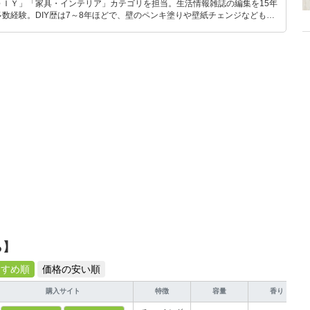
ＤＩＹ」「家具・インテリア」カテゴリを担当。生活情報雑誌の編集を15年
数経験。DIY歴は7～8年ほどで、壁のペンキ塗りや壁紙チェンジなどもチ
もモノ選びがしやすい記事をお届けします！
ら】
すすめ順
価格の安い順
購入サイト
特徴
容量
香り