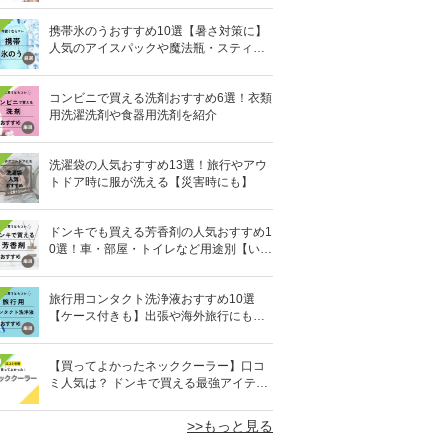
携帯氷のうおすすめ10選【暑さ対策に】
人気のアイスパックや魔法瓶・スティッ
ク型も
コンビニで買える洗剤おすすめ6選！衣類
用洗濯洗剤や食器用洗剤を紹介
洗濯袋の人気おすすめ13選！旅行やアウ
トドア時に服が洗える【災害時にも】
ドンキでも買える芳香剤の人気おすすめ1
0選！車・部屋・トイレなど用途別【いい
匂い】
旅行用コンタクト洗浄液おすすめ10選
【ケース付きも】出張や海外旅行にも便
利
0
【買ってよかったネッククーラー】口コ
ミ人気は？ ドンキで買える最強アイテム
も
>>もっと見る