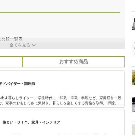
の比較一覧表
全てを見る
おすすめ商品
アドバイザー・調理師
み出す暮らしライター。 学生時代に、和裁・洋裁・料理など、家庭経営一般
、家事のおもしろさに気付き、暮らしを楽しくする資格を取得。 掃除、片
デニングなど、日々の雑多な家事のお悩み解決のためのノウハウを執筆して
楽してきちんと快適に！」
、住まい・ＤＩＹ、家具・インテリア