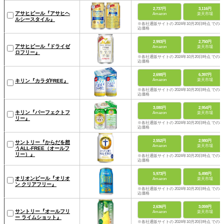
2,737円
3,116円
アサヒビール『アサヒヘ
Amazon
楽天市場
ルシースタイル』
※各社通販サイトの 2024年10月20日時点 での税
込価格
2,993円
2,750円
アサヒビール『ドライゼ
Amazon
楽天市場
ロフリー』
※各社通販サイトの 2024年10月20日時点 での税
込価格
2,698円
6,397円
Amazon
楽天市場
キリン『カラダFREE』
※各社通販サイトの 2024年10月20日時点 での税
込価格
3,080円
2,954円
キリン『パーフェクトフ
Amazon
楽天市場
リー』
※各社通販サイトの 2024年10月20日時点 での税
込価格
2,552円
2,980円
サントリー『からだを想
Amazon
楽天市場
うALL-FREE（オールフ
リー）』
※各社通販サイトの 2024年10月20日時点 での税
込価格
5,973円
5,498円
オリオンビール『オリオ
Amazon
楽天市場
ン クリアフリー』
※各社通販サイトの 2024年10月20日時点 での税
込価格
2,636円
3,059円
サントリー『オールフリ
Amazon
楽天市場
ー ライムショット』
※各社通販サイトの 2024年10月20日時点 での税