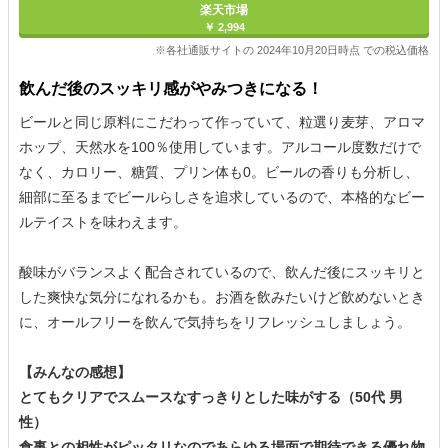
楽天市場
￥ 2,994
※各社通販サイトの 2024年10月20日時点 での税込価格
飲んだ後のスッキリ感がやみつきになる！
ビールと同じ原料にこだわって作っていて、粒選り麦芽、アロマ
ホップ、天然水を100％使用しています。アルコール度数だけで
なく、カロリー、糖質、プリン体も0。ビールの香りも分析し、
細部に至るまでビールらしさを追求しているので、本格的なビー
ルテイストを味わえます。
酸味がバランスよく配合されているので、飲んだ後にスッキリと
した爽快な気分になれるかも。お酒を飲みたいけど飲めないとき
に、オールフリーを飲んで気持ちをリフレッシュしましょう。
【みんなの感想】
とてもクリアでスムースなすっきりとした味がする（50代 男
性）
食事との相性がピッタリなのであらゆる場面で期待できる優れ物