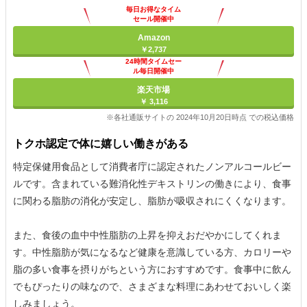
毎日お得なタイム
セール開催中
Amazon
￥2,737
24時間タイムセー
ル毎日開催中
楽天市場
￥ 3,116
※各社通販サイトの 2024年10月20日時点 での税込価格
トクホ認定で体に嬉しい働きがある
特定保健用食品として消費者庁に認定されたノンアルコールビー
ルです。含まれている難消化性デキストリンの働きにより、食事
に関わる脂肪の消化が安定し、脂肪が吸収されにくくなります。
また、食後の血中中性脂肪の上昇を抑えおだやかにしてくれま
す。中性脂肪が気になるなど健康を意識している方、カロリーや
脂の多い食事を摂りがちという方におすすめです。食事中に飲ん
でもぴったりの味なので、さまざまな料理にあわせておいしく楽
しみましょう。