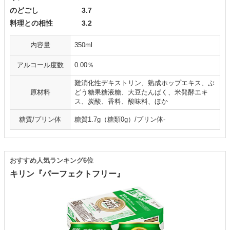
のどごし 3.7
料理との相性 3.2
内容量
350ml
アルコール度数
0.00％
難消化性デキストリン、熟成ホップエキス、ぶ
原材料
どう糖果糖液糖、大豆たんぱく、米発酵エキ
ス、炭酸、香料、酸味料、ほか
糖質/プリン体
糖質1.7g（糖類0g）/プリン体-
おすすめ人気ランキング6位
キリン『パーフェクトフリー』