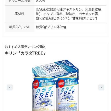
アルコール度数
0.00%
食物繊維(難消化性デキストリン、大豆食物繊
原材料
維)、ホップ、香料、酸味料、カラメル色素、
酸化防止剤(ビタミンC)、甘味料(ステビア)
糖質/プリン体
糖質0g/プリン体0mg
おすすめ人気ランキング5位
キリン『カラダFREE』