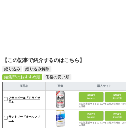
【この記事で紹介するのはこちら】
絞り込み
絞り込み解除
編集部のおすすめ順
価格の安い順
商品名
画像
購入サイト
3,038円
5,553円
アサヒビール『ドライゼ
Amazon
楽天市場
ロ』
※各社通販サイトの 2024年10月20日時点 での税
込価格
2,737円
2,994円
サントリー『オールフリ
Amazon
楽天市場
ー』
※各社通販サイトの 2024年10月20日時点 での税
込価格