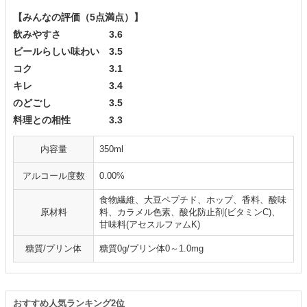
【みんなの評価（5点満点）】
飲みやすさ 3.6
ビールらしい味わい 3.5
コク 3.1
キレ 3.4
のどごし 3.5
料理との相性 3.3
内容量
350ml
アルコール度数
0.00%
食物繊維、大豆ペプチド、ホップ、香料、酸味
原材料
料、カラメル色素、酸化防止剤(ビタミンC)、
甘味料(アセスルファムK)
糖質/プリン体
糖質0g/プリン体0～1.0mg
おすすめ人気ランキング2位