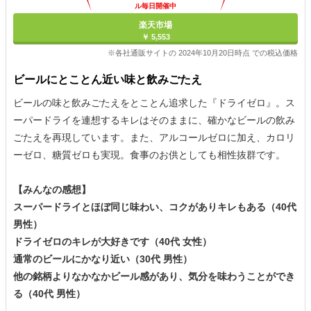
ル毎日開催中
楽天市場
￥ 5,553
※各社通販サイトの 2024年10月20日時点 での税込価格
ビールにとことん近い味と飲みごたえ
ビールの味と飲みごたえをとことん追求した『ドライゼロ』。ス
ーパードライを連想するキレはそのままに、確かなビールの飲み
ごたえを再現しています。また、アルコールゼロに加え、カロリ
ーゼロ、糖質ゼロも実現。食事のお供としても相性抜群です。
【みんなの感想】
スーパードライとほぼ同じ味わい、コクがありキレもある（40代
男性）
ドライゼロのキレが大好きです（40代 女性）
通常のビールにかなり近い（30代 男性）
他の銘柄よりなかなかビール感があり、気分を味わうことができ
る（40代 男性）