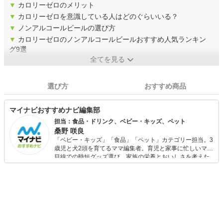
▼
カロリーゼロのメリット
▼
カロリーゼロを意識している人はどのぐらいいる？
▼
ノンアルコールビールの選び方
▼
カロリーゼロのノンアルコールビールおすすめ人気ランキン
グ9選
全てを見る
選び方
おすすめ商品
マイナビおすすめナビ編集部
担当：食品・ドリンク、ベビー・キッズ、ペット
桑野 咲良
「ベビー・キッズ」「食品」「ペット」カテゴリー担当。3
歳児と犬2頭を育てるママ編集者。育児と家事に忙しいママ
目線での時短グッズ選び、家族の栄養とおいしさを考えた
食品選び、束の間のリラックスタイムを楽しむためのスイ
ーツ選びに自信あり。鋭い目線で商品を見極め、少しでも
日々の生活が豊かになるものを紹介します。