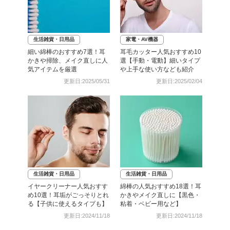
生活雑貨・日用品
家電・AV機器
細い綿棒のおすすめ7選！耳
耳毛カッター人気おすすめ10
かきや掃除、メイク直しに人
選【手動・電動】細いタイプ
気アイテムを厳選
や上手な使い方なども紹介
更新日:2025/05/31
更新日:2025/02/04
生活雑貨・日用品
生活雑貨・日用品
イヤークリーナー人気おすす
綿棒の人気おすすめ18選！耳
め10選！耳垢がごっそりとれ
かきやメイク直しに【黒色・
る【子供に使えるタイプも】
粘着・ベビー用など】
更新日:2024/11/18
更新日:2024/11/18