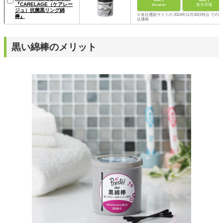
『CARELAGE（ケアレー
Amazon
楽天市場
ジュ）抗菌黒リング綿
※各社通販サイトの 2024年11月28日時点 での税
棒』
込価格
黒い綿棒のメリット