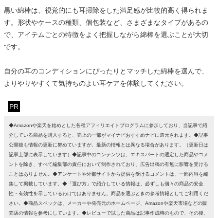
黒い綿棒は、視覚的にも耳掃除をした満足感が比較的高く得られま
す。形状やケースの種類、個包装など、さまざまなタイプがあるの
で、アイテムごとの特徴をよく把握しながら綿棒を選ぶことが大切
です。
自分の耳のコンディションにぴったりとマッチした綿棒を選んで、
よりやりやすくて気持ちのよい耳ケアを体験してください。
PR
◆Amazonや楽天を始めとした各種アフィリエイトプログラムに参加しており、当記事で紹
介している商品を購入すると、売上の一部がマイナビおすすめナビに還元されます。◆記事
公開後も情報の更新に努めていますが、最新の情報とは異なる場合があります。（更新日は
記事上部に表示しています）◆記事中のコンテンツは、エキスパートの選定した商品やコメ
ントを除き、すべて編集部の責任において制作されており、広告出稿の有無に影響を受ける
ことはありません。◆アンケートや外部サイトから提供を受けるコメントは、一部内容を編
集して掲載しています。◆「選び方」で紹介している情報は、必ずしも個々の商品の安全
性・有効性を示しているわけではありません。商品を選ぶときの参考情報としてご利用くだ
さい。◆商品スペックは、メーカーや発売元のホームページ、Amazonや楽天市場などの販
売店の情報を参考にしています。◆レビューで試した商品は記事作成時のもので、その後、