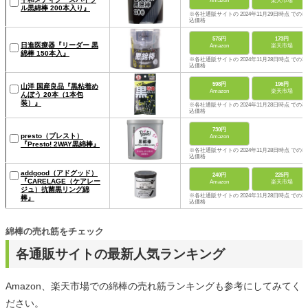
Amazon
楽天市場
ル黒綿棒 200本入り』
※各社通販サイトの 2024年11月29日時点 での税
込価格
575円
173円
日進医療器『リーダー 黒
Amazon
楽天市場
綿棒 150本入』
※各社通販サイトの 2024年11月28日時点 での税
込価格
598円
196円
山洋 国産良品『黒粘着め
Amazon
楽天市場
んぼう 20本（1本包
装）』
※各社通販サイトの 2024年11月28日時点 での税
込価格
730円
presto（プレスト）
Amazon
『Presto! 2WAY黒綿棒』
※各社通販サイトの 2024年11月28日時点 での税
込価格
addgood（アドグッド）
240円
225円
『CARELAGE（ケアレー
Amazon
楽天市場
ジュ）抗菌黒リング綿
※各社通販サイトの 2024年11月28日時点 での税
棒』
込価格
綿棒の売れ筋をチェック
各通販サイトの最新人気ランキング
Amazon、楽天市場での綿棒の売れ筋ランキングも参考にしてみてく
ださい。