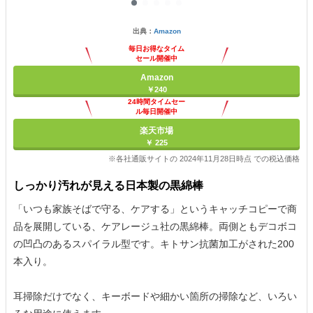
出典：
Amazon
毎日お得なタイム
セール開催中
Amazon
￥240
24時間タイムセー
ル毎日開催中
楽天市場
￥ 225
※各社通販サイトの 2024年11月28日時点 での税込価格
しっかり汚れが見える日本製の黒綿棒
「いつも家族そばで守る、ケアする」というキャッチコピーで商
品を展開している、ケアレージュ社の黒綿棒。両側ともデコボコ
の凹凸のあるスパイラル型です。キトサン抗菌加工がされた200
本入り。
耳掃除だけでなく、キーボードや細かい箇所の掃除など、いろい