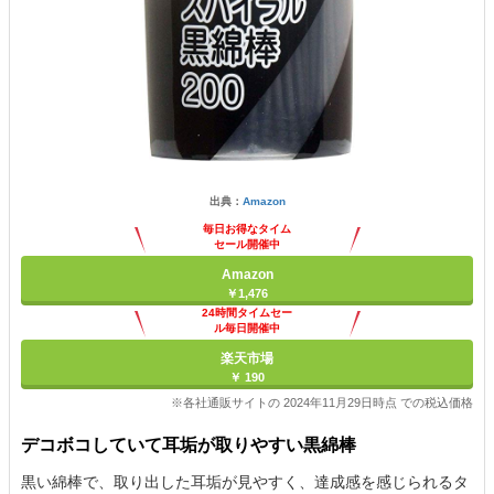
出典：
Amazon
毎日お得なタイム
セール開催中
Amazon
￥1,476
24時間タイムセー
ル毎日開催中
楽天市場
￥ 190
※各社通販サイトの 2024年11月29日時点 での税込価格
デコボコしていて耳垢が取りやすい黒綿棒
黒い綿棒で、取り出した耳垢が見やすく、達成感を感じられるタ