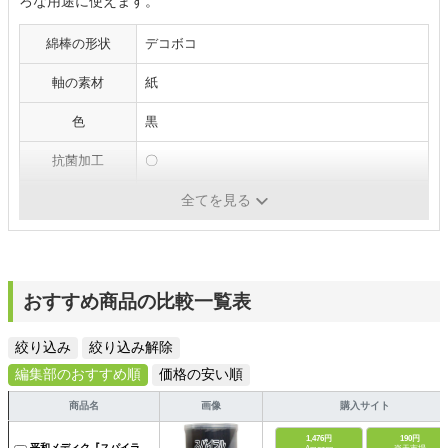
ろな用途に使えます。
綿棒の形状
デコボコ
軸の素材
紙
色
黒
抗菌加工
〇
包装タイプ
〇
全てを見る
おすすめ商品の比較一覧表
絞り込み
絞り込み解除
編集部のおすすめ順
価格の安い順
商品名
画像
購入サイト
1,476円
190円
平和メディク『スパイラ