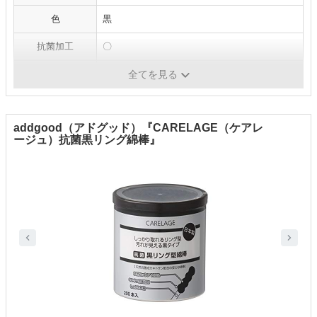
色
黒
抗菌加工
〇
包装タイプ
-
全てを見る
addgood（アドグッド）『CARELAGE（ケアレ
ージュ）抗菌黒リング綿棒』