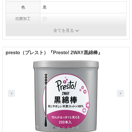
色
黒
抗菌加工
〇
包装タイプ
個包装
全てを見る
presto（プレスト）『Presto! 2WAY黒綿棒』