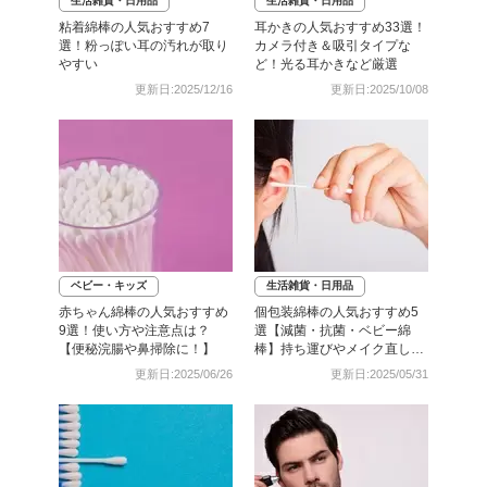
生活雑貨・日用品
生活雑貨・日用品
粘着綿棒の人気おすすめ7
耳かきの人気おすすめ33選！
選！粉っぽい耳の汚れが取り
カメラ付き＆吸引タイプな
やすい
ど！光る耳かきなど厳選
更新日:2025/12/16
更新日:2025/10/08
ベビー・キッズ
生活雑貨・日用品
赤ちゃん綿棒の人気おすすめ
個包装綿棒の人気おすすめ5
9選！使い方や注意点は？
選【減菌・抗菌・ベビー綿
【便秘浣腸や鼻掃除に！】
棒】持ち運びやメイク直し
に！
更新日:2025/06/26
更新日:2025/05/31