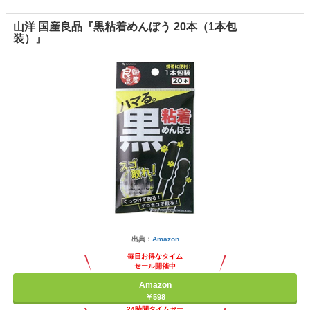
山洋 国産良品『黒粘着めんぼう 20本（1本包
装）』
出典：
Amazon
毎日お得なタイム
セール開催中
Amazon
￥598
24時間タイムセー