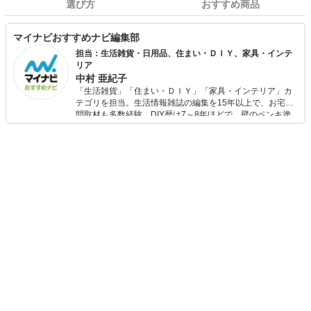
選び方
おすすめ商品
マイナビおすすめナビ編集部
担当：生活雑貨・日用品、住まい・ＤＩＹ、家具・インテ
リア
中村 亜紀子
「生活雑貨」「住まい・ＤＩＹ」「家具・インテリア」カ
テゴリを担当。生活情報雑誌の編集を15年以上で、お宅訪
問取材も多数経験。DIY歴は7～8年ほどで、壁のペンキ塗
りや壁紙チェンジなどもチャレンジ済み。初心者でもモノ
選びがしやすい記事をお届けします！