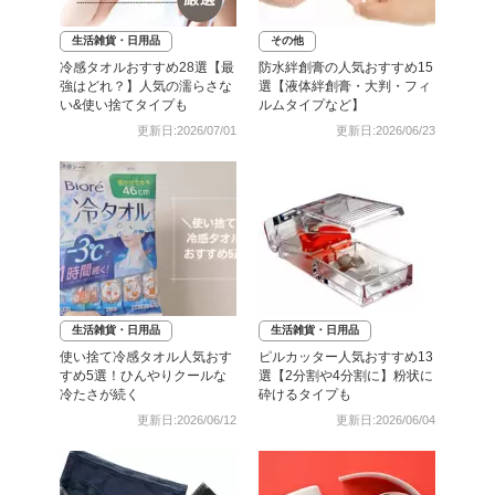
生活雑貨・日用品
その他
冷感タオルおすすめ28選【最
防水絆創膏の人気おすすめ15
強はどれ？】人気の濡らさな
選【液体絆創膏・大判・フィ
い&使い捨てタイプも
ルムタイプなど】
更新日:2026/07/01
更新日:2026/06/23
生活雑貨・日用品
生活雑貨・日用品
使い捨て冷感タオル人気おす
ピルカッター人気おすすめ13
すめ5選！ひんやりクールな
選【2分割や4分割に】粉状に
冷たさが続く
砕けるタイプも
更新日:2026/06/12
更新日:2026/06/04