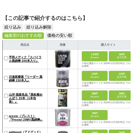
【この記事で紹介するのはこちら】
絞り込み
絞り込み解除
編集部のおすすめ順
価格の安い順
商品名
画像
購入サイト
1,476円
190円
平和メディク『スパイラ
Amazon
楽天市場
ル黒綿棒 200本入り』
※各社通販サイトの 2024年11月29日時点 での税
込価格
575円
173円
日進医療器『リーダー 黒
Amazon
楽天市場
綿棒 150本入』
※各社通販サイトの 2024年11月28日時点 での税
込価格
598円
196円
山洋 国産良品『黒粘着め
Amazon
楽天市場
んぼう 20本（1本包
装）』
※各社通販サイトの 2024年11月28日時点 での税
込価格
730円
presto（プレスト）
Amazon
『Presto! 2WAY黒綿棒』
※各社通販サイトの 2024年11月28日時点 での税
込価格
addgood（アドグッド）
240円
225円