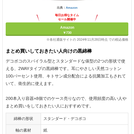
出典：
Amazon
毎日お得なタイム
セール開催中
Amazon
￥730
※各社通販サイトの 2024年11月28日時点 での税込価格
まとめ買いしておきたい人向けの黒綿棒
デコボコのスパイラル型とスタンダードな俵型の2つの形状で使
える、2WAYタイプの黒綿棒です。耳にやさしい天然コットン
100パーセント使用、キトサン成分配合による抗菌加工もされて
いて、衛生的に使えます。
200本入り容器×8個でのケース売りなので、使用頻度の高い人や
まとめ買いをしておきたい人におすすめです。
綿棒の形状
スタンダード・デコボコ
軸の素材
紙