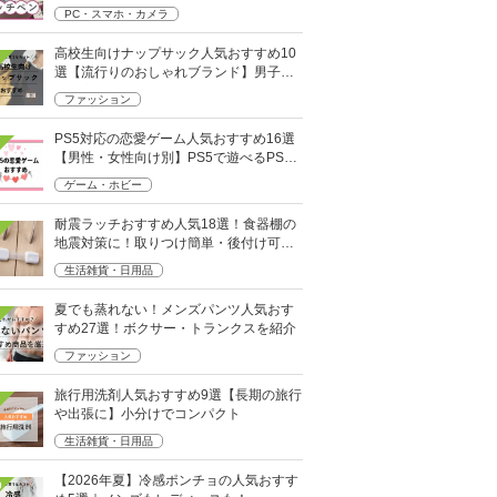
けなど
PC・スマホ・カメラ
高校生向けナップサック人気おすすめ10
選【流行りのおしゃれブランド】男子・
女子高生向け
ファッション
PS5対応の恋愛ゲーム人気おすすめ16選
【男性・女性向け別】PS5で遊べるPS4
ソフトも
ゲーム・ホビー
耐震ラッチおすすめ人気18選！食器棚の
地震対策に！取りつけ簡単・後付け可能
も
生活雑貨・日用品
夏でも蒸れない！メンズパンツ人気おす
すめ27選！ボクサー・トランクスを紹介
ファッション
旅行用洗剤人気おすすめ9選【長期の旅行
や出張に】小分けでコンパクト
生活雑貨・日用品
【2026年夏】冷感ポンチョの人気おすす
0