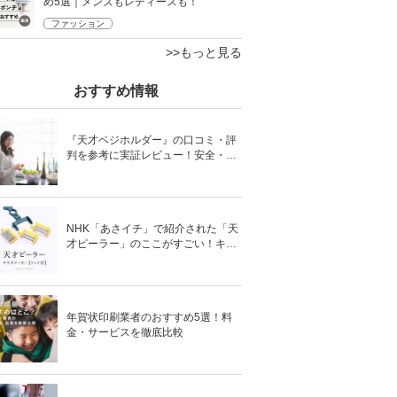
め5選｜メンズもレディースも！
ファッション
>>もっと見る
おすすめ情報
『天才ベジホルダー』の口コミ・評
判を参考に実証レビュー！安全・時
短の調理サポートアイテム！
NHK「あさイチ」で紹介された「天
才ピーラー」のここがすごい！キャ
ベツがほわほわ4枚刃ピーラーの魅
力に迫る！
年賀状印刷業者のおすすめ5選！料
金・サービスを徹底比較