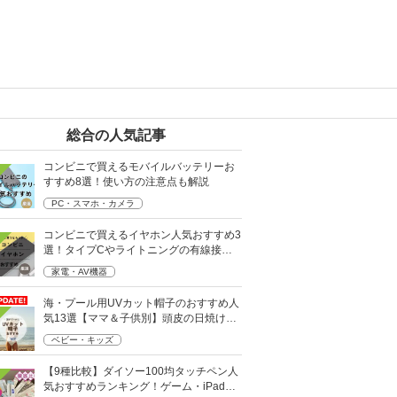
総合の人気記事
コンビニで買えるモバイルバッテリーお
すすめ8選！使い方の注意点も解説
PC・スマホ・カメラ
コンビニで買えるイヤホン人気おすすめ3
選！タイプCやライトニングの有線接続
タイプも
家電・AV機器
海・プール用UVカット帽子のおすすめ人
気13選【ママ＆子供別】頭皮の日焼け対
策に
ベビー・キッズ
【9種比較】ダイソー100均タッチペン人
気おすすめランキング！ゲーム・iPad向