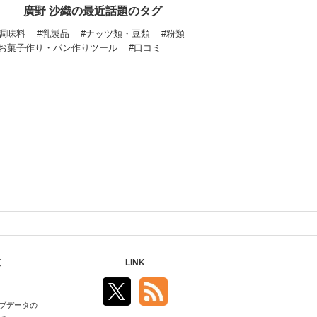
廣野 沙織の最近話題のタグ
#調味料
#乳製品
#ナッツ類・豆類
#粉類
#お菓子作り・パン作りツール
#口コミ
て
LINK
ブデータの