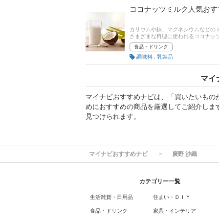
ココナッツミルク人気おす
カリウムや鉄、マグネシウムなどの
さまざまな料理に使われるココナッ
す。カルディや業務スーパーなど、
食品・ドリンク
この記事では、管理栄養士の廣野沙
,
調味料
乳製品
サイトの人気ランキングもあるので
マイ
マイナビおすすめナビは、「買いたいもの
めにおすすめの商品を厳選してご紹介しま
見つけられます。
マイナビおすすめナビ
廣野 沙織
カテゴリー一覧
生活雑貨・日用品
住まい・ＤＩＹ
食品・ドリンク
家具・インテリア