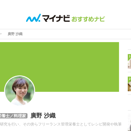
廣野 沙織
1
2
廣野 沙織
栄養士／料理家
研究を行い、その傍らフリーランス管理栄養士としてレシピ開発や執筆