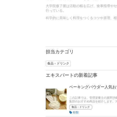
大学院修了後は活動の幅を広げ、食事指導やセ
行っている。
科学的に美味しく料理をつくるコツや原理、根
担当カテゴリ
食品・ドリンク
エキスパートの新着記事
ベーキングパウダー人気お
この記事では、管理栄養士の廣野沙
集部のおすすめ商品を紹介します。
られる無添加タイプや、米粉を使っ
食品・ドリンク
う。後半には、比較一覧表や通販サ
粉類
ください。