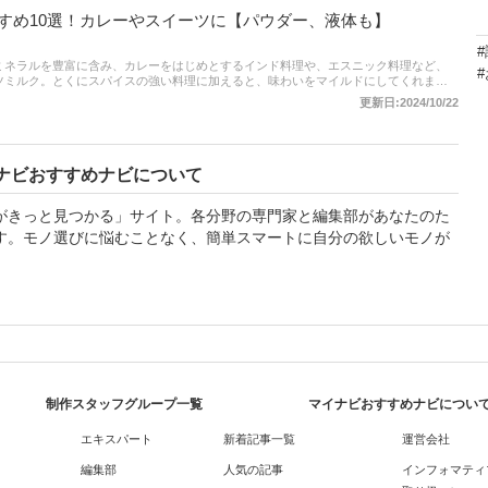
すめ10選！カレーやスイーツに【パウダー、液体も】
ミネラルを豊富に含み、カレーをはじめとするインド料理や、エスニック料理など、
ツミルク。とくにスパイスの強い料理に加えると、味わいをマイルドにしてくれま
身近な店舗でも購入でき、通販でもおいしいココナッツミルクがたくさんあります。
更新日:2024/10/22
織さんへの取材をもとに、ココナッツミルクの選び方とおすすめ商品をご紹介。通販
、売れ筋や口コミをチェックしてみてください。
ナビおすすめナビについて
がきっと見つかる」サイト。各分野の専門家と編集部があなたのた
す。モノ選びに悩むことなく、簡単スマートに自分の欲しいモノが
制作スタッフグループ一覧
マイナビおすすめナビについ
エキスパート
新着記事一覧
運営会社
編集部
人気の記事
インフォマティ