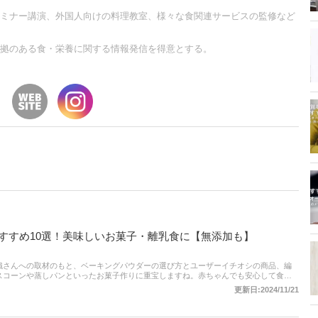
ミナー講演、外国人向けの料理教室、様々な食関連サービスの監修など
拠のある食・栄養に関する情報発信を得意とする。
すすめ10選！美味しいお菓子・離乳食に【無添加も】
織さんへの取材のもと、ベーキングパウダーの選び方とユーザーイチオシの商品、編
スコーンや蒸しパンといったお菓子作りに重宝しますね。赤ちゃんでも安心して食べ
たタイプなど種類はさまざま。人気の商品を厳選しているので、比較して選びましょ
更新日:2024/11/21
イトの最新人気ランキングもあるので、売れ筋や口コミとあわせてチェックしてみて