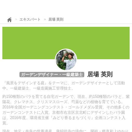
エキスパート
居場 英則
居場 英則
ガーデンデザイナー・一級建築士
『風景をデザインする庭』をテーマに、ガーデンデザイナーとして活動
中。一級建築士、一級造園施工管理技士。
約150種類のバラを育てる自宅ガーデンで、現在、約150種類のバラと、紫
陽花、クレマチス、クリスマスローズ、芍薬などの植物を育てている。
2016年全国ガーデニングコンテスト・ゴールドメダル受賞、その他多くの
ガーデンコンテストに入賞。京都市右京区京北町にデザインしたバラ園
は、2016年度、環境省主催『みどり香るまちづくり』企画コンテスト入
賞。
現在、地元・奈良の世界遺産、唐招提寺の境内に、開祖・鑑真和上ゆかり