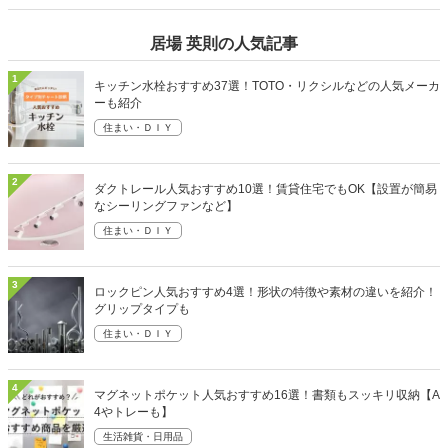
居場 英則の人気記事
1
キッチン水栓おすすめ37選！TOTO・リクシルなどの人気メーカ
ーも紹介
住まい・ＤＩＹ
2
ダクトレール人気おすすめ10選！賃貸住宅でもOK【設置が簡易
なシーリングファンなど】
住まい・ＤＩＹ
3
ロックピン人気おすすめ4選！形状の特徴や素材の違いを紹介！
グリップタイプも
住まい・ＤＩＹ
4
マグネットポケット人気おすすめ16選！書類もスッキリ収納【A
4やトレーも】
生活雑貨・日用品