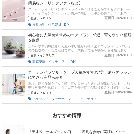
簡易なシーリングファンなど】
スポットライトやペンダントライトをつけることができるダクトレー
ル（ライティングレール）。購入の際は「工事が必要？」「一般の家
庭でも使えるの？」などの疑問もたくさん出てくるでしょう。本記事
更新日:2024/10/19
住まい・ＤＩＹ
では、ダクトレールの取り付け方や選び方、そして、おすすめ商品を
,
,
天井照明
住宅資材
DIY
厳選。穴をあけずに賃貸でも使える商品や、設置が簡易なシーリング
ファンなど紹介します。記事の後半にはAmazonや楽天など通販サイ
トの最新人気ランキングも載せていますので、売れ筋や口コミもあわ
初心者に人気おすすめのエアプランツ6選！育てやすい種類
せてチェックしてみてください。
を厳選
土が不要で部屋に取り入れやすい観葉植物「エアプランツ」。作りも
のの植物のような見た目ですが、成長して花を咲かせる種類もあり、
おしゃれなインテリアとして注目されています。100均でも買えるほ
更新日:2024/10/10
家具・インテリア
ど、身近になっていますよね。本記事では、ガーデンデザイナーの居
,
,
家庭菜園
インテリアグリーン
DIY
場英則さんに話を伺い、エアプランツの選び方とおすすめの商品を紹
介します。チランジア・ウスネオイデスなど初心者でも育てやすい種
類をピックアップ。花が咲く品種もあり、飾り方次第でおしゃれに玄
ガーデンパラソル・タープ人気おすすめ7選！庭をオシャレ
関やリビングなどを彩ることも。枯れないように日当たりや水やりに
にできる商品も紹介
気を付けましょう！後半には、比較一覧表や通販サイトの最新人気ラ
ンキングもあるので、売れ筋や口コミとあわせてチェックしてみてく
夏場、庭で作業を行なう際、強い日差しと紫外線が気になります。熱
ださい。
中症対策のためにも、直射日光を長時間浴び続けることは避けたいも
のです。そんなときに強い味方となってくれるのが、公園やオープン
更新日:2024/10/04
住まい・ＤＩＹ
テラスなどでよく見かけるガーデンパラソルやタープといった、日陰
,
,
パラソル・テーブル・チェア
ガーデニング用品
エクステリア
を作ってくれるアイテム。本来の目的である日陰をつくること以外に
も、オシャレな雰囲気やトロピカルな雰囲気の庭に仕上がります。し
かし、デザインや重さ、性能の異なるさまざまな商品が販売されてい
るため、どんな商品を選べばいいのか悩んでしまう方も多いでしょ
う。本記事では、ガーデンパラソル・タープの選び方とおすすめ商品
おすすめ情報
をご紹介。ぜひ参考にしてくださいね。
『天才ベジホルダー』の口コミ・評判を参考に実証レビュー！