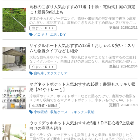
しく解説しています。amazonなどの最新人気ランキングも載せてい
ますので口コミもあわせてチェックしてみてください。
高枝のこぎり人気おすすめ11選【手動・電動式】庭の剪定
に！最長6m以上も
庭木の手入れやガーデニング、森林や果樹園の剪定作業で役立つ高枝
のこぎり。本記事では、高枝のこぎりのおすすめ商品と選び方をご紹
介。手動式・電動式別に、最長6m以上伸ばせる商品や、のこぎりの角
更新日:2025/12/11
住まい・ＤＩＹ
度調整ができる商品など厳選しました。ぜひ、高枝のこぎり選びの参
,
,
ノコギリ
工具
DIY
考にしてくださいね。
サイクルポート人気おすすめ12選！おしゃれ＆安い！スリ
ムな物置タイプなども紹介
大切な自転車やバイクを、雨や風にさらすことなく保管するのに便利
なサイクルポート。雨風はさびの原因になり、紫外線で劣化が進行し
てしまう場合もあります。家庭でも自転車やバイクをきれいな状態で
更新日:2024/12/04
住まい・ＤＩＹ
維持するためにも、サイクルポートやサイクルガレージを設置すると
,
自転車
エクステリア
いいでしょう。本記事では、サイクルポートの選び方とおすすめ商品
を紹介。おしゃれで安い商品や物置タイプ、スリムな折りたたみタイ
プなど厳選しました。ぜひチェックしてみてください。
マグネットポケット人気おすすめ16選！書類もスッキリ収
納【A4やトレーも】
冷蔵庫やデスク、ホワイトボードなどに貼るだけで、書類や小物類を
スッキリ収納できるマグネットポケット。小さいものからA4、トレー
などさまざまな形があり、自宅や職場で幅広く活用できます。この記
更新日:2024/11/18
生活雑貨・日用品
事では、一級建築士の居場英則さんからのアドバイスをもとに、マグ
,
,
小物収納
収納ケース・ボックス
キッチン収納
ネットポケットの選び方とユーザーイチオシの商品、編集部のおすす
め商品をご紹介。フックやカードホルダーが付いた便利な商品もあり
ますよ。さらに記事後半では、通販サイトの人気売れ筋ランキングも
ウッドデッキキット人気おすすめ5選！DIY初心者?上級者
チェックできます。気になる方は、ぜひ最後までご覧ください。
向けの商品も紹介
庭やベランダにウッドデッキを設置しようと業者に見積依頼したら、
工賃が高すぎて断念した経験のある方もいらっしゃるのではないでし