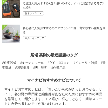
9
照度計人気おすすめ9選！使いやすく、すぐに測定できるモデル
も紹介
住まい・ＤＩＹ
10
初心者に人気おすすめのエアプランツ6選！育てやすい種類を厳
選
家具・インテリア
居場 英則の最近話題のタグ
#住宅設備
#キッチンツール
#DIY
#口コミ
#インテリア雑貨
#住
宅資材
#照明器具
#天井照明
#作業用品
マイナビおすすめナビについて
マイナビおすすめナビは、「買いたいものがきっと見つかる」サ
イト。各分野の専門家と編集部があなたのためにおすすめの商品
を厳選してご紹介します。モノ選びに悩むことなく、簡単スマー
トに自分の欲しいモノが見つけられます。