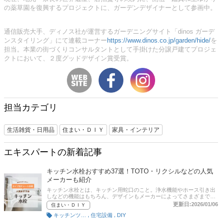
の薬草園を復興するプロジェクトに、ガーデンデザイナーとして参画中。
通信販売大手、ディノス社が運営するガーデニングサイト「dinos ガーデ
ンスタイリング」にて連載コーナー
https://www.dinos.co.jp/garden/hide/
を
担当。本業の街づくりコンサルタントとして手掛けた分譲戸建てプロジェ
クトにおいて、２度グッドデザイン賞受賞。
担当カテゴリ
生活雑貨・日用品
住まい・ＤＩＹ
家具・インテリア
エキスパートの新着記事
キッチン水栓おすすめ37選！TOTO・リクシルなどの人気
メーカーも紹介
キッチン水栓とは、キッチン用蛇口のこと。浄水機能やホース引き出
しなどの機能はもちろん、デザインもメーカーによってさまざまで
す。この記事では、キッチン用水栓の選び方に加え、浄水器一体型、
更新日:2026/01/06
住まい・ＤＩＹ
混合水栓、タッチレス水栓ほかおすすめ商品をご紹介。TOTOやリク
,
,
キッチンツール
住宅設備
DIY
シル、パナソニックやグローエなど人気メーカーの特徴についても詳