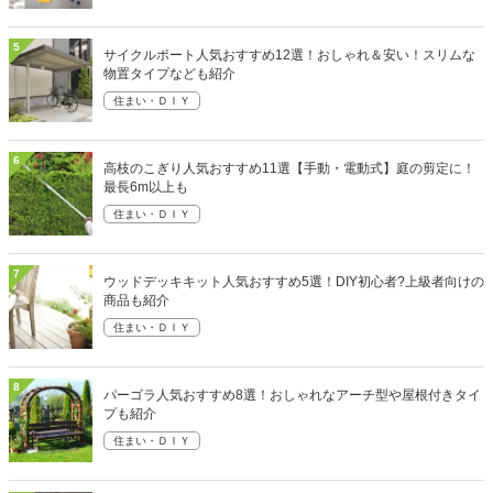
5
サイクルポート人気おすすめ12選！おしゃれ＆安い！スリムな
物置タイプなども紹介
住まい・ＤＩＹ
6
高枝のこぎり人気おすすめ11選【手動・電動式】庭の剪定に！
最長6m以上も
住まい・ＤＩＹ
7
ウッドデッキキット人気おすすめ5選！DIY初心者?上級者向けの
商品も紹介
住まい・ＤＩＹ
8
パーゴラ人気おすすめ8選！おしゃれなアーチ型や屋根付きタイ
プも紹介
住まい・ＤＩＹ