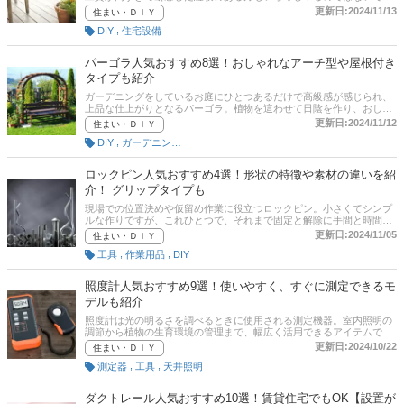
ょうか。DIYで設置するウッドデッキキットなら、費用をおさえてお
更新日:2024/11/13
住まい・ＤＩＹ
家にウッドデッキを設置できます。本記事では、ウッドデッキキット
,
DIY
住宅設備
の選び方やおすすめ商品をご紹介。DIY初心者から上級者向けのおす
すめ商品を紹介していますので、ぜひ参考にしてくださいね。記事後
半には、通販サイトの口コミや評判、最新人気ランキングやスペック
パーゴラ人気おすすめ8選！おしゃれなアーチ型や屋根付き
比較表もありますので、ぜひチェックしてみてください。
タイプも紹介
ガーデニングをしているお庭にひとつあるだけで高級感が感じられ、
上品な仕上がりとなるパーゴラ。植物を這わせて日陰を作り、おしゃ
れなサンシェードとしても活用できます。本記事では、ぶどうが育て
更新日:2024/11/12
住まい・ＤＩＹ
られるタイプ、おしゃれなアーチ型や屋根付きタイプなどパーゴラの
,
DIY
ガーデニング用品
選び方とおすすめ商品をご紹介。記事後半には、通販サイトの口コミ
や評判、最新人気ランキングやスペック比較表もありますので、ぜひ
チェックしてみてくださいね。
ロックピン人気おすすめ4選！形状の特徴や素材の違いを紹
介！ グリップタイプも
現場での位置決めや仮留め作業に役立つロックピン。小さくてシンプ
ルな作りですが、これひとつで、それまで固定と解除に手間と時間が
かかっていた作業を、ワンタッチでかんたんに行えます。繰り返し頻
更新日:2024/11/05
住まい・ＤＩＹ
繁に行なう作業には、こうした便利な工具があると作業効率と安全性
,
,
工具
作業用品
DIY
が向上します。本記事では、形状の特徴や素材の違いなどロックピン
の選び方とおすすめ商品をご紹介。記事後半には、通販サイトの最新
人気ランキングもありますので、売れ筋や口コミを確認してみましょ
照度計人気おすすめ9選！使いやすく、すぐに測定できるモ
う。
デルも紹介
照度計は光の明るさを調べるときに使用される測定機器。室内照明の
調節から植物の生育環境の管理まで、幅広く活用できるアイテムで
す。本記事では、照度計のおすすめ商品をご紹介。さらに使い方や選
更新日:2024/10/22
住まい・ＤＩＹ
び方のポイントについても解説しますので参考にしてみてください
,
,
測定器
工具
天井照明
ね！
ダクトレール人気おすすめ10選！賃貸住宅でもOK【設置が