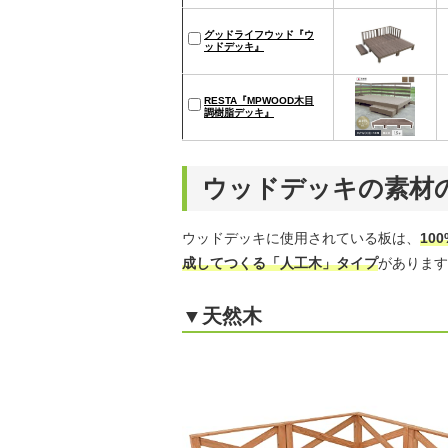
グッドライフウッド『ウ
ッドデッキ』
RESTA『MPWOOD木目
調樹脂デッキ』
ウッドデッキの素材
ウッドデッキに使用されている板は、
10
成してつくる「人工木」タイプ
があります
▼天然木