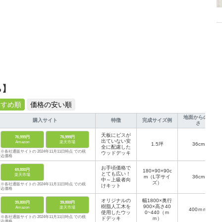
ら】
すすめ順
価格の安い順
地面からの高
購入サイト
特徴
完成サイズ例
さ
天板にビスが
76,999円
76,999円
出ていない安
Amazon
楽天市場
1.5坪
36cm
全に配慮した
※各社通販サイトの 2024年11月11日時点 での税
ウッドデッキ
込価格
お手頃価格で
69,800円
180×90×90c
とても広い！
楽天市場
m（L字サイ
36cm
中～上級者向
ズ）
※各社通販サイトの 2024年11月11日時点 での税
けキット
込価格
オリジナルの
幅1800×奥行
39,800円
39,800円
樹脂人工木を
900×高さ40
Amazon
楽天市場
400ｍｍ
使用したウッ
0~440（ｍ
※各社通販サイトの 2024年11月11日時点 での税
ドデッキ
ｍ）
込価格