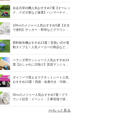
自走式草刈機人気おすすめ7選【オーレッ
ク、クボタ製など厳選】ハンマーナイフ
も
100ｍのメジャー人気おすすめ5選【丈夫
で便利】サッカー・野球などグラウンド
設営や工事現場に
肥料散布機おすすめ13選！背負い式や電
動タイプも！人気メーカーの商品など厳
選
ベランダ用サンシェード人気おすすめ14
選【おしゃれに日除け】賃貸マンション
でも簡単
ダイソーで買えるマグネットシート人気
おすすめ13選！両面・粘着付き・印刷で
きるタイプも
0
50ｍのメジャー人気おすすめ7選！グラ
ウンド設営・イベント・工事現場で使え
る
>>もっと見る