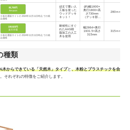
頑丈で重い人
(約)幅1800×
85,700円
工板を使った
奥行1800×高
Amazon
280ｍｍ
ウッドデッキ
さ730mm
※各社通販サイトの 2024年11月11日時点 での税
キット！
（デッキ部分
込価格
高280）
耐候性にすぐ
108,823円
幅2864×奥行
れたAAS樹
楽天市場
1931.5×高さ
315ｍｍ
脂加工の人工
315mm
※各社通販サイトの 2024年11月11日時点 での税
木を使用
込価格
の種類
0%木からできている「天然木」タイプ
と
、木粉とプラスチックを合
。それぞれの特徴をご紹介します。