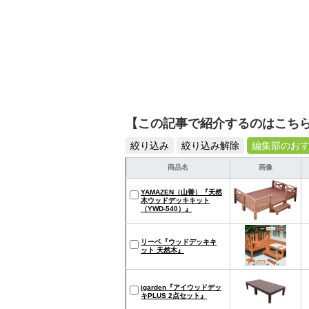
【この記事で紹介するのはこち
絞り込み
絞り込み解除
編集部のお
商品名
画像
YAMAZEN（山善）『天然
木ウッドデッキキット
（YWD-540）』
リーベ『ウッドデッキキ
ット 天然木』
igarden『アイウッドデッ
キPLUS 2点セット』