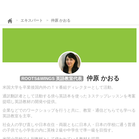
エキスパート
仲原 かおる
仲原 かおる
ROOTS&WINGS 英語教室代表
米国大学を卒業後国内外のＴＶ番組ディレクターとして活動。
通訳翻訳者として活動する傍ら英語本を使った３ステップレッスンを考案
提唱し英語教材の開発や提供。
企業などでのワークショップを行うと共に、教室・通信どちらでも学べる
英語教室を主宰。
社会人の学び直しや日本在住・両親ともに日本人・日本の学校に通う普通
の子供でも小学生の内に英検２級や中学生で準一級を目指す。
米国小学校でも副教材として使われている教材を採用。