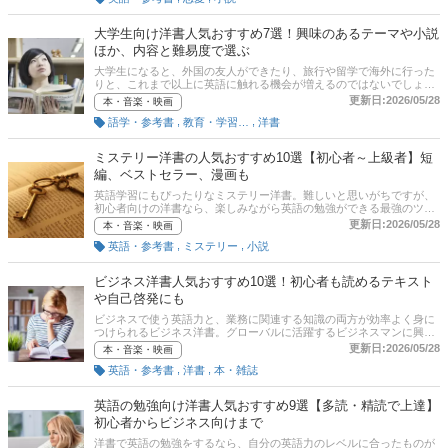
をもとに、ロマンス洋書の選び方とおすすめ商品を紹介します。面白
い恋愛小説、読みやすい洋書をピックアップしています。記事後半に
大学生向け洋書人気おすすめ7選！興味のあるテーマや小説
は、比較一覧表、通販サイトの売れ筋人気ランキングもあるので、口
ほか、内容と難易度で選ぶ
コミや評判もチェックしてみてください。
大学生になると、外国の友人ができたり、旅行や留学で海外に行った
りと、これまで以上に英語に触れる機会が増えるのではないでしょう
か。そうでなくても、就活に向けて英語力を磨きたい人もいるでしょ
更新日:2026/05/28
本・音楽・映画
う。もっと英語に慣れたい人や読書好きな人は「洋書」に挑戦してみ
,
,
語学・参考書
教育・学習参考書
洋書
ませんか？本記事では、大学生向け洋書のおすすめと選び方のポイン
トをご紹介。後半には比較一覧表、通販サイトの最新人気ランキング
のリンクがありますので、売れ筋や口コミもチェックしてみてくださ
ミステリー洋書の人気おすすめ10選【初心者～上級者】短
い。
編、ベストセラー、漫画も
英語学習にもぴったりなミステリー洋書。難しいと思いがちですが、
初心者向けの洋書なら、楽しみながら英語の勉強ができる最強のツー
ル。この記事では、英語教室代表・仲原かおるさんに聞いたミステリ
更新日:2026/05/28
本・音楽・映画
ー洋書の選び方とおすすめ商品をご紹介します。初心者から上級者ま
,
,
英語・参考書
ミステリー
小説
でレベル別に紹介していきます。後半には、通販サイトの売れ筋人気
ランキングも掲載しているので口コミとあわせてチェックしてみてく
ださい！
ビジネス洋書人気おすすめ10選！初心者も読めるテキスト
や自己啓発にも
ビジネスで使う英語力と、業務に関連する知識の両方が効率よく身に
つけられるビジネス洋書。グローバルに活躍するビジネスマンに興味
のある方や、駐在中など外国との取引が多くて一般教養として外国の
更新日:2026/05/28
本・音楽・映画
ビジネスマンが読んでいる本を知りたい方まで、幅広い方に読まれて
,
,
英語・参考書
洋書
本・雑誌
います。本記事では、ビジネス洋書を選ぶ際のポイントとおすすめ書
籍をご紹介。比較一覧表、通販サイトにおける最新人気ランキングの
リンクもあるので、売れ筋や口コミもぜひ確認してみてください。
英語の勉強向け洋書人気おすすめ9選【多読・精読で上達】
初心者からビジネス向けまで
洋書で英語の勉強をするなら、自分の英語力のレベルに合ったものが