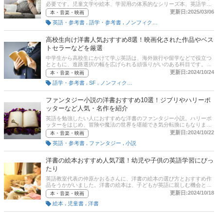
必要です。児童文学や絵本、学習用の体系的なシリーズ本、英語学習
として勉強しやすいジャンルの洋書がおすすめです。この記事では、
更新日:2025/03/06
本・音楽・映画
ROOTS&WINGS英語教室代表・仲原かおるさんへの取材をもとに、
,
,
英語・参考書
語学・参考書
ノンフィクション
英語の勉強におすすめの洋書の選び方とおすすめ商品を紹介します。
洋書を活用して英語力を効率よくのばしたい人は、本記事の内容をぜ
ひ参考にしてみてください。記事後半には、比較一覧表、通販サイト
高校生向け洋書人気おすすめ8選！映画化された作品やベス
における最新人気ランキングのリンクもあるので、売れ筋や口コミも
トセラーなどを厳選
確認してみましょう。
中学生から高校生にかけて学ぶ英語は、海外旅行や留学などで役立つ
とともに、進路選択の幅を広げられる頑張りがいのある科目です。洋
書は英語を学ぶうえで有効な本となりえます。高校生やティーン向け
更新日:2024/10/24
本・音楽・映画
で読みやすい洋書、初心者向けの洋書とは、どんなテーマ、難易度の
,
,
語学・参考書
SF
ノンフィクション
ものでしょうか？この記事では、ROOTS&WINGS 英語教室代表・仲
原かおるさんと編集部が厳選した高校生向け洋書の選び方とおすすめ
書籍をご紹介。映画化された作品や感動するベストセラー、恋愛系の
ファンタジー小説の洋書おすすめ10選！ジブリやハリーポ
名作などをピックアップしています。通販サイトにおける最新人気ラ
ッターなど人気・名作を紹介
ンキングもありますので、売れ筋や口コミも確認してみましょう。
英語を勉強したい人におすすめな洋書のファンタジー小説。ハリーポ
ッターをはじめ、冒険や魔法の世界を堪能でき気分転換にもなりま
す。そこでここでは、ファンタジー小説の洋書の選び方とおすすめ商
更新日:2024/10/22
本・音楽・映画
品を紹介します。洋書初心者も読みやすいレベルの作品や映画化され
,
,
英語・参考書
ファンタジー
小説
た不朽の名作などをピックアップ。後半には、比較一覧表や通販サイ
トの最新人気ランキングもあるので、売れ筋や口コミとあわせてチェ
ックしてみてください。
洋書の絵本おすすめ人気7選！幼児や子供の英語学習にぴっ
たり
英語教室代表の仲原かおるさんに、洋書の絵本の選び方とおすすめ作
品をうかがいました。洋書の絵本は、子どもが英語に親しむ機会とし
てぴったり。ネイティブの子どもたちも読むような洋書の絵本を、楽
更新日:2024/10/18
本・音楽・映画
しく読んだり聞いたり書き写したりしていれば、日常的に英語を使う
,
,
絵本
児童書
洋書
環境でなくても、英語の基礎を少しずつ身に着けることができます。
さらに、洋書の絵本は社会人の英語やり直しにも有効です。ぜひ活用
して、親子で英語力を鍛えてみましょう。記事後半には、通販サイト