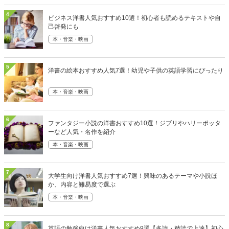
4
ビジネス洋書人気おすすめ10選！初心者も読めるテキストや自
己啓発にも
本・音楽・映画
5
洋書の絵本おすすめ人気7選！幼児や子供の英語学習にぴったり
本・音楽・映画
6
ファンタジー小説の洋書おすすめ10選！ジブリやハリーポッタ
ーなど人気・名作を紹介
本・音楽・映画
7
大学生向け洋書人気おすすめ7選！興味のあるテーマや小説ほ
か、内容と難易度で選ぶ
本・音楽・映画
8
英語の勉強向け洋書人気おすすめ9選【多読・精読で上達】初心