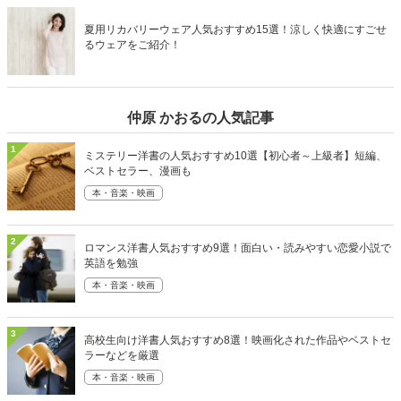
夏用リカバリーウェア人気おすすめ15選！涼しく快適にすごせ
るウェアをご紹介！
仲原 かおるの人気記事
1
ミステリー洋書の人気おすすめ10選【初心者～上級者】短編、
ベストセラー、漫画も
本・音楽・映画
2
ロマンス洋書人気おすすめ9選！面白い・読みやすい恋愛小説で
英語を勉強
本・音楽・映画
3
高校生向け洋書人気おすすめ8選！映画化された作品やベストセ
ラーなどを厳選
本・音楽・映画