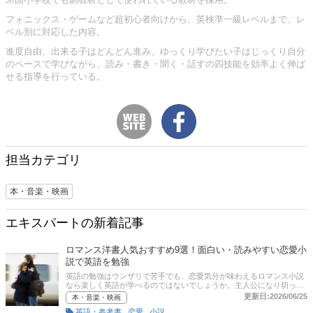
フォニックス・ゲームなど超初心者向けから、英検準一級レベルまで、レ
ベル別に対応した内容。
進度自由、出来る子はどんどん進み、ゆっくり学びたい子はじっくり自分
のペースで学びながら、読み・書き・聞く・話すの四技能を効率よく伸ば
せる指導を行っている。
担当カテゴリ
本・音楽・映画
エキスパートの新着記事
ロマンス洋書人気おすすめ9選！面白い・読みやすい恋愛小
説で英語を勉強
英語の勉強はウンザリで苦手でも、恋愛気分が味わえるロマンス小説
なら楽しく英語が学べるのではないでしょうか。主人公になり切って
浸るのもいいし、知らない世界の恋愛話をのぞき見するような気分で
更新日:2026/06/25
本・音楽・映画
読み進めるのも気分転換になってよいでしょう。この記事では、
,
,
英語・参考書
恋愛
小説
ROOTS&WINGS 英語教室代表である仲原かおるさんに取材した内容