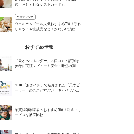
選！おしゃれなゲストカードも
ウエディング
0
ウェルカムドール人気おすすめ7選！手作
りキットや完成品など！かわいい演出方
法も
おすすめ情報
『天才ベジホルダー』の口コミ・評判を
参考に実証レビュー！安全・時短の調理
サポートアイテム！
NHK「あさイチ」で紹介された「天才ピ
ーラー」のここがすごい！キャベツがほ
わほわ4枚刃ピーラーの魅力に迫る！
年賀状印刷業者のおすすめ5選！料金・サ
ービスを徹底比較