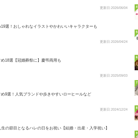
4
更新日:2026/06/04
19選！おしゃれなイラストやかわいいキャラクターも
5
更新日:2026/04/24
6
め18選【冠婚葬祭に】慶弔両用も
更新日:2025/09/03
7
すめ9選！人気ブランドや歩きやすいローヒールなど
8
更新日:2024/12/24
人生の節目となるハレの日をお祝い【結婚・出産・入学祝い】
9