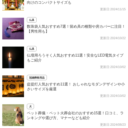
向けのコンパクトサイズも
更新日:2024/11/15
仏具
数珠袋人気おすすめ7選！留め具の種類や房カバーに注目！
【男性用も】
更新日:2024/10/22
仏具
仏壇用ろうそく人気おすすめ11選！安全なLED電気タイプ
もご紹介
更新日:2024/10/02
冠婚葬祭用品
盆提灯人気おすすめ11選！ おしゃれなモダンデザインや小
さいサイズを厳選
更新日:2024/10/02
犬
ペット葬儀・ペット火葬会社のおすすめ15選！口コミ、ラ
ンキングや選び方、マナーなども紹介
更新日:2024/08/23