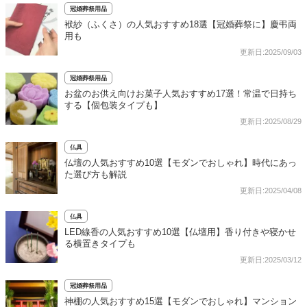
冠婚葬祭用品
袱紗（ふくさ）の人気おすすめ18選【冠婚葬祭に】慶弔両
用も
更新日:2025/09/03
冠婚葬祭用品
お盆のお供え向けお菓子人気おすすめ17選！常温で日持ち
する【個包装タイプも】
更新日:2025/08/29
仏具
仏壇の人気おすすめ10選【モダンでおしゃれ】時代にあっ
た選び方も解説
更新日:2025/04/08
仏具
LED線香の人気おすすめ10選【仏壇用】香り付きや寝かせ
る横置きタイプも
更新日:2025/03/12
冠婚葬祭用品
神棚の人気おすすめ15選【モダンでおしゃれ】マンション