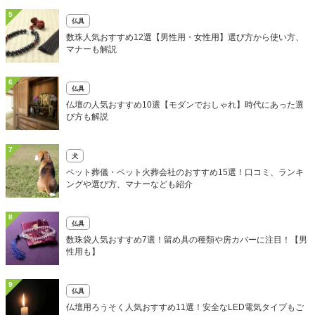
5
仏具
数珠人気おすすめ12選【男性用・女性用】選び方から使い方、
マナーも解説
6
仏具
仏壇の人気おすすめ10選【モダンでおしゃれ】時代にあった選
び方も解説
7
犬
ペット葬儀・ペット火葬会社のおすすめ15選！口コミ、ランキ
ングや選び方、マナーなども紹介
8
仏具
数珠袋人気おすすめ7選！留め具の種類や房カバーに注目！【男
性用も】
9
仏具
仏壇用ろうそく人気おすすめ11選！安全なLED電気タイプもご