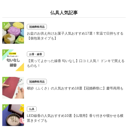
仏具人気記事
1
冠婚葬祭用品
お盆のお供え向けお菓子人気おすすめ17選！常温で日持ちする
【個包装タイプも】
2
お香・線香
【買ってよかった線香 匂いなし】口コミ人気！ ドンキで買える
ものも！
3
冠婚葬祭用品
袱紗（ふくさ）の人気おすすめ18選【冠婚葬祭に】慶弔両用も
4
仏具
LED線香の人気おすすめ10選【仏壇用】香り付きや寝かせる横
置きタイプも