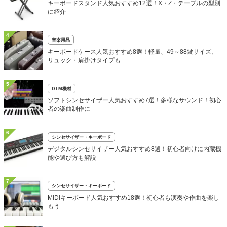
キーボードスタンド人気おすすめ12選！X・Z・テーブルの型別
に紹介
4
音楽用品
キーボードケース人気おすすめ8選！軽量、49～88鍵サイズ、
リュック・肩掛けタイプも
5
DTM機材
ソフトシンセサイザー人気おすすめ7選！多様なサウンド！初心
者の楽曲制作に
6
シンセサイザー・キーボード
デジタルシンセサイザー人気おすすめ8選！初心者向けに内蔵機
能や選び方も解説
7
シンセサイザー・キーボード
MIDIキーボード人気おすすめ18選！初心者も演奏や作曲を楽し
もう