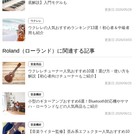
底解説】入門モデルも
更新日:2026/05/28
ウクレレ
ウクレレの人気おすすめランキング13選！初心者＆中級者
用も紹介
更新日:2026/03/03
Roland（ローランド）に関連する記事
音楽用品
ウクレレチューナー人気おすすめ10選！選び方・使い方を
解説【初心者向けチューナーもご紹介】
更新日:2026/06/25
音楽機材
小型のギターアンプおすすめ6選！Bluetooth対応機やヤマ
ハ・ローランドなどの人気商品もご紹介
更新日:2026/06/11
音楽機材
【音楽ライター監修】歪み系エフェクター人気おすすめ10