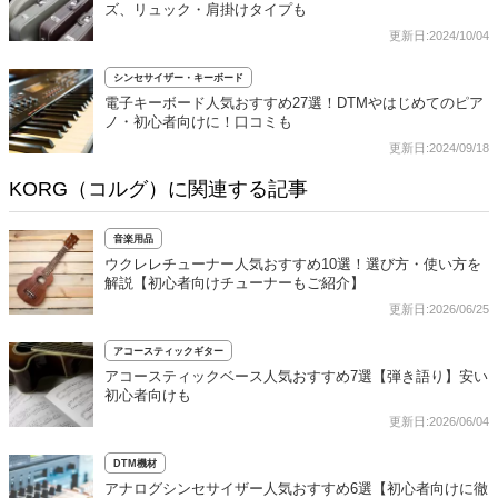
ズ、リュック・肩掛けタイプも
更新日:2024/10/04
シンセサイザー・キーボード
電子キーボード人気おすすめ27選！DTMやはじめてのピア
ノ・初心者向けに！口コミも
更新日:2024/09/18
KORG（コルグ）に関連する記事
音楽用品
ウクレレチューナー人気おすすめ10選！選び方・使い方を
解説【初心者向けチューナーもご紹介】
更新日:2026/06/25
アコースティックギター
アコースティックベース人気おすすめ7選【弾き語り】安い
初心者向けも
更新日:2026/06/04
DTM機材
アナログシンセサイザー人気おすすめ6選【初心者向けに徹