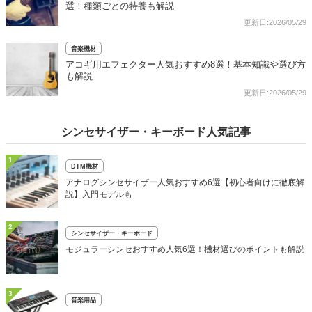
選！種類ごとの特養も解説
更新日:2026/05/29
音楽機材
アコギ用エフェクター人気おすすめ8選！基本知識や選び方
も解説
更新日:2026/05/29
シンセサイザー・キーボード人気記事
1
DTM機材
アナログシンセサイザー人気おすすめ6選【初心者向けに徹底解
説】入門モデルも
2
シンセサイザー・キーボード
モジュラーシンセおすすめ人気6選！機材選びのポイントも解説
3
音楽用品