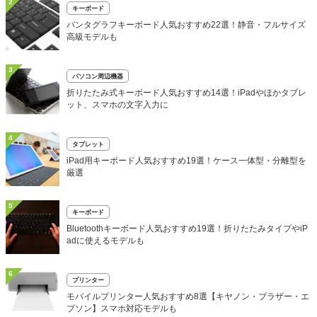
2
キーボード
パンタグラフキーボード人気おすすめ22選！静音・フルサイズ
高級モデルも
3
パソコン周辺機器
折りたたみ式キーボード人気おすすめ14選！iPadやほかタブレ
ット、スマホの文字入力に
4
タブレット
iPad用キーボード人気おすすめ19選！ケース一体型・分離型を
厳選
5
キーボード
Bluetoothキーボード人気おすすめ19選！折りたたみタイプやiP
adに使えるモデルも
6
プリンター
モバイルプリンター人気おすすめ8選【キヤノン・ブラザー・エ
プソン】スマホ対応モデルも