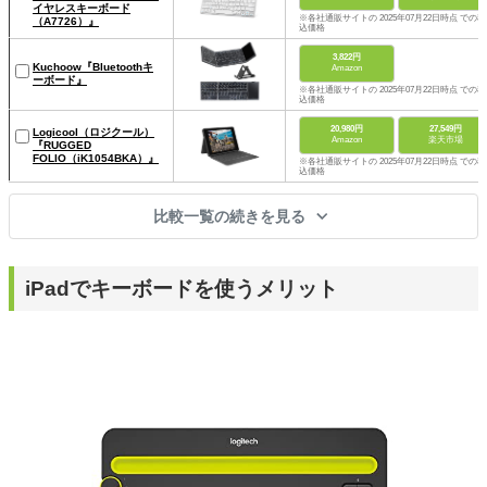
イヤレスキーボード
※各社通販サイトの 2025年07月22日時点 での税
（‎A7726）』
込価格
3,822円
Kuchoow『Bluetoothキ
Amazon
ーボード』
※各社通販サイトの 2025年07月22日時点 での税
込価格
20,980円
27,549円
Logicool（ロジクール）
Amazon
楽天市場
『RUGGED
FOLIO（iK1054BKA）』
※各社通販サイトの 2025年07月22日時点 での税
込価格
比較一覧の続きを見る
iPadでキーボードを使うメリット