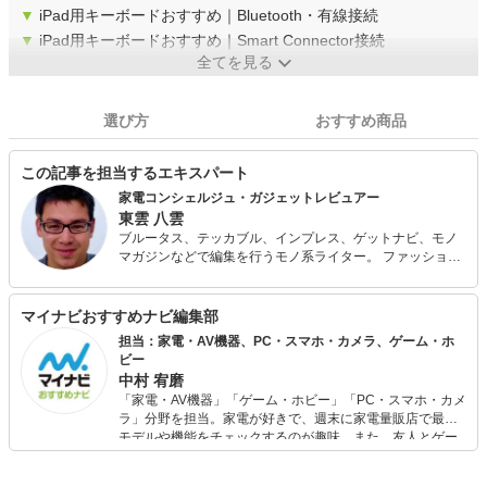
▼
iPad用キーボードおすすめ｜Bluetooth・有線接続
▼
iPad用キーボードおすすめ｜Smart Connector接続
全てを見る
選び方
おすすめ商品
この記事を担当するエキスパート
家電コンシェルジュ・ガジェットレビュアー
東雲 八雲
ブルータス、テッカブル、インプレス、ゲットナビ、モノ
マガジンなどで編集を行うモノ系ライター。 ファッション
や家電のスペックだけでなく、ストーリーやブランド性ま
で加味して良い品を探すのが好き。 週6日の秋葉原・銀座
ウォッチや、海外製品の調査まで、とにかく人よりいい品
マイナビおすすめナビ編集部
を探すのが大好き。（今まで購入した家電で家が１軒建つ
担当：家電・AV機器、PC・スマホ・カメラ、ゲーム・ホ
とか建たないとか。）
ビー
中村 宥磨
「家電・AV機器」「ゲーム・ホビー」「PC・スマホ・カメ
ラ」分野を担当。家電が好きで、週末に家電量販店で最新
モデルや機能をチェックするのが趣味。また、友人とゲー
ムを楽しみながら、新作タイトルやイベント情報もいち早
くキャッチ。記事を通して、生活の質を底上げしてくれる