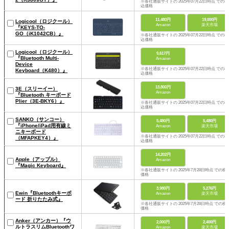
※各社通販サイトの 2025年07月22日時点 での税
込価格
11,480円
19,000円
Logicool（ロジクール）
Amazon
楽天市場
『KEYS-TO-
GO（iK1042CB）』
※各社通販サイトの 2025年07月22日時点 での税
込価格
Logicool（ロジクール）
9,617円
『Bluetooth Multi-
Amazon
Device
※各社通販サイトの 2025年07月22日時点 での税
Keyboard（K480）』
込価格
13,800円
3E（スリーイー）
Amazon
『Bluetooth キーボード
Plier（3E-BKY6）』
※各社通販サイトの 2025年07月22日時点 での税
込価格
SANKO（サンコー）
5,480円
5,480円
『iPhone/iPad用有線ミ
Amazon
楽天市場
ニキーボード
※各社通販サイトの 2025年07月22日時点 での税
（MFAPKEY4）』
込価格
14,202円
Apple（アップル）
Amazon
『Magic Keyboard』
※各社通販サイトの 2025年7月28日時点 での税
価格
3,980円
5,276円
Ewin『Bluetoothキーボ
Amazon
楽天市場
ード 折りたたみ式』
※各社通販サイトの 2025年7月28日時点 での税
価格
Anker（アンカー）『ウ
2,000円
2,400円
ルトラスリムBluetoothワ
Amazon
楽天市場