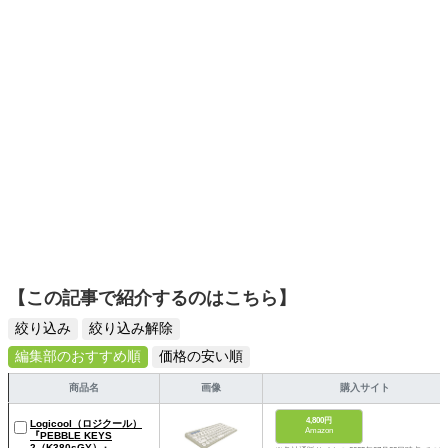
スタイリッシュで使いやすい家電や、みんなで楽しめるゲ
ームを発信していきます！
【この記事で紹介するのはこちら】
絞り込み
絞り込み解除
編集部のおすすめ順
価格の安い順
商品名
画像
購入サイト
4,800円
Logicool（ロジクール）
Amazon
『PEBBLE KEYS
2（K380sGY）』