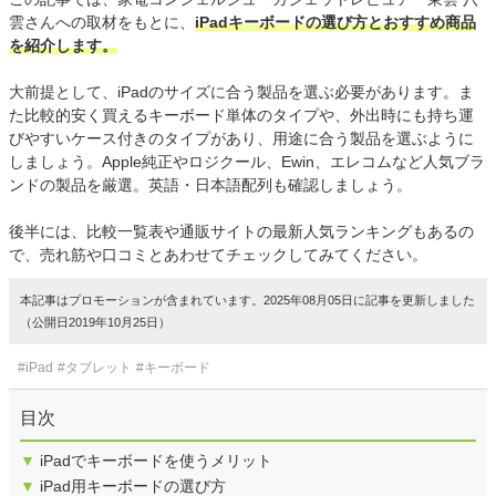
雲さんへの取材をもとに、
iPadキーボードの選び方とおすすめ商品
を紹介します。
大前提として、iPadのサイズに合う製品を選ぶ必要があります。ま
た比較的安く買えるキーボード単体のタイプや、外出時にも持ち運
びやすいケース付きのタイプがあり、用途に合う製品を選ぶように
しましょう。Apple純正やロジクール、Ewin、エレコムなど人気ブラ
ンドの製品を厳選。英語・日本語配列も確認しましょう。
後半には、比較一覧表や通販サイトの最新人気ランキングもあるの
で、売れ筋や口コミとあわせてチェックしてみてください。
本記事はプロモーションが含まれています。2025年08月05日に記事を更新しました
（公開日2019年10月25日）
#iPad
#タブレット
#キーボード
目次
▼
iPadでキーボードを使うメリット
▼
iPad用キーボードの選び方