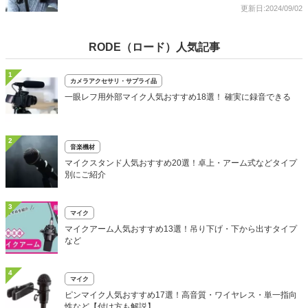
更新日:2024/09/02
RODE（ロード）人気記事
1
カメラアクセサリ・サプライ品
一眼レフ用外部マイク人気おすすめ18選！ 確実に録音できる
2
音楽機材
マイクスタンド人気おすすめ20選！卓上・アーム式などタイプ
別にご紹介
3
マイク
マイクアーム人気おすすめ13選！吊り下げ・下から出すタイプ
など
4
マイク
ピンマイク人気おすすめ17選！高音質・ワイヤレス・単一指向
性など【付け方も解説】