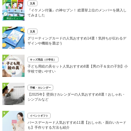
2
文具
『イケメン付箋』の神セブン！ 総選挙上位のメンバーを購入し
てみました
3
文具
グリーティングカードの人気おすすめ14選！気持ちが伝わるデ
ザインや機能を選ぼう
4
キッズ用品（小学生）
子ども用絵の具セット人気おすすめ8選【男の子＆女の子別】小
学校で使いやすい
5
手帳・カレンダー
【2025年】壁掛けカレンダーの人気おすすめ8選！おしゃれ・
シンプルなど
6
イベントギフト
バースデーカード人気おすすめ11選【おしゃれ・面白いカード
も】手作りする方法も紹介