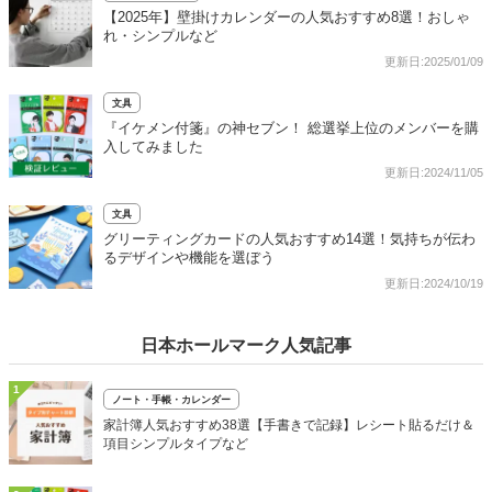
【2025年】壁掛けカレンダーの人気おすすめ8選！おしゃ
れ・シンプルなど
更新日:2025/01/09
文具
『イケメン付箋』の神セブン！ 総選挙上位のメンバーを購
入してみました
更新日:2024/11/05
文具
グリーティングカードの人気おすすめ14選！気持ちが伝わ
るデザインや機能を選ぼう
更新日:2024/10/19
日本ホールマーク人気記事
1
ノート・手帳・カレンダー
家計簿人気おすすめ38選【手書きで記録】レシート貼るだけ＆
項目シンプルタイプなど