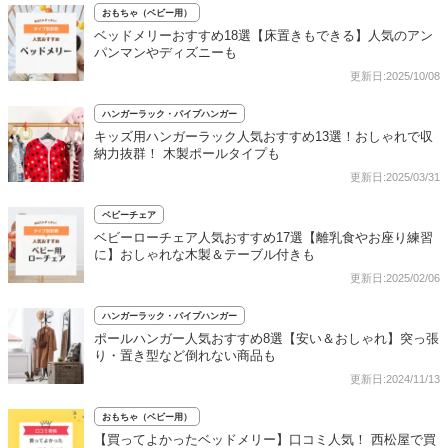
おもちゃ（ベビー用）
ベッドメリーおすすめ18選【床置きもできる】人気のアン
パンマンやディズニーも
更新日:2025/10/08
ハンガーラック・パイプハンガー
キッズ用ハンガーラック人気おすすめ13選！おしゃれで収
納力抜群！ 木製ポールタイプも
更新日:2025/03/31
ベビーチェア
ベビーローチェア人気おすすめ17選【離乳食やお座り練習
に】おしゃれな木製＆テーブル付きも
更新日:2025/02/06
ハンガーラック・パイプハンガー
ポールハンガー人気おすすめ8選【安い＆おしゃれ】突っ張
り・置き型など倒れない商品も
更新日:2024/11/13
おもちゃ（ベビー用）
【買ってよかったベッドメリー】口コミ人気！ 西松屋で買