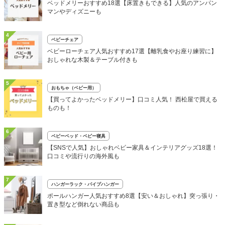
ベッドメリーおすすめ18選【床置きもできる】人気のアンパン
マンやディズニーも
4
ベビーチェア
ベビーローチェア人気おすすめ17選【離乳食やお座り練習に】
おしゃれな木製＆テーブル付きも
5
おもちゃ（ベビー用）
【買ってよかったベッドメリー】口コミ人気！ 西松屋で買える
ものも！
6
ベビーベッド・ベビー寝具
【SNSで人気】おしゃれベビー家具＆インテリアグッズ18選！
口コミや流行りの海外風も
7
ハンガーラック・パイプハンガー
ポールハンガー人気おすすめ8選【安い＆おしゃれ】突っ張り・
置き型など倒れない商品も