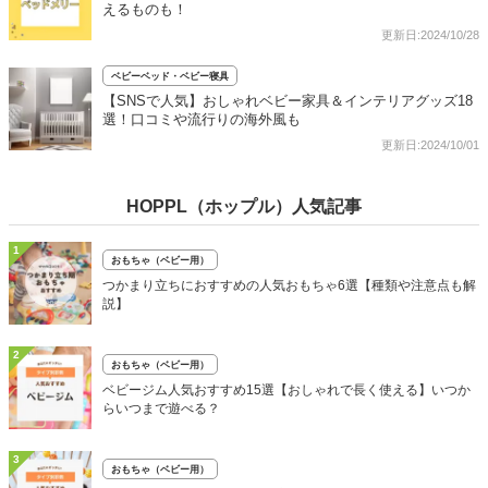
えるものも！
更新日:2024/10/28
ベビーベッド・ベビー寝具
【SNSで人気】おしゃれベビー家具＆インテリアグッズ18
選！口コミや流行りの海外風も
更新日:2024/10/01
HOPPL（ホップル）人気記事
1
おもちゃ（ベビー用）
つかまり立ちにおすすめの人気おもちゃ6選【種類や注意点も解
説】
2
おもちゃ（ベビー用）
ベビージム人気おすすめ15選【おしゃれで長く使える】いつか
らいつまで遊べる？
3
おもちゃ（ベビー用）