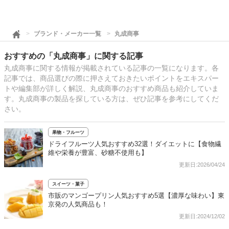
ブランド・メーカー一覧
丸成商事
おすすめの「丸成商事」に関する記事
丸成商事に関する情報が掲載されている記事の一覧になります。各
記事では、商品選びの際に押さえておきたいポイントをエキスパー
トや編集部が詳しく解説、丸成商事のおすすめ商品も紹介していま
す。丸成商事の製品を探している方は、ぜひ記事を参考にしてくだ
さい。
果物・フルーツ
ドライフルーツ人気おすすめ32選！ダイエットに【食物繊
維や栄養が豊富、砂糖不使用も】
更新日:2026/04/24
スイーツ・菓子
市販のマンゴープリン人気おすすめ5選【濃厚な味わい】東
京発の人気商品も！
更新日:2024/12/02