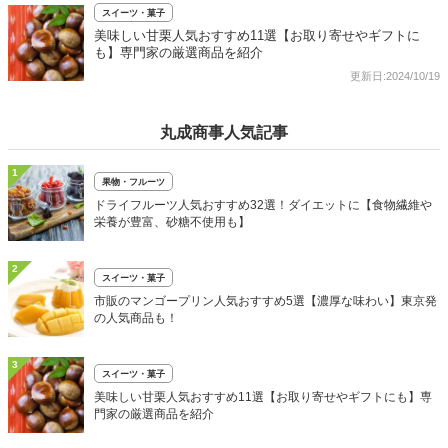
スイーツ・菓子
美味しい甘栗人気おすすめ11選【お取り寄せやギフトに
も】専門家の厳選商品を紹介
更新日:2024/10/19
丸成商事人気記事
1
果物・フルーツ
ドライフルーツ人気おすすめ32選！ダイエットに【食物繊維や
栄養が豊富、砂糖不使用も】
2
スイーツ・菓子
市販のマンゴープリン人気おすすめ5選【濃厚な味わい】東京発
の人気商品も！
3
スイーツ・菓子
美味しい甘栗人気おすすめ11選【お取り寄せやギフトにも】専
門家の厳選商品を紹介